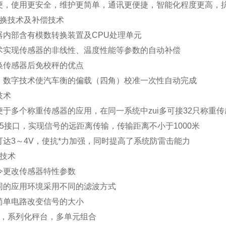
便，使用更安全，维护更简单，通讯更便捷，智能化程度更高，抗
换技术及补偿技术
器内部含有模数转换装置及
CPU
处理单元
术实现传感器的非线性、温度性能等参数的自动补偿
换传感器后免校秤的优点
、数字技术使汽车衡的偏载（四角）校准一次性自动完成
技术
便于多个称重传感器的应用，在同一系统中zui多可接
32
只称重传
5
接口，实现信号的远距离传输，传输距离不小于
1000
米
可达
3
～
4V
，使抗*力加强，同时提高了系统防雷击能力
技术
令更改传感器特性参数
同的应用环境采用不同的滤波方式
简单电路改变信号的大小
，系列化秤台，多单元组合