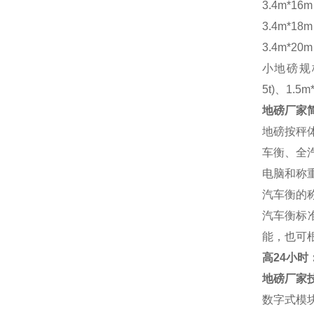
3.4m*16
3.4m*18
3.4m*20
小地磅规
5t)、1.5m
地磅厂家
地磅按秤
车衡、全
电脑和称
汽车衡的
汽车衡标
能，也可
高
24小时：1
地磅厂家
数字式模