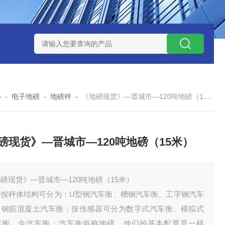
钱？
SCS-18米120吨玉环装一台16米100吨地磅多少钱？
SC
心
-
电子地磅
-
地磅秤
-
《地磅现货》—晋城市—120吨地磅（15米）
磅现货》—晋城市—120吨地磅（15米）
磅现货》—晋城市—120吨地磅（15米）
磅按秤体结构可分为：U型钢汽车衡、槽钢汽车衡、工字钢汽车
、钢筋混凝土汽车衡；按传感器可分为数字式汽车衡、模拟式
车衡、全汽车衡；汽车衡俗称地磅。他们的基本配置是一样