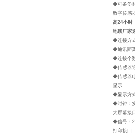
◆
可备份
数字传感
高
24小时：1
地磅厂家
◆
连接方
◆
通讯距
◆
连接个
◆
传感器
◆
传感器
显示
◆
显示方
◆
时钟：
大屏幕接
◆
信号：
2
打印接口