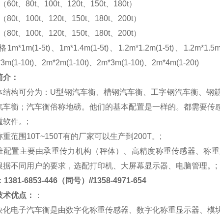
m（60t、80t、100t、120t、150t、180t）
m（80t、100t、120t、150t、180t、200t）
m（80t、100t、120t、150t、180t、200t）
格
1m*1m(1-5t)、1m*1.4m(1-5t)、1.2m*1.2m(1-5t)、1.2m*1.5m
*3m(1-10t)、2m*2m(1-10t)、2m*3m(1-10t)、2m*4m(1-20t)
简介：
体结构可分为：
U
型钢汽车衡、槽钢汽车衡、工字钢汽车衡、钢
汽车衡；汽车衡俗称地磅。他们的基本配置是一样的。都需要传
重软件。
;
称重范围
10T~150T
有的厂家可以生产到
200T
。
;
准配置主要由承重传力机构（秤体）、高精度称重传感器、称重
根据不同用户的要求，选配打印机、大屏幕显示器、电脑管理。
;
381-6853-446（同号）//1358-4971-654
技术优点：
：
块化电子汽车衡是由数字化称重传感器、数字化称重显示器、模