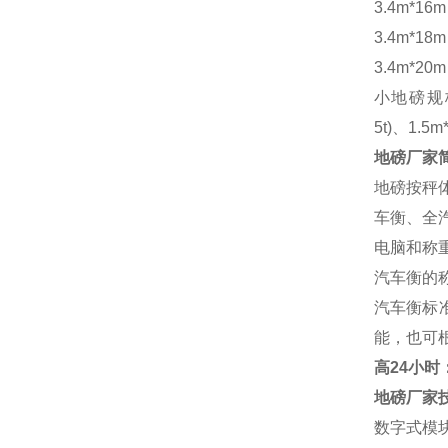
3.4m*16
3.4m*18
3.4m*20
小地磅规
5t)、1.5m
地磅厂家
地磅按秤
车衡、全
电脑和称
汽车衡的
汽车衡标
能，也可
高
24小时：1
地磅厂家
数字式模