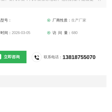
。都需要传感器、接线盒、打印机、称重仪表，现如今的汽车
可配上电脑和称重软件。
品型号：
厂商性质：
生产厂家
新时间：
2026-03-05
访 问 量：
680
13818755070
立即咨询
联系电话：