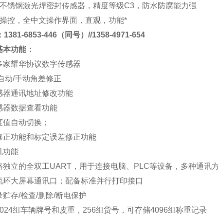
不锈钢激光焊密封传感器，精度等级
C3
，防水防腐能力强
操控，全中文操作界面，直观，功能*
381-6853-446（同号）//1358-4971-654
基本功能
：
多家耀华协议数字传感器
自动
/
手动角差修正
感器通讯地址修改功能
感器数据查看功能
度值自动切换；
修正功能和标定误差修正功能
机功能
路独立的全双工
UART
，用于连接电脑、
PLC
等设备，多种通讯
流环大屏幕通讯口；配备标准并行打印接口
录贮存
/
检查
/
删除
/
断电保护
024
组车辆牌号和皮重，
256
组货号，可存储
4096
组称重记录