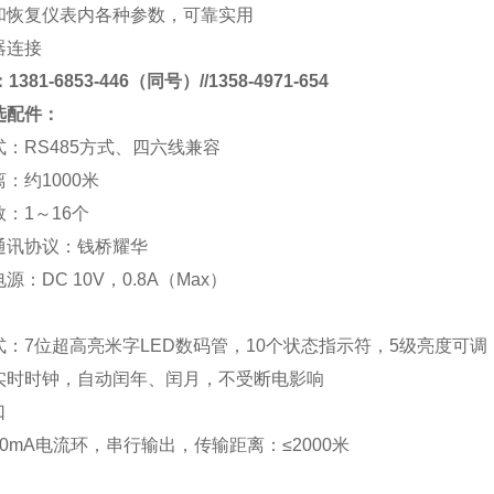
和恢复仪表内各种参数，可靠实用
器连接
381-6853-446（同号）//1358-4971-654
选配件：
式：
RS485
方式、四六线兼容
离：约
1000
米
数：
1
～
16
个
通讯协议：
钱桥
耀华
电源：
DC 10V
，
0.8A
（
Max
）
式：
7
位超高亮米字
LED
数码管，
10
个状态指示符，
5
级亮度可调
实时时钟，自动闰年、闰月，不受断电影响
口
0mA
电流环，串行输出，传输距离：
≤2000
米