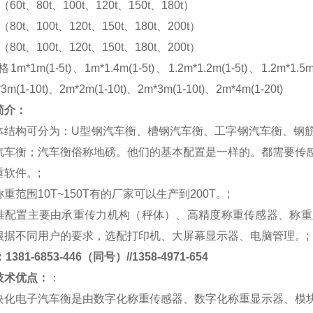
m（60t、80t、100t、120t、150t、180t）
m（80t、100t、120t、150t、180t、200t）
m（80t、100t、120t、150t、180t、200t）
格
1m*1m(1-5t)、1m*1.4m(1-5t)、1.2m*1.2m(1-5t)、1.2m*1.5m
*3m(1-10t)、2m*2m(1-10t)、2m*3m(1-10t)、2m*4m(1-20t)
简介：
体结构可分为：
U
型钢汽车衡、槽钢汽车衡、工字钢汽车衡、钢
汽车衡；汽车衡俗称地磅。他们的基本配置是一样的。都需要传
重软件。
;
称重范围
10T~150T
有的厂家可以生产到
200T
。
;
准配置主要由承重传力机构（秤体）、高精度称重传感器、称重
根据不同用户的要求，选配打印机、大屏幕显示器、电脑管理。
;
381-6853-446（同号）//1358-4971-654
技术优点：
：
块化电子汽车衡是由数字化称重传感器、数字化称重显示器、模