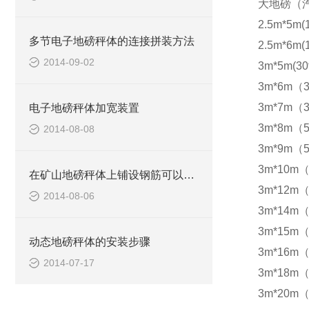
大地磅（
2.5m*5m(
多节电子地磅秤体的连接拼装方法
2.5m*6m(
2014-09-02
3m*5m(30
3m*6m（3
3m*7m（3
电子地磅秤体加宽装置
3m*8m（5
2014-08-08
3m*9m（5
3m*10m（
在矿山地磅秤体上铺设钢筋可以防滑
3m*12m（
2014-08-06
3m*14m（
3m*15m（
动态地磅秤体的安装步骤
3m*16m（
2014-07-17
3m*18m（
3m*20m（