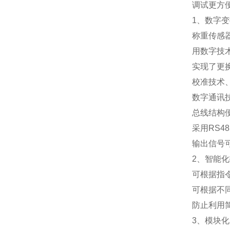
调试更方
1
、数字变
称重传感
用数字技
实现了更
校准技术
数字通讯
总线结构
采用
RS48
输出信号
2
、智能化
可根据指
可根据不
防止利用
3
、模块化