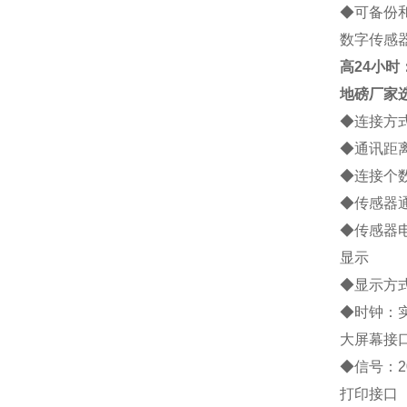
◆
可备份
数字传感
高
24小时：1
地磅厂家
◆
连接方
◆
通讯距
◆
连接个
◆
传感器
◆
传感器
显示
◆
显示方
◆
时钟：
大屏幕接
◆
信号：
2
打印接口