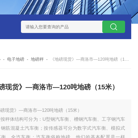
钱？
SCS-18米120吨玉环装一台16米100吨地磅多少钱？
SC
心
-
电子地磅
-
地磅秤
-
《地磅现货》—商洛市—120吨地磅（15米）
磅现货》—商洛市—120吨地磅（15米）
磅现货》—商洛市—120吨地磅（15米）
磅按秤体结构可分为：U型钢汽车衡、槽钢汽车衡、工字钢汽车
、钢筋混凝土汽车衡；按传感器可分为数字式汽车衡、模拟式
车衡、全汽车衡；汽车衡俗称地磅。他们的基本配置是一样