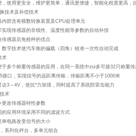
便，使用更安全，维护更简单，通讯更便捷，智能化程度更高，抗
换技术及补偿技术
器内部含有模数转换装置及
CPU
处理单元
术实现传感器的非线性、温度性能等参数的自动补偿
换传感器后免校秤的优点
、数字技术使汽车衡的偏载（四角）校准一次性自动完成
技术
便于多个称重传感器的应用，在同一系统中zui多可接
32
只称重传
5
接口，实现信号的远距离传输，传输距离不小于
1000
米
可达
3
～
4V
，使抗*力加强，同时提高了系统防雷击能力
技术
令更改传感器特性参数
同的应用环境采用不同的滤波方式
简单电路改变信号的大小
，系列化秤台，多单元组合