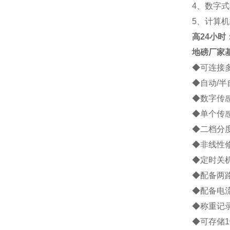
4
、数字式
5
、计算机
高
24小时：1
地磅厂家
◆
可连接
◆
自动
/
半
◆
数字传
◆
单个传
◆
二档分
◆
非线性
◆
定时关
◆
配备两
◆
配备电
◆
称重记
◆
可存储
1