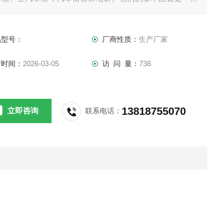
。都需要传感器、接线盒、打印机、称重仪表，现如今的汽车
可配上电脑和称重软件。
品型号：
厂商性质：
生产厂家
新时间：
2026-03-05
访 问 量：
738
13818755070
立即咨询
联系电话：