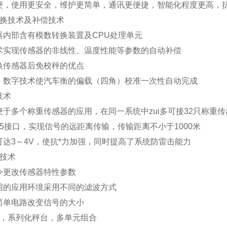
便，使用更安全，维护更简单，通讯更便捷，智能化程度更高，抗
换技术及补偿技术
器内部含有模数转换装置及
CPU
处理单元
术实现传感器的非线性、温度性能等参数的自动补偿
换传感器后免校秤的优点
、数字技术使汽车衡的偏载（四角）校准一次性自动完成
技术
便于多个称重传感器的应用，在同一系统中zui多可接
32
只称重传
5
接口，实现信号的远距离传输，传输距离不小于
1000
米
可达
3
～
4V
，使抗*力加强，同时提高了系统防雷击能力
技术
令更改传感器特性参数
同的应用环境采用不同的滤波方式
简单电路改变信号的大小
，系列化秤台，多单元组合