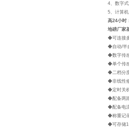
4
、数字式
5
、计算机
高
24小时：1
地磅厂家
◆
可连接
◆
自动
/
半
◆
数字传
◆
单个传
◆
二档分
◆
非线性
◆
定时关
◆
配备两
◆
配备电
◆
称重记
◆
可存储
1