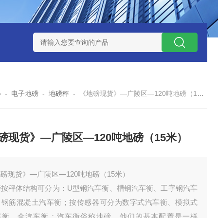
钱？
SCS-18米120吨玉环装一台16米100吨地磅多少钱？
SC
心
-
电子地磅
-
地磅秤
-
《地磅现货》—广陵区—120吨地磅（15米）
磅现货》—广陵区—120吨地磅（15米）
磅现货》—广陵区—120吨地磅（15米）
磅按秤体结构可分为：U型钢汽车衡、槽钢汽车衡、工字钢汽车
、钢筋混凝土汽车衡；按传感器可分为数字式汽车衡、模拟式
车衡、全汽车衡；汽车衡俗称地磅。他们的基本配置是一样