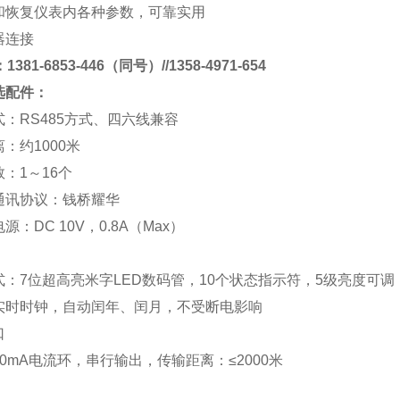
和恢复仪表内各种参数，可靠实用
器连接
381-6853-446（同号）//1358-4971-654
选配件：
式：
RS485
方式、四六线兼容
离：约
1000
米
数：
1
～
16
个
通讯协议：
钱桥
耀华
电源：
DC 10V
，
0.8A
（
Max
）
式：
7
位超高亮米字
LED
数码管，
10
个状态指示符，
5
级亮度可调
实时时钟，自动闰年、闰月，不受断电影响
口
0mA
电流环，串行输出，传输距离：
≤2000
米