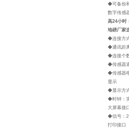
◆
可备份
数字传感
高
24小时：1
地磅厂家
◆
连接方
◆
通讯距
◆
连接个
◆
传感器
◆
传感器
显示
◆
显示方
◆
时钟：
大屏幕接
◆
信号：
2
打印接口