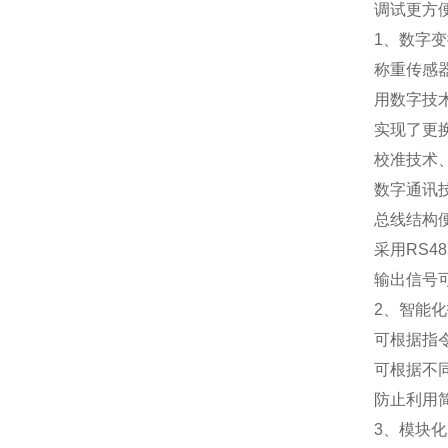
调试更方
1
、数字变
称重传感
用数字技
实现了更
校准技术
数字通讯
总线结构
采用
RS48
输出信号
2
、智能化
可根据指
可根据不
防止利用
3
、模块化