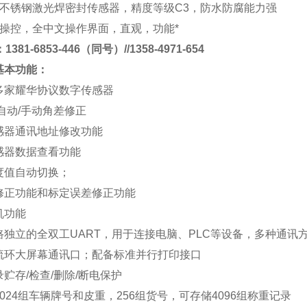
不锈钢激光焊密封传感器，精度等级
C3
，防水防腐能力强
操控，全中文操作界面，直观，功能*
381-6853-446（同号）//1358-4971-654
基本功能
：
多家耀华协议数字传感器
自动
/
手动角差修正
感器通讯地址修改功能
感器数据查看功能
度值自动切换；
修正功能和标定误差修正功能
机功能
路独立的全双工
UART
，用于连接电脑、
PLC
等设备，多种通讯
流环大屏幕通讯口；配备标准并行打印接口
录贮存
/
检查
/
删除
/
断电保护
024
组车辆牌号和皮重，
256
组货号，可存储
4096
组称重记录