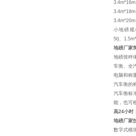
3.4m*16
3.4m*18
3.4m*20
小地磅规
5t)、1.5m
地磅厂家
地磅按秤
车衡、全
电脑和称
汽车衡的
汽车衡标
能，也可
高
24小时：1
地磅厂家
数字式模