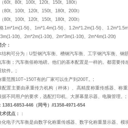
m（60t、80t、100t、120t、150t、180t）
m（80t、100t、120t、150t、180t、200t）
m（80t、100t、120t、150t、180t、200t）
格
1m*1m(1-5t)、1m*1.4m(1-5t)、1.2m*1.2m(1-5t)、1.2m*1.5m
*3m(1-10t)、2m*2m(1-10t)、2m*3m(1-10t)、2m*4m(1-20t)
简介：
体结构可分为：
U
型钢汽车衡、槽钢汽车衡、工字钢汽车衡、钢
汽车衡；汽车衡俗称地磅。他们的基本配置是一样的。都需要传
重软件。
;
称重范围
10T~150T
有的厂家可以生产到
200T
。
;
准配置主要由承重传力机构（秤体）、高精度称重传感器、称重
根据不同用户的要求，选配打印机、大屏幕显示器、电脑管理。
;
381-6853-446（同号）//1358-4971-654
技术优点：
：
块化电子汽车衡是由数字化称重传感器、数字化称重显示器、模