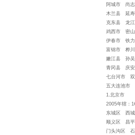
阿城市 尚志
木兰县 延寿
克东县 龙江
鸡西市 密山
伊春市 铁力
富锦市 桦川
嫩江县 孙吴
青冈县 庆
七台河市 双
五大连池市 
1.北京市
2005年辖：
东城区 西城
顺义区 昌平
门头沟区 