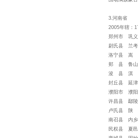
3.河南省
2005年辖：
郑州市 巩义
尉氏县 兰考
洛宁县 嵩 
郏 县 鲁山
浚 县 淇 
封丘县 延津
濮阳市 濮阳
许昌县 鄢陵
卢氏县 陕 
南召县 内乡
民权县 夏邑