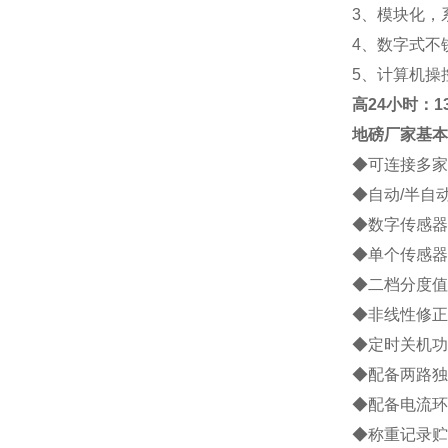
3
、模块化，
4
、数字式不
5
、计算机操
高
24小时：138
地磅厂家
基本
◆
可连接多家
◆
自动
/
半自
◆
数字传感器
◆
单个传感器
◆
二档分度值
◆
非线性修正
◆
定时关机功
◆
配备两路独
◆
配备电流环
◆
称重记录贮