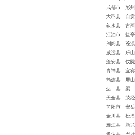
成都市 彭州
大邑县 自贡
叙永县 古蔺
江油市 盐亭
剑阁县 苍溪
威远县 乐山
蓬安县 仪陇
青神县 宜宾
筠连县 屏山
达 县 渠 
天全县 荥经
简阳市 安岳
金川县 松潘
雅江县 新龙
色达县 巴塘