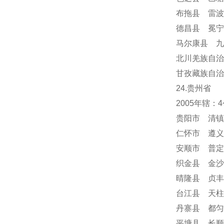
布拖县 雷波
德昌县 冕
马尔康县 九
北川羌族自治
甘孜藏族自治
24
.贵州省
2005年辖
贵阳市 清镇
仁怀市 遵义
安顺市
普定
织金县 金沙
晴隆县 贞丰
台江县 天柱
丹寨县 都匀
平塘县 长顺