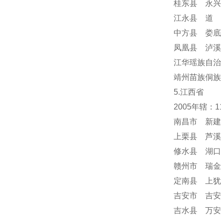
桂东县 永兴
江永县 道 
中方县 娄底
凤凰县 泸溪
江华瑶族自治
靖州苗族侗族
5.江西省
2005年辖：
南昌市 新建
上栗县 芦溪
修水县 湖口
赣州市 瑞金
定南县 上犹
吉安市 吉安
吉水县 万安