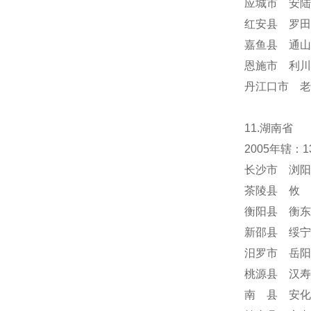
应城市 安陆
红安县 罗田
嘉鱼县 通山
恩施市 利川
丹江口市 老
11.湖南省
2005年辖
长沙市 浏阳
茶陵县 攸 
衡阳县 衡东
新邵县 绥宁
汨罗市 岳阳
桃源县 汉寿
南 县 安化