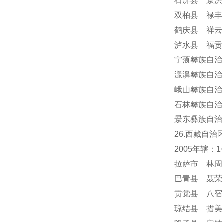
石屏县 景洪
双柏县 禄丰
鹤庆县 祥云
泸水县 福贡
宁蒗彝族自治
漾濞彝族自治
峨山彝族自治
石林彝族自治
景东彝族自治
26.西藏自治
2005年辖
拉萨市 林周
巴青县 聂荣
贡觉县 八宿
琼结县 措美