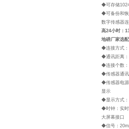
◆
可存储
102
◆
可备份和恢
数字传感器连
高
24小时：138
地磅厂家
选配
◆
连接方式：
◆
通讯距离：
◆
连接个数：
◆
传感器通讯
◆
传感器电源
显示
◆
显示方式：
◆
时钟：实时
大屏幕接口
◆
信号：
20m