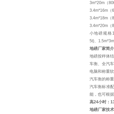
3m*20m（80
3.4m*16m（6
3.4m*18m（8
3.4m*20m（8
小地磅规格
5t)、1.5m*3m
地磅厂家
简介
地磅按秤体结
车衡、全汽车
电脑和称重软
汽车衡的称重
汽车衡标准
能，也可根据
高
24小时：138
地磅厂家
技术