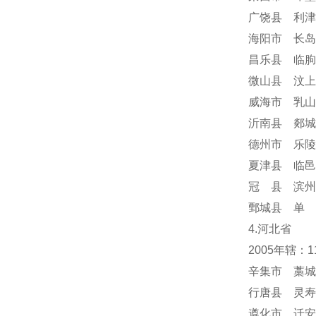
广饶县 利津
海阳市 长岛
昌乐县 临朐
微山县 汶上
威海市 乳山
沂南县 郯城
德州市 乐陵
夏津县 临邑
冠 县 滨州
鄄城县 单 
4.河北省
2005年辖：
辛集市 藁城
行唐县 灵寿
遵化市 迁安