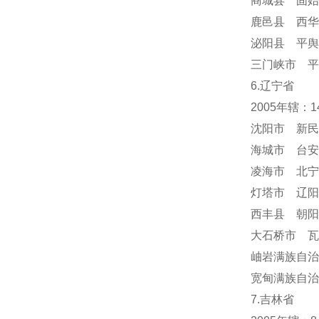
商城县 固始
鹿邑县 西华
泌阳县 平舆
三门峡市 平
6.辽宁省
2005年辖：
沈阳市 新民
海城市 台安
凌海市 北宁
灯塔市 辽阳
西丰县 朝阳
大石桥市 瓦
岫岩满族自
宽甸满族自治
7.吉林省