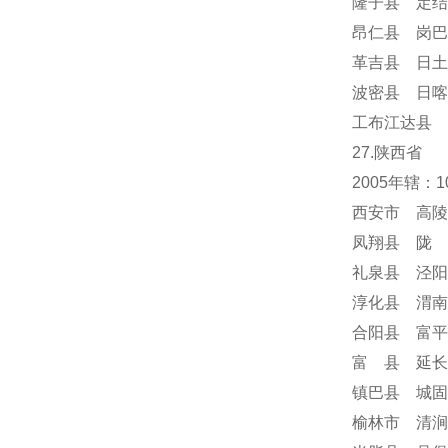
隆子县 定结
昂仁县 岗巴
革吉县 日土
波密县 日喀
工布江达县 
27.陕西省
2005年辖：
西安市 高陵
凤翔县 陇 
礼泉县 泾阳
淳化县 渭南
合阳县 富平
富 县 延长
镇巴县 城固
榆林市 清涧