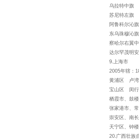
乌拉特中旗 
苏尼特左旗 
阿鲁科尔沁旗
东乌珠穆沁旗
察哈尔右翼中
达尔罕茂明安
9.上海市
2005年辖：
黄浦区 卢湾
宝山区 闵行
栖霞市
、
鼓楼
张家港市、常
崇安区、南长
天宁区
、
钟楼
20.广西壮族