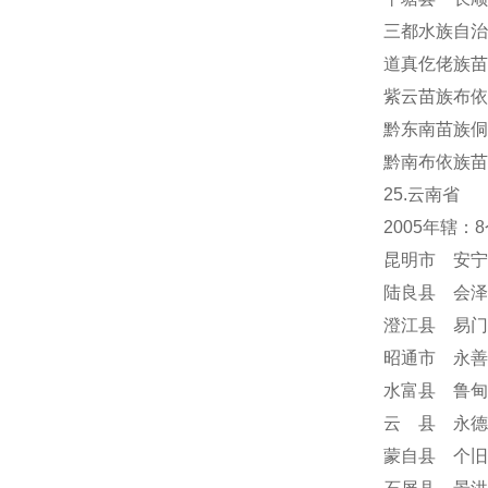
三都水族自治
道真仡佬族苗
紫云苗族布依
黔东南苗族侗
黔南布依族苗
25.云南省
2005年辖
昆明市 安宁
陆良县 会泽
澄江县 易门
昭通市 永善
水富县 鲁甸
云 县 永德
蒙自县 个旧