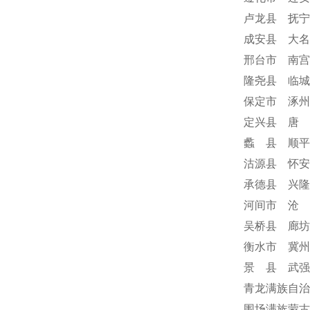
卢龙县 抚宁
成安县 大名
邢台市 南宫
隆尧县 临城
保定市 涿州
定兴县 唐 
蠡 县 顺平
沽源县 怀安
承德县 兴隆
河间市 沧 
吴桥县 廊坊
衡水市 冀州
景 县 武强
青龙满族自治
围场满族蒙