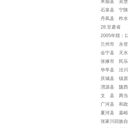
米脂县 吴堡
石泉县 宁陕
丹凤县 柞水
28.甘肃省
2005年辖
兰州市 永登
会宁县 天水
张掖市 民乐
华亭县 泾川
庆城县 镇原
渭源县 陇西
文 县 两当
广河县 和政
夏河县 嘉峪
张家川回族自