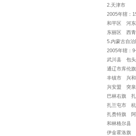
2.天津市
2005年辖：
和平区 河东
东丽区 西青
5.内蒙古自治
2005年辖：
武川县 包
通辽市库伦
丰镇市 兴
兴安盟 突
巴林右旗 
扎兰屯市 
扎赉特旗 阿
和林格尔县 
伊金霍洛旗 