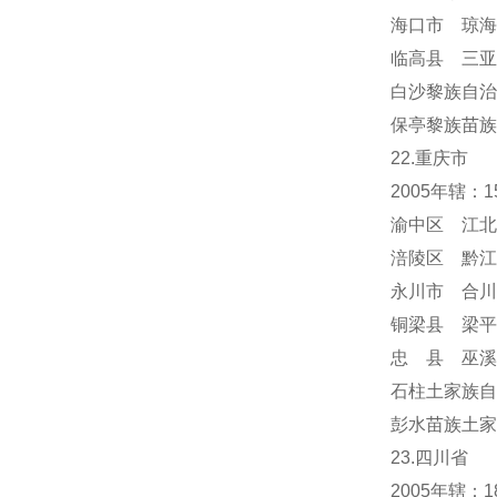
海口市 琼海
临高县 三亚
白沙黎族自治
保亭黎族苗族
22.重庆市
2005年辖：
渝中区 江北
涪陵区 黔江
永川市 合川
铜梁县 梁平
忠 县 巫溪
石柱土家族自
彭水苗族土家
23.四川省
2005年辖：