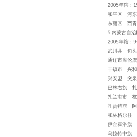
2005年辖：
和平区 河东
东丽区 西青
5.内蒙古自治
2005年辖：
武川县 包
通辽市库伦
丰镇市 兴
兴安盟 突
巴林右旗 
扎兰屯市 
扎赉特旗 阿
和林格尔县 
伊金霍洛旗 
乌拉特中旗 