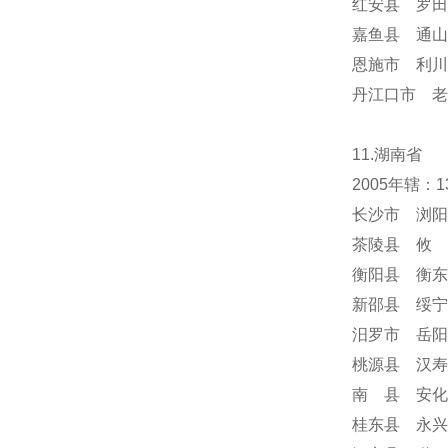
红安县 罗田
嘉鱼县 通山
恩施市 利川
丹江口市 老
11.湖南省
2005年辖
长沙市 浏阳
茶陵县 攸 
衡阳县 衡东
新邵县 绥宁
汨罗市 岳阳
桃源县 汉寿
南 县 安化
桂东县 永兴