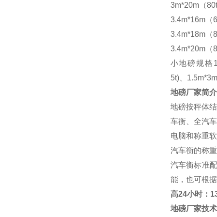
3m*20m（80
3.4m*16m（6
3.4m*18m（8
3.4m*20m（8
小地磅规格
5t)、1.5m*3m
地磅厂家
简介
地磅按秤体结
车衡、全汽车
电脑和称重软
汽车衡的称重
汽车衡标准
能，也可根据
高
24小时：138
地磅厂家
技术