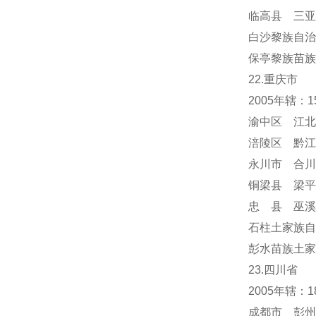
临高县 三亚
白沙黎族自治
保亭黎族苗族
22.重庆市
2005年辖：
渝中区 江北
涪陵区 黔江
永川市 合川
铜梁县 梁平
忠 县 巫溪
石柱土家族自
彭水苗族土家
23.四川省
2005年辖：
成都市 彭州