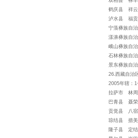
双柏县 禄丰
鹤庆县 祥云
泸水县 福贡
宁蒗彝族自治
漾濞彝族自治
峨山彝族自治
石林彝族自治
景东彝族自治
26.西藏自治
2005年辖
拉萨市 林周
巴青县 聂荣
贡觉县 八宿
琼结县 措美
隆子县 定结