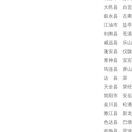
大邑县 自贡
叙永县 古蔺
江油市 盐亭
剑阁县 苍溪
威远县 乐山
蓬安县 仪陇
青神县 宜宾
筠连县 屏山
达 县 渠 
天全县 荥经
简阳市 安岳
金川县 松潘
雅江县 新龙
色达县 巴塘
布拖县 雷波