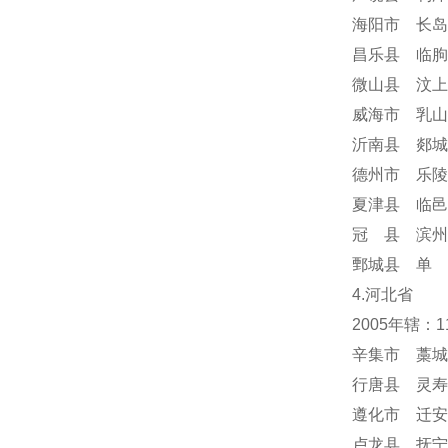
海阳市 长岛
昌乐县 临朐
微山县 汶上
威海市 乳山
沂南县 郯城
德州市 乐陵
夏津县 临邑
冠 县 滨州
鄄城县 单 
4.河北省
2005年辖：
辛集市 藁城
行唐县 灵寿
遵化市 迁安
卢龙县 抚宁