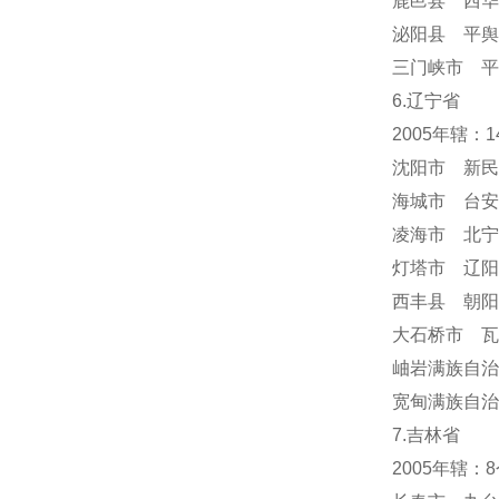
鹿邑县 西华
泌阳县 平舆
三门峡市 平
6.辽宁省
2005年辖：
沈阳市 新民
海城市 台安
凌海市 北宁
灯塔市 辽阳
西丰县 朝阳
大石桥市 瓦
岫岩满族自
宽甸满族自治
7.吉林省
2005年辖