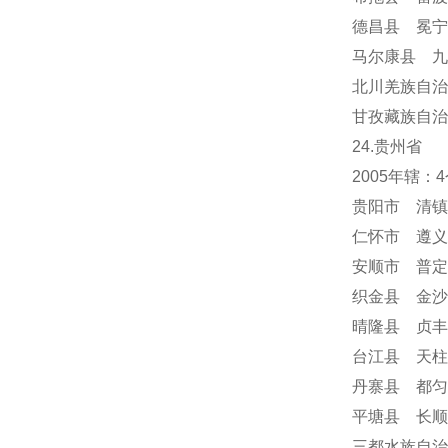
德昌县 冕
马尔康县 九
北川羌族自治
甘孜藏族自治
24
.贵州省
2005年辖
贵阳市 清镇
仁怀市 遵义
安顺市
普定
织金县 金沙
晴隆县 贞丰
台江县 天柱
丹寨县 都匀
平塘县 长顺
三都水族自治