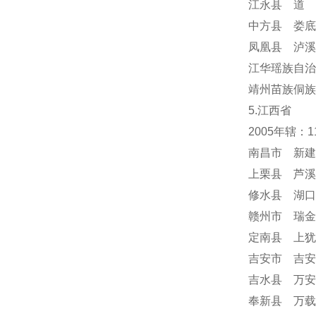
江永县 道 
中方县 娄底
凤凰县 泸溪
江华瑶族自治
靖州苗族侗族
5.江西省
2005年辖：
南昌市 新建
上栗县 芦溪
修水县 湖口
赣州市 瑞金
定南县 上犹
吉安市 吉安
吉水县 万安
奉新县 万载