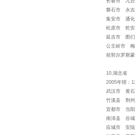
长春市 九台
磐石市 永吉
集安市 通化
松原市 乾安
延吉市 图们
公主岭市 梅
前郭尔罗斯蒙
10.湖北省
2005年辖
武汉市 黄石
竹溪县 荆州
宜都市 当阳
南漳县 谷城
应城市 安陆