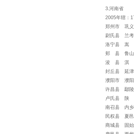
3.河南省
2005年辖：
郑州市 巩义
尉氏县 兰考
洛宁县 嵩 
郏 县 鲁山
浚 县 淇 
封丘县 延津
濮阳市 濮阳
许昌县 鄢陵
卢氏县 陕 
南召县 内乡
民权县 夏邑
商城县 固始