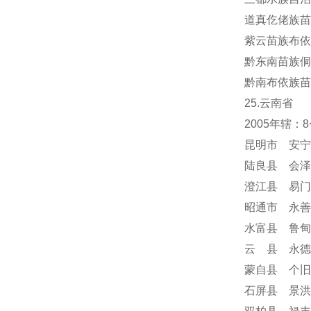
道真仡佬族苗
紫云苗族布依
黔东南苗族侗
黔南布依族苗
25.云南省
2005年辖
昆明市 安宁
陆良县 会泽
澄江县 易门
昭通市 永善
水富县 鲁甸
云 县 永德
蒙自县 个旧
石屏县 景洪