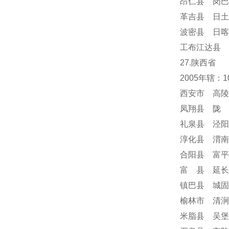
昂仁县 岗巴
革吉县 日土
波密县 日喀
工布江达县 
27.陕西省
2005年辖：
西安市 高陵
凤翔县 陇 
礼泉县 泾阳
淳化县 渭南
合阳县 富平
富 县 延长
镇巴县 城固
榆林市 清涧
米脂县 吴堡