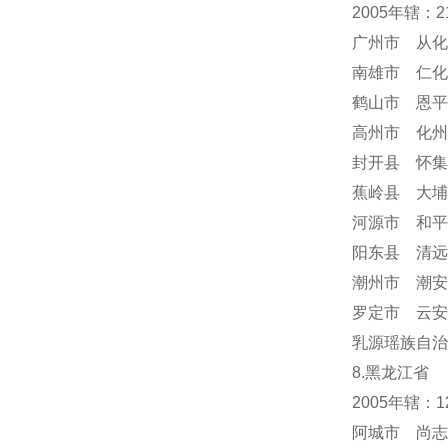
2005年辖：
广州市 从化
南雄市 仁化
鹤山市 恩平
高州市 化州
封开县 怀集
蕉岭县 大埔
河源市 和平
阳东县 清远
潮州市 潮安
罗定市 云安
乳源瑶族自治
8.黑龙江省
2005年辖：
阿城市 尚志