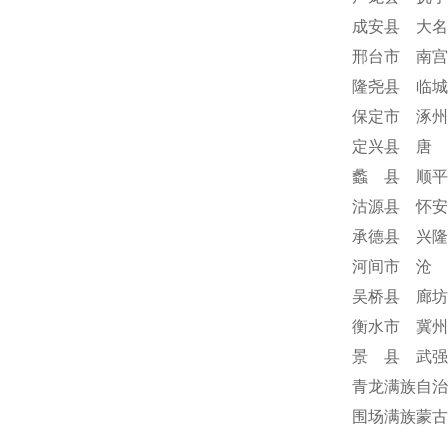
成安县 大名
邢台市 南宫
隆尧县 临城
保定市 涿州
定兴县 唐 
蠡 县 顺平
沽源县 怀安
承德县 兴隆
河间市 沧 
吴桥县 廊坊
衡水市 冀州
景 县 武强
青龙满族自治
围场满族蒙