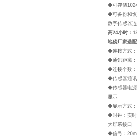
◆
可存储
102
◆
可备份和恢
数字传感器连
高
24小时：138
地磅厂家
选配
◆
连接方式：
◆
通讯距离：
◆
连接个数：
◆
传感器通讯
◆
传感器电源
显示
◆
显示方式：
◆
时钟：实时
大屏幕接口
◆
信号：
20m