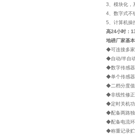
3
、模块化，
4
、数字式不
5
、计算机操
高
24小时：138
地磅厂家
基本
◆
可连接多家
◆
自动
/
半自
◆
数字传感器
◆
单个传感器
◆
二档分度值
◆
非线性修正
◆
定时关机功
◆
配备两路独
◆
配备电流环
◆
称重记录贮