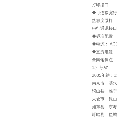
打印接口
◆
可连接宽行
热敏度微打：
串行通讯接口
◆
标准配置
◆
电源：
AC
◆
直流电源：
全国销售点：
1.江苏省
2005年辖：
南京市 溧水
铜山县 睢宁
太仓市 昆山
如东县 东海
盱眙县 盐城