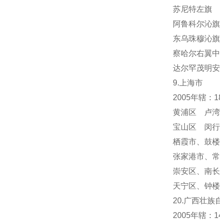
苏尼特左旗 
阿鲁科尔沁旗
东乌珠穆沁旗
察哈尔右翼中
达尔罕茂明安
9.上海市
2005年辖：
黄浦区 卢湾
宝山区 闵行
栖霞市
、
鼓楼
张家港市、常
崇安区、南长
天宁区
、
钟楼
20.广西壮族
2005年辖：