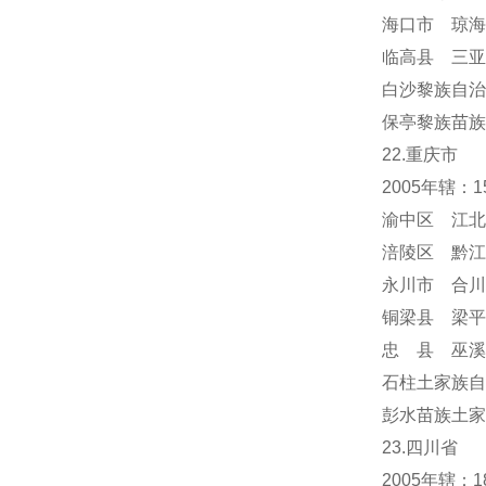
海口市 琼海
临高县 三亚
白沙黎族自治
保亭黎族苗族
22.重庆市
2005年辖：
渝中区 江北
涪陵区 黔江
永川市 合川
铜梁县 梁平
忠 县 巫溪
石柱土家族自
彭水苗族土家
23.四川省
2005年辖：