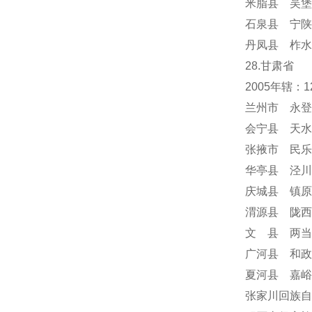
米脂县 吴堡
石泉县 宁陕
丹凤县 柞水
28.甘肃省
2005年辖
兰州市 永登
会宁县 天水
张掖市 民乐
华亭县 泾川
庆城县 镇原
渭源县 陇西
文 县 两当
广河县 和政
夏河县 嘉峪
张家川回族自