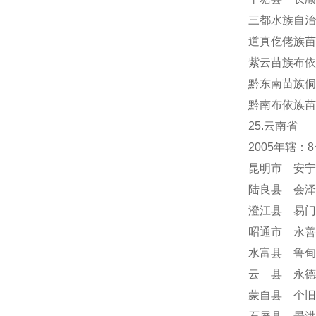
三都水族自治
道真仡佬族苗
紫云苗族布依
黔东南苗族侗
黔南布依族苗
25.云南省
2005年辖
昆明市 安宁
陆良县 会泽
澄江县 易门
昭通市 永善
水富县 鲁甸
云 县 永德
蒙自县 个旧