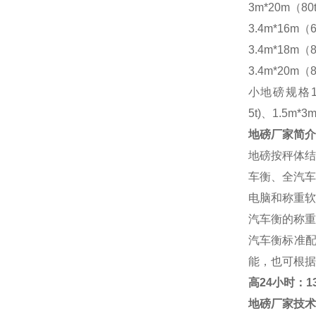
3m*20m（80
3.4m*16m（6
3.4m*18m（8
3.4m*20m（8
小地磅规格
5t)、1.5m*3m
地磅厂家
简介
地磅按秤体结
车衡、全汽车
电脑和称重软
汽车衡的称重
汽车衡标准
能，也可根据
高
24小时：138
地磅厂家
技术