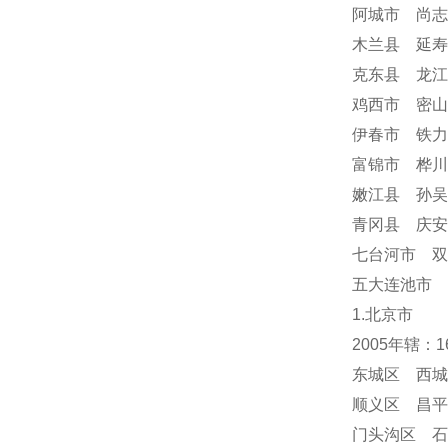
阿城市 尚志
木兰县 延寿
克东县 龙江
鸡西市 密山
伊春市 铁力
富锦市 桦川
嫩江县 孙吴
青冈县 庆
七台河市 双
五大连池市 
1.北京市
2005年辖：
东城区 西城
顺义区 昌平
门头沟区 