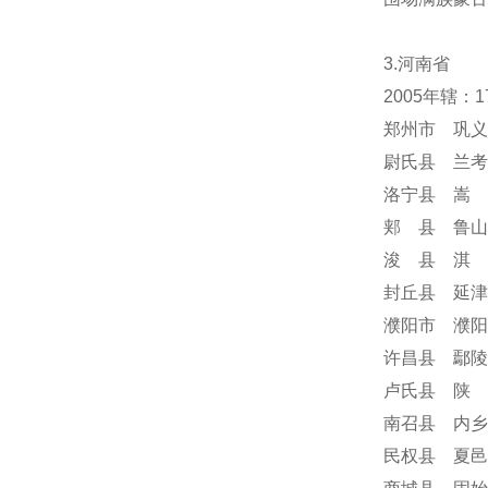
3.河南省
2005年辖：
郑州市 巩义
尉氏县 兰考
洛宁县 嵩 
郏 县 鲁山
浚 县 淇 
封丘县 延津
濮阳市 濮阳
许昌县 鄢陵
卢氏县 陕 
南召县 内乡
民权县 夏邑