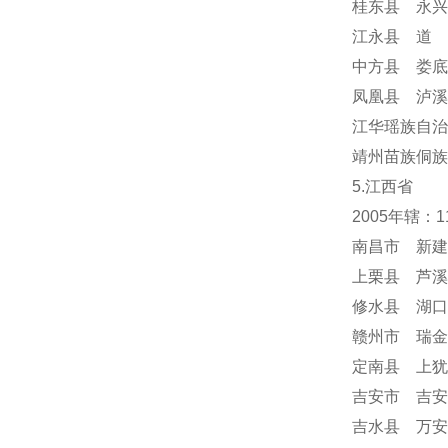
桂东县 永兴
江永县 道 
中方县 娄底
凤凰县 泸溪
江华瑶族自治
靖州苗族侗族
5.江西省
2005年辖：
南昌市 新建
上栗县 芦溪
修水县 湖口
赣州市 瑞金
定南县 上犹
吉安市 吉安
吉水县 万安