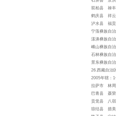
石屏县 景洪
双柏县 禄丰
鹤庆县 祥云
泸水县 福贡
宁蒗彝族自治
漾濞彝族自治
峨山彝族自治
石林彝族自治
景东彝族自治
26.西藏自治
2005年辖
拉萨市 林周
巴青县 聂荣
贡觉县 八宿
琼结县 措美