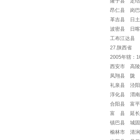
隆子县 定结
昂仁县 岗巴
革吉县 日土
波密县 日喀
工布江达县 
27.陕西省
2005年辖：
西安市 高陵
凤翔县 陇 
礼泉县 泾阳
淳化县 渭南
合阳县 富平
富 县 延长
镇巴县 城固
榆林市 清涧