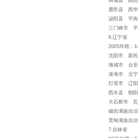
商城县 固始
鹿邑县 西华
泌阳县 平舆
三门峡市 平
6.辽宁省
2005年辖：
沈阳市 新民
海城市 台安
凌海市 北宁
灯塔市 辽阳
西丰县 朝阳
大石桥市 瓦
岫岩满族自
宽甸满族自治
7.吉林省