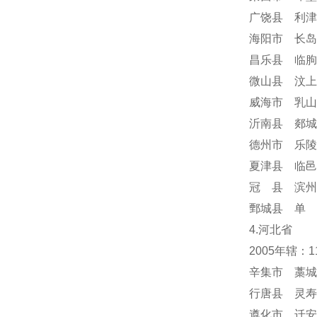
广饶县 利津
海阳市 长岛
昌乐县 临朐
微山县 汶上
威海市 乳山
沂南县 郯城
德州市 乐陵
夏津县 临邑
冠 县 滨州
鄄城县 单 
4.河北省
2005年辖：
辛集市 藁城
行唐县 灵寿
遵化市 迁安