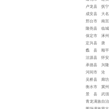
卢龙县 抚宁
成安县 大名
邢台市 南宫
隆尧县 临城
保定市 涿州
定兴县 唐 
蠡 县 顺平
沽源县 怀安
承德县 兴隆
河间市 沧 
吴桥县 廊坊
衡水市 冀州
景 县 武强
青龙满族自治
围场满族蒙