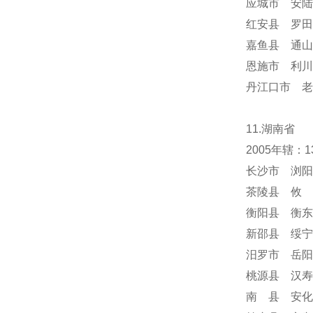
应城市 安陆
红安县 罗田
嘉鱼县 通山
恩施市 利川
丹江口市 老
11.湖南省
2005年辖
长沙市 浏阳
茶陵县 攸 
衡阳县 衡东
新邵县 绥宁
汨罗市 岳阳
桃源县 汉寿
南 县 安化