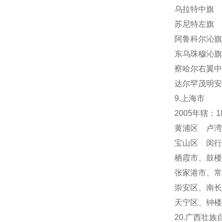
乌拉特中旗 
苏尼特左旗 
阿鲁科尔沁旗
东乌珠穆沁旗
察哈尔右翼中
达尔罕茂明安
9.上海市
2005年辖：
黄浦区 卢湾
宝山区 闵行
栖霞市
、
鼓楼
张家港市、常
崇安区、南长
天宁区
、
钟楼
20.广西壮族