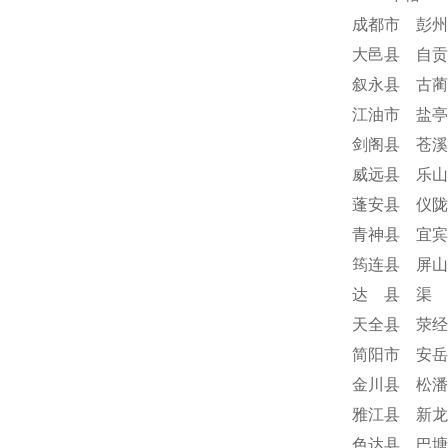
成都市 彭州
大邑县 自贡
叙永县 古蔺
江油市 盐亭
剑阁县 苍溪
威远县 乐山
蓬安县 仪陇
青神县 宜宾
筠连县 屏山
达 县 渠 
天全县 荥经
简阳市 安岳
金川县 松潘
雅江县 新龙
色达县 巴塘