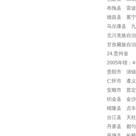
布拖县 雷波
德昌县 冕
马尔康县 九
北川羌族自治
甘孜藏族自治
24
.贵州省
2005年辖
贵阳市 清镇
仁怀市 遵义
安顺市
普定
织金县 金沙
晴隆县 贞丰
台江县 天柱
丹寨县 都匀
平塘县 长顺