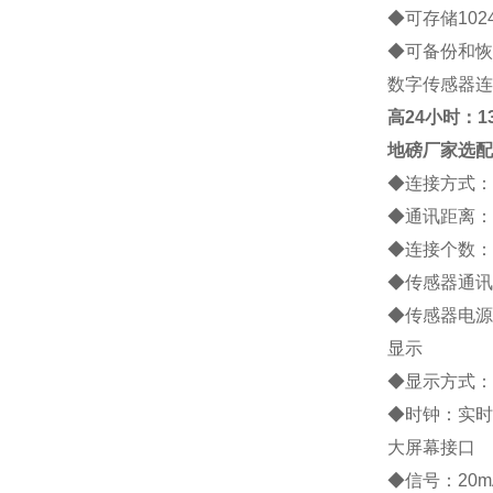
◆
可存储
102
◆
可备份和恢
数字传感器连
高
24小时：138
地磅厂家
选配
◆
连接方式：
◆
通讯距离：
◆
连接个数：
◆
传感器通讯
◆
传感器电源
显示
◆
显示方式：
◆
时钟：实时
大屏幕接口
◆
信号：
20m