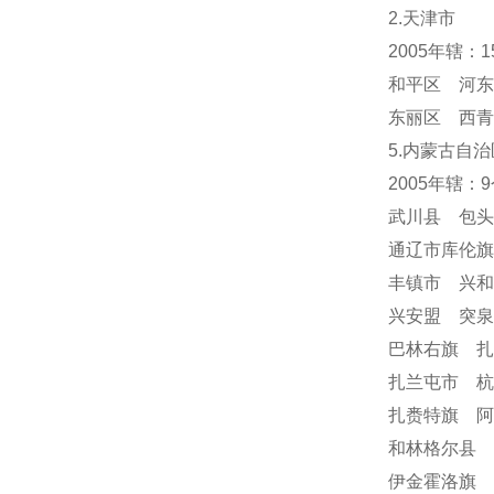
2.天津市
2005年辖：
和平区 河东
东丽区 西青
5.内蒙古自治
2005年辖：
武川县 包
通辽市库伦
丰镇市 兴
兴安盟 突
巴林右旗 
扎兰屯市 
扎赉特旗 阿
和林格尔县 
伊金霍洛旗 