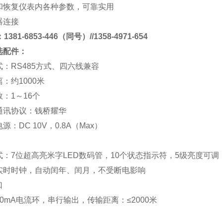
和恢复仪表内各种参数，可靠实用
器连接
381-6853-446（同号）//1358-4971-654
选配件：
式：
RS485
方式、四六线兼容
离：约
1000
米
数：
1
～
16
个
通讯协议：
钱桥
耀华
电源：
DC 10V
，
0.8A
（
Max
）
式：
7
位超高亮米字
LED
数码管，
10
个状态指示符，
5
级亮度可调
实时时钟，自动闰年、闰月，不受断电影响
口
0mA
电流环，串行输出，传输距离：
≤2000
米