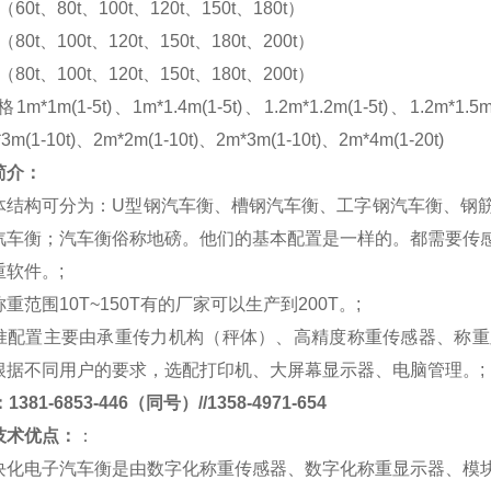
m（60t、80t、100t、120t、150t、180t）
m（80t、100t、120t、150t、180t、200t）
m（80t、100t、120t、150t、180t、200t）
格
1m*1m(1-5t)、1m*1.4m(1-5t)、1.2m*1.2m(1-5t)、1.2m*1.5m
*3m(1-10t)、2m*2m(1-10t)、2m*3m(1-10t)、2m*4m(1-20t)
简介：
体结构可分为：
U
型钢汽车衡、槽钢汽车衡、工字钢汽车衡、钢
汽车衡；汽车衡俗称地磅。他们的基本配置是一样的。都需要传
重软件。
;
称重范围
10T~150T
有的厂家可以生产到
200T
。
;
准配置主要由承重传力机构（秤体）、高精度称重传感器、称重
根据不同用户的要求，选配打印机、大屏幕显示器、电脑管理。
;
381-6853-446（同号）//1358-4971-654
技术优点：
：
块化电子汽车衡是由数字化称重传感器、数字化称重显示器、模