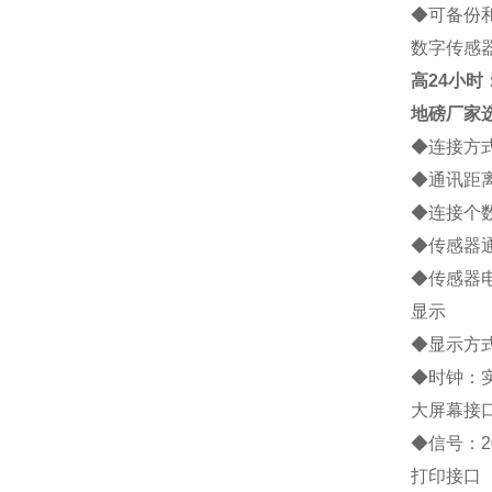
◆
可备份
数字传感
高
24小时：1
地磅厂家
◆
连接方
◆
通讯距
◆
连接个
◆
传感器
◆
传感器
显示
◆
显示方
◆
时钟：
大屏幕接
◆
信号：
2
打印接口