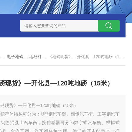
钱？
SCS-18米120吨玉环装一台16米100吨地磅多少钱？
SC
心
-
电子地磅
-
地磅秤
-
《地磅现货》—开化县—120吨地磅（15米）
磅现货》—开化县—120吨地磅（15米）
磅现货》—开化县—120吨地磅（15米）
磅按秤体结构可分为：U型钢汽车衡、槽钢汽车衡、工字钢汽车
、钢筋混凝土汽车衡；按传感器可分为数字式汽车衡、模拟式
车衡、全汽车衡；汽车衡俗称地磅。他们的基本配置是一样