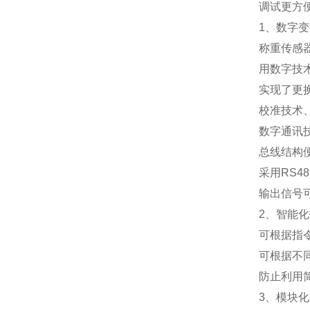
调试更方
1
、数字变
称重传感
用数字技
实现了更
校准技术
数字通讯
总线结构
采用
RS48
输出信号
2
、智能化
可根据指
可根据不
防止利用
3
、模块化