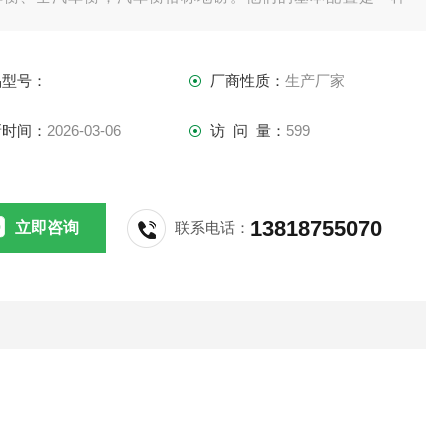
。都需要传感器、接线盒、打印机、称重仪表，现如今的汽车
可配上电脑和称重软件。
品型号：
厂商性质：
生产厂家
新时间：
2026-03-06
访 问 量：
599
13818755070
立即咨询
联系电话：