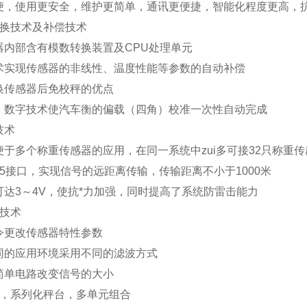
便，使用更安全，维护更简单，通讯更便捷，智能化程度更高，抗
换技术及补偿技术
器内部含有模数转换装置及
CPU
处理单元
术实现传感器的非线性、温度性能等参数的自动补偿
换传感器后免校秤的优点
、数字技术使汽车衡的偏载（四角）校准一次性自动完成
技术
便于多个称重传感器的应用，在同一系统中zui多可接
32
只称重传
5
接口，实现信号的远距离传输，传输距离不小于
1000
米
可达
3
～
4V
，使抗*力加强，同时提高了系统防雷击能力
技术
令更改传感器特性参数
同的应用环境采用不同的滤波方式
简单电路改变信号的大小
，系列化秤台，多单元组合