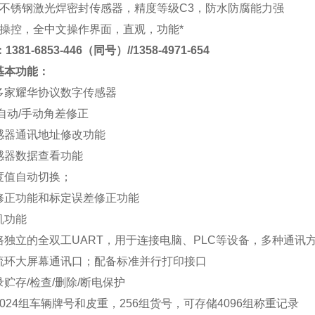
不锈钢激光焊密封传感器，精度等级
C3
，防水防腐能力强
操控，全中文操作界面，直观，功能*
381-6853-446（同号）//1358-4971-654
基本功能
：
多家耀华协议数字传感器
自动
/
手动角差修正
感器通讯地址修改功能
感器数据查看功能
度值自动切换；
修正功能和标定误差修正功能
机功能
路独立的全双工
UART
，用于连接电脑、
PLC
等设备，多种通讯
流环大屏幕通讯口；配备标准并行打印接口
录贮存
/
检查
/
删除
/
断电保护
024
组车辆牌号和皮重，
256
组货号，可存储
4096
组称重记录