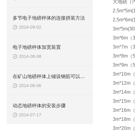
大地磅（
2.5m*5m(
多节电子地磅秤体的连接拼装方法
2.5m*6m(
2014-09-02
3m*5m(30
3m*6m（3
3m*7m（3
电子地磅秤体加宽装置
3m*8m（5
2014-08-08
3m*9m（5
3m*10m（
在矿山地磅秤体上铺设钢筋可以防滑
3m*12m（
2014-08-06
3m*14m（
3m*15m（
动态地磅秤体的安装步骤
3m*16m（
2014-07-17
3m*18m（
3m*20m（