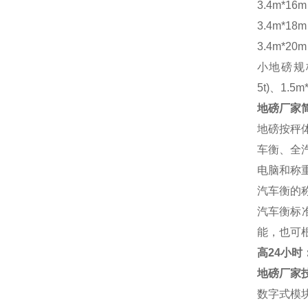
3.4m*16
3.4m*18
3.4m*20
小地磅规
5t)、1.5m
地磅厂家
地磅按秤
车衡、全
电脑和称
汽车衡的
汽车衡标
能，也可
高
24小时：1
地磅厂家
数字式模