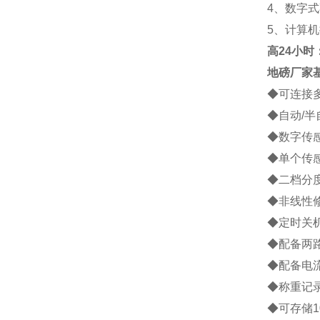
4
、数字式
5
、计算机
高
24小时：1
地磅厂家
◆
可连接
◆
自动
/
半
◆
数字传
◆
单个传
◆
二档分
◆
非线性
◆
定时关
◆
配备两
◆
配备电
◆
称重记
◆
可存储
1