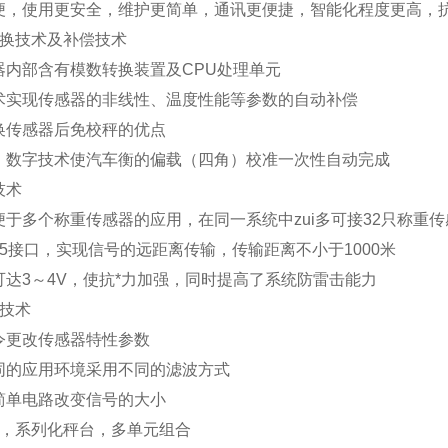
便，使用更安全，维护更简单，通讯更便捷，智能化程度更高，抗
换技术及补偿技术
器内部含有模数转换装置及
CPU
处理单元
术实现传感器的非线性、温度性能等参数的自动补偿
换传感器后免校秤的优点
、数字技术使汽车衡的偏载（四角）校准一次性自动完成
技术
便于多个称重传感器的应用，在同一系统中zui多可接
32
只称重传
5
接口，实现信号的远距离传输，传输距离不小于
1000
米
可达
3
～
4V
，使抗*力加强，同时提高了系统防雷击能力
技术
令更改传感器特性参数
同的应用环境采用不同的滤波方式
简单电路改变信号的大小
，系列化秤台，多单元组合