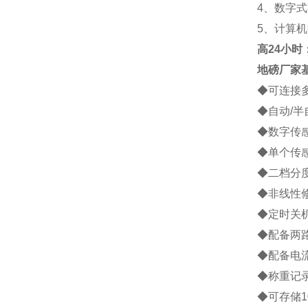
4
、数字式
5
、计算机
高
24小时：1
地磅厂家
◆
可连接
◆
自动
/
半
◆
数字传
◆
单个传
◆
二档分
◆
非线性
◆
定时关
◆
配备两
◆
配备电
◆
称重记
◆
可存储
1