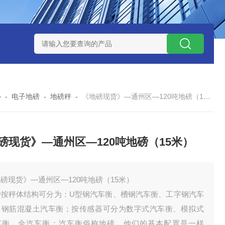
钱？
SCS-18米120吨玉环装一台16米100吨地磅多少钱？
SC
心
-
电子地磅
-
地磅秤
-
《地磅现货》—通州区—120吨地磅（15米）
磅现货》—通州区—120吨地磅（15米）
磅现货》—通州区—120吨地磅（15米）
磅按秤体结构可分为：U型钢汽车衡、槽钢汽车衡、工字钢汽车
、钢筋混凝土汽车衡；按传感器可分为数字式汽车衡、模拟式
车衡、全汽车衡；汽车衡俗称地磅。他们的基本配置是一样