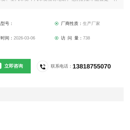
。都需要传感器、接线盒、打印机、称重仪表，现如今的汽车
可配上电脑和称重软件。
品型号：
厂商性质：
生产厂家
新时间：
2026-03-06
访 问 量：
738
13818755070
立即咨询
联系电话：