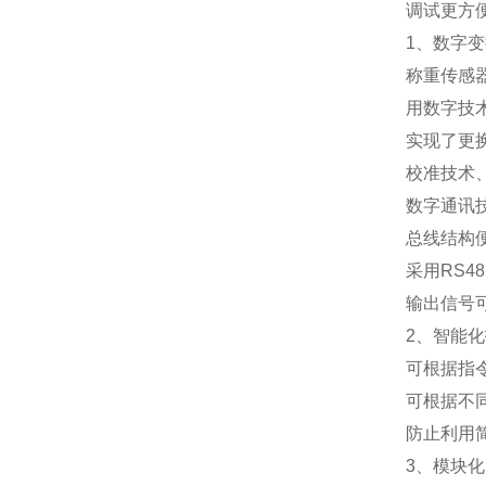
调试更方
1
、数字变
称重传感
用数字技
实现了更
校准技术
数字通讯
总线结构
采用
RS48
输出信号
2
、智能化
可根据指
可根据不
防止利用
3
、模块化