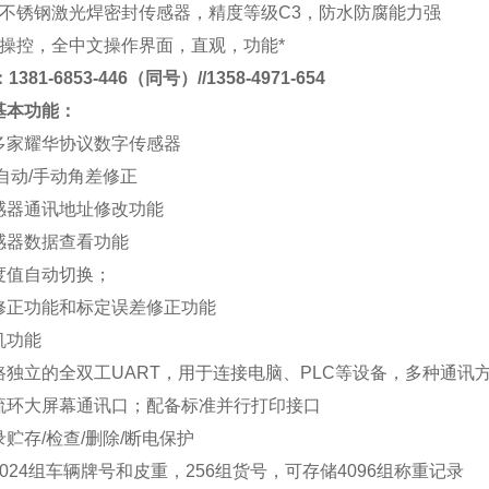
不锈钢激光焊密封传感器，精度等级
C3
，防水防腐能力强
操控，全中文操作界面，直观，功能*
381-6853-446（同号）//1358-4971-654
基本功能
：
多家耀华协议数字传感器
自动
/
手动角差修正
感器通讯地址修改功能
感器数据查看功能
度值自动切换；
修正功能和标定误差修正功能
机功能
路独立的全双工
UART
，用于连接电脑、
PLC
等设备，多种通讯
流环大屏幕通讯口；配备标准并行打印接口
录贮存
/
检查
/
删除
/
断电保护
024
组车辆牌号和皮重，
256
组货号，可存储
4096
组称重记录