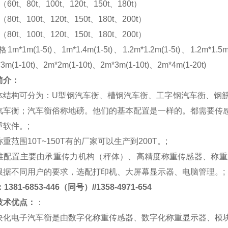
m（60t、80t、100t、120t、150t、180t）
m（80t、100t、120t、150t、180t、200t）
m（80t、100t、120t、150t、180t、200t）
格
1m*1m(1-5t)、1m*1.4m(1-5t)、1.2m*1.2m(1-5t)、1.2m*1.5m
*3m(1-10t)、2m*2m(1-10t)、2m*3m(1-10t)、2m*4m(1-20t)
简介：
体结构可分为：
U
型钢汽车衡、槽钢汽车衡、工字钢汽车衡、钢
汽车衡；汽车衡俗称地磅。他们的基本配置是一样的。都需要传
重软件。
;
称重范围
10T~150T
有的厂家可以生产到
200T
。
;
准配置主要由承重传力机构（秤体）、高精度称重传感器、称重
根据不同用户的要求，选配打印机、大屏幕显示器、电脑管理。
;
381-6853-446（同号）//1358-4971-654
技术优点：
：
块化电子汽车衡是由数字化称重传感器、数字化称重显示器、模