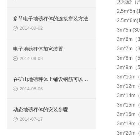
大地磅（
2.5m*5m(
多节电子地磅秤体的连接拼装方法
2.5m*6m(
2014-09-02
3m*5m(30
3m*6m（3
3m*7m（3
电子地磅秤体加宽装置
3m*8m（5
2014-08-08
3m*9m（5
3m*10m（
在矿山地磅秤体上铺设钢筋可以防滑
3m*12m（
2014-08-06
3m*14m（
3m*15m（
动态地磅秤体的安装步骤
3m*16m（
2014-07-17
3m*18m（
3m*20m（