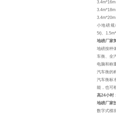
3.4m*16
3.4m*18
3.4m*20
小地磅规
5t)、1.5m
地磅厂家
地磅按秤
车衡、全
电脑和称
汽车衡的
汽车衡标
能，也可
高
24小时：1
地磅厂家
数字式模