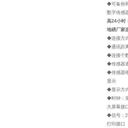
◆
可备份
数字传感
高
24小时：1
地磅厂家
◆
连接方
◆
通讯距
◆
连接个
◆
传感器
◆
传感器
显示
◆
显示方
◆
时钟：
大屏幕接
◆
信号：
2
打印接口