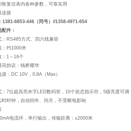
和恢复仪表内各种参数，可靠实用
器连接
381-6853-446（同号）//1358-4971-654
选配件：
式：
RS485
方式、四六线兼容
离：约
1000
米
数：
1
～
16
个
通讯协议：
钱桥
耀华
电源：
DC 10V
，
0.8A
（
Max
）
式：
7
位超高亮米字
LED
数码管，
10
个状态指示符，
5
级亮度可调
实时时钟，自动闰年、闰月，不受断电影响
口
0mA
电流环，串行输出，传输距离：
≤2000
米