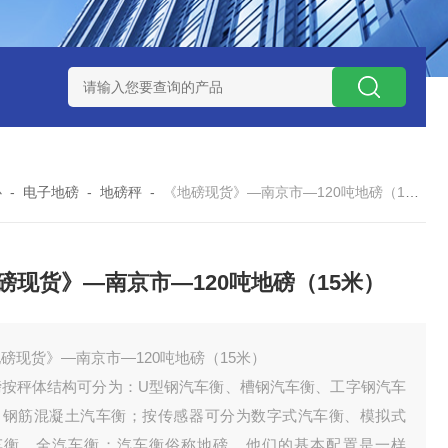
钱？
SCS-18米120吨玉环装一台16米100吨地磅多少钱？
SC
心
-
电子地磅
-
地磅秤
-
《地磅现货》—南京市—120吨地磅（15米）
磅现货》—南京市—120吨地磅（15米）
磅现货》—南京市—120吨地磅（15米）
磅按秤体结构可分为：U型钢汽车衡、槽钢汽车衡、工字钢汽车
、钢筋混凝土汽车衡；按传感器可分为数字式汽车衡、模拟式
车衡、全汽车衡；汽车衡俗称地磅。他们的基本配置是一样