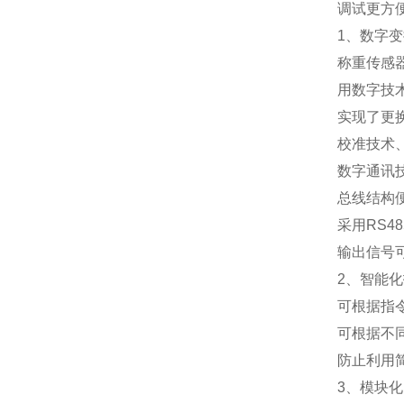
调试更方
1
、数字变
称重传感
用数字技
实现了更
校准技术
数字通讯
总线结构
采用
RS48
输出信号
2
、智能化
可根据指
可根据不
防止利用
3
、模块化