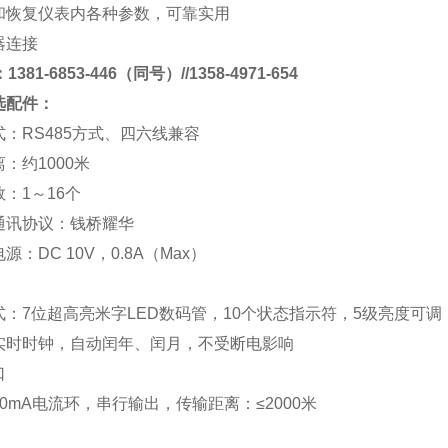
和恢复仪表内各种参数，可靠实用
器连接
381-6853-446（同号）//1358-4971-654
选配件：
式：
RS485
方式、四六线兼容
离：约
1000
米
数：
1
～
16
个
通讯协议：
钱桥
耀华
电源：
DC 10V
，
0.8A
（
Max
）
式：
7
位超高亮米字
LED
数码管，
10
个状态指示符，
5
级亮度可调
实时时钟，自动闰年、闰月，不受断电影响
口
0mA
电流环，串行输出，传输距离：
≤2000
米