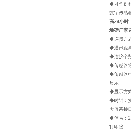
◆
可备份
数字传感
高
24小时：1
地磅厂家
◆
连接方
◆
通讯距
◆
连接个
◆
传感器
◆
传感器
显示
◆
显示方
◆
时钟：
大屏幕接
◆
信号：
2
打印接口