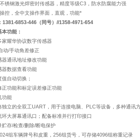
不锈钢激光焊密封传感器，精度等级
C3
，防水防腐能力强
操控，全中文操作界面，直观，功能*
381-6853-446（同号）//1358-4971-654
基本功能
：
多家耀华协议数字传感器
自动
/
手动角差修正
感器通讯地址修改功能
感器数据查看功能
度值自动切换；
修正功能和标定误差修正功能
机功能
路独立的全双工
UART
，用于连接电脑、
PLC
等设备，多种通讯
流环大屏幕通讯口；配备标准并行打印接口
录贮存
/
检查
/
删除
/
断电保护
024
组车辆牌号和皮重，
256
组货号，可存储
4096
组称重记录