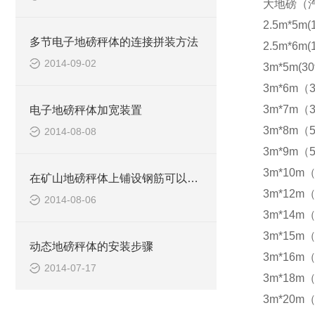
大地磅（
2.5m*5m(
多节电子地磅秤体的连接拼装方法
2.5m*6m(
2014-09-02
3m*5m(30
3m*6m（3
3m*7m（3
电子地磅秤体加宽装置
3m*8m（5
2014-08-08
3m*9m（5
3m*10m（
在矿山地磅秤体上铺设钢筋可以防滑
3m*12m（
2014-08-06
3m*14m（
3m*15m（
动态地磅秤体的安装步骤
3m*16m（
2014-07-17
3m*18m（
3m*20m（