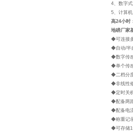
4
、数字式
5
、计算机
高
24小时：1
地磅厂家
◆
可连接
◆
自动
/
半
◆
数字传
◆
单个传
◆
二档分
◆
非线性
◆
定时关
◆
配备两
◆
配备电
◆
称重记
◆
可存储
1