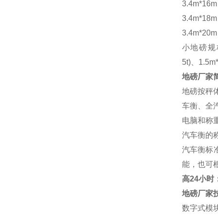
3.4m*16
3.4m*18
3.4m*20
小地磅规
5t)、1.5m
地磅厂家
地磅按秤
车衡、全
电脑和称
汽车衡的
汽车衡标
能，也可
高
24小时：1
地磅厂家
数字式模