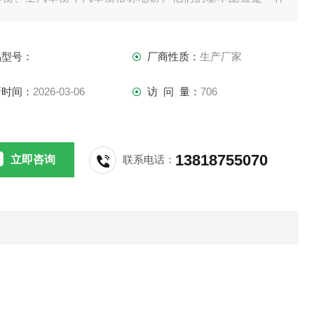
。都需要传感器、接线盒、打印机、称重仪表，现如今的汽车
可配上电脑和称重软件。
品型号：
厂商性质：
生产厂家
新时间：
2026-03-06
访 问 量：
706
13818755070
立即咨询
联系电话：