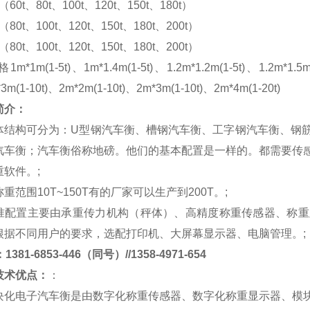
m（60t、80t、100t、120t、150t、180t）
m（80t、100t、120t、150t、180t、200t）
m（80t、100t、120t、150t、180t、200t）
格
1m*1m(1-5t)、1m*1.4m(1-5t)、1.2m*1.2m(1-5t)、1.2m*1.5m
*3m(1-10t)、2m*2m(1-10t)、2m*3m(1-10t)、2m*4m(1-20t)
简介：
体结构可分为：
U
型钢汽车衡、槽钢汽车衡、工字钢汽车衡、钢
汽车衡；汽车衡俗称地磅。他们的基本配置是一样的。都需要传
重软件。
;
称重范围
10T~150T
有的厂家可以生产到
200T
。
;
准配置主要由承重传力机构（秤体）、高精度称重传感器、称重
根据不同用户的要求，选配打印机、大屏幕显示器、电脑管理。
;
381-6853-446（同号）//1358-4971-654
技术优点：
：
块化电子汽车衡是由数字化称重传感器、数字化称重显示器、模