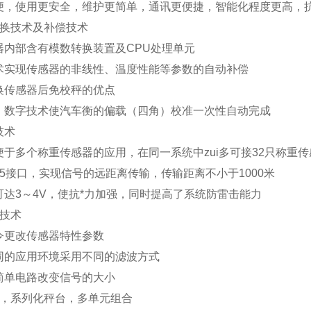
便，使用更安全，维护更简单，通讯更便捷，智能化程度更高，抗
换技术及补偿技术
器内部含有模数转换装置及
CPU
处理单元
术实现传感器的非线性、温度性能等参数的自动补偿
换传感器后免校秤的优点
、数字技术使汽车衡的偏载（四角）校准一次性自动完成
技术
便于多个称重传感器的应用，在同一系统中zui多可接
32
只称重传
5
接口，实现信号的远距离传输，传输距离不小于
1000
米
可达
3
～
4V
，使抗*力加强，同时提高了系统防雷击能力
技术
令更改传感器特性参数
同的应用环境采用不同的滤波方式
简单电路改变信号的大小
，系列化秤台，多单元组合