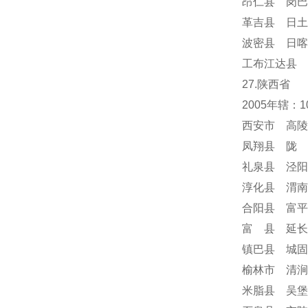
昂仁县 岗巴
革吉县 日土
波密县 日喀
工布江达县 
27.陕西省
2005年辖：
西安市 高陵
凤翔县 陇 
礼泉县 泾阳
淳化县 渭南
合阳县 富平
富 县 延长
镇巴县 城固
榆林市 清涧
米脂县 吴堡