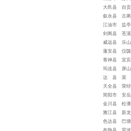
大邑县 自贡
叙永县 古蔺
江油市 盐亭
剑阁县 苍溪
威远县 乐山
蓬安县 仪陇
青神县 宜宾
筠连县 屏山
达 县 渠 
天全县 荥经
简阳市 安岳
金川县 松潘
雅江县 新龙
色达县 巴塘
布拖县 雷波