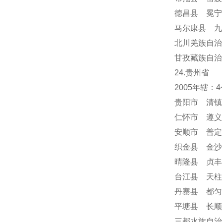
德昌县 冕
马尔康县 九
北川羌族自治
甘孜藏族自治
24
.贵州省
2005年辖
贵阳市 清镇
仁怀市 遵义
安顺市
普定
织金县 金沙
晴隆县 贞丰
台江县 天柱
丹寨县 都匀
平塘县 长顺
三都水族自治