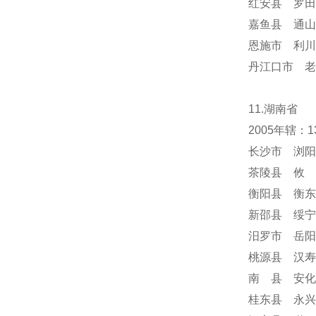
红安县 罗田
嘉鱼县 通山
恩施市 利川
丹江口市 老
11.湖南省
2005年辖
长沙市 浏阳
茶陵县 攸 
衡阳县 衡东
新邵县 绥宁
汨罗市 岳阳
桃源县 汉寿
南 县 安化
桂东县 永兴