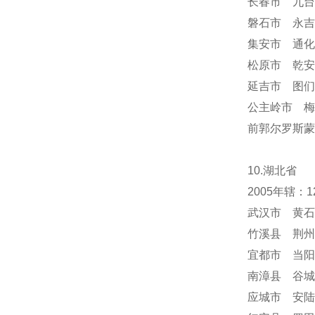
长春市 九台
磐石市 永吉
集安市 通化
松原市 乾安
延吉市 图们
公主岭市 梅
前郭尔罗斯蒙
10.湖北省
2005年辖
武汉市 黄石
竹溪县 荆州
宜都市 当阳
南漳县 谷城
应城市 安陆