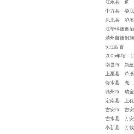
江永县 道 
中方县 娄底
凤凰县 泸溪
江华瑶族自治
靖州苗族侗族
5.江西省
2005年辖：
南昌市 新建
上栗县 芦溪
修水县 湖口
赣州市 瑞金
定南县 上犹
吉安市 吉安
吉水县 万安
奉新县 万载