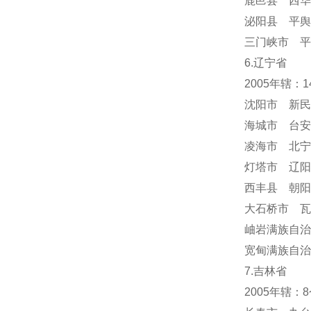
鹿邑县 西华
泌阳县 平舆
三门峡市 平
6.辽宁省
2005年辖：
沈阳市 新民
海城市 台安
凌海市 北宁
灯塔市 辽阳
西丰县 朝阳
大石桥市 瓦
岫岩满族自
宽甸满族自治
7.吉林省
2005年辖