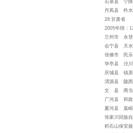
石泉县 宁陕
丹凤县 柞水
28.甘肃省
2005年辖
兰州市 永登
会宁县 天水
张掖市 民乐
华亭县 泾川
庆城县 镇原
渭源县 陇西
文 县 两当
广河县 和政
夏河县 嘉峪
张家川回族自
积石山保安族