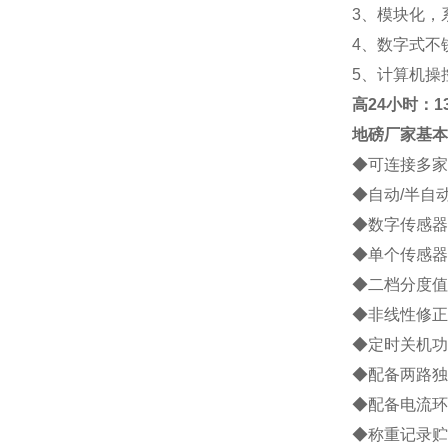
3
、模块化，
4
、数字式不
5
、计算机操
高
24小时：138
地磅厂家
基本
◆
可连接多家
◆
自动
/
半自
◆
数字传感器
◆
单个传感器
◆
二档分度值
◆
非线性修正
◆
定时关机功
◆
配备两路独
◆
配备电流环
◆
称重记录贮