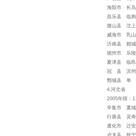
海阳市 长岛
昌乐县 临朐
微山县 汶上
威海市 乳山
沂南县 郯城
德州市 乐陵
夏津县 临邑
冠 县 滨州
鄄城县 单 
4.河北省
2005年辖：
辛集市 藁城
行唐县 灵寿
遵化市 迁安
卢龙县 抚宁