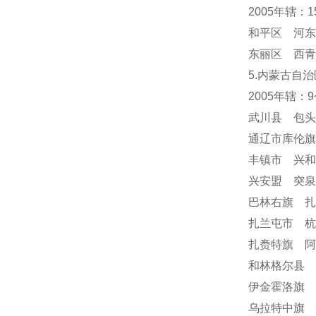
2005年辖：
和平区 河东
东丽区 西青
5.内蒙古自治
2005年辖：
武川县 包
通辽市库伦
丰镇市 兴
兴安盟 突
巴林右旗 
扎兰屯市 
扎赉特旗 阿
和林格尔县 
伊金霍洛旗 
乌拉特中旗 