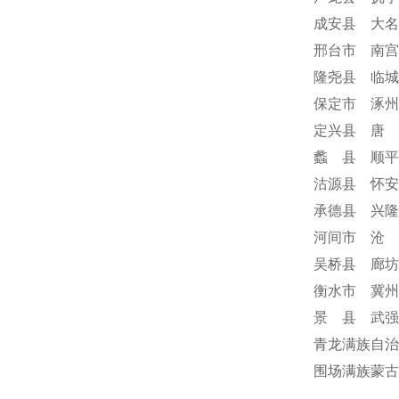
成安县 大名
邢台市 南宫
隆尧县 临城
保定市 涿州
定兴县 唐 
蠡 县 顺平
沽源县 怀安
承德县 兴隆
河间市 沧 
吴桥县 廊坊
衡水市 冀州
景 县 武强
青龙满族自治
围场满族蒙