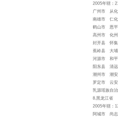
2005年辖：
广州市 从化
南雄市 仁化
鹤山市 恩平
高州市 化州
封开县 怀集
蕉岭县 大埔
河源市 和平
阳东县 清远
潮州市 潮安
罗定市 云安
乳源瑶族自治
8.黑龙江省
2005年辖：
阿城市 尚志