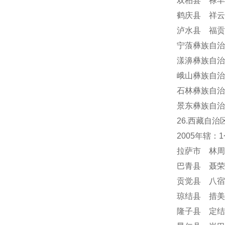
双柏县 禄丰
鹤庆县 祥云
泸水县 福贡
宁蒗彝族自治
漾濞彝族自治
峨山彝族自治
石林彝族自治
景东彝族自治
26.西藏自治
2005年辖
拉萨市 林周
巴青县 聂荣
贡觉县 八宿
琼结县 措美
隆子县 定结