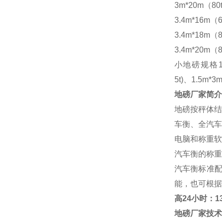
3m*20m（80
3.4m*16m（6
3.4m*18m（8
3.4m*20m（8
小地磅规格
5t)、1.5m*3m
地磅厂家
简介
地磅按秤体结
车衡、全汽车
电脑和称重软
汽车衡的称重
汽车衡标准
能，也可根据
高
24小时：138
地磅厂家
技术