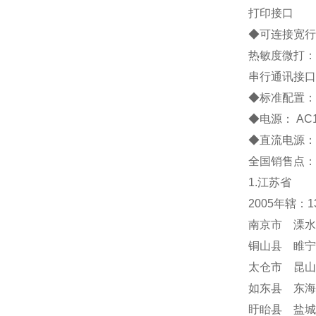
打印接口
◆
可连接宽行
热敏度微打：
串行通讯接口
◆
标准配置
◆
电源：
AC
◆
直流电源：
全国销售点：
1.江苏省
2005年辖：
南京市 溧水
铜山县 睢宁
太仓市 昆山
如东县 东海
盱眙县 盐城