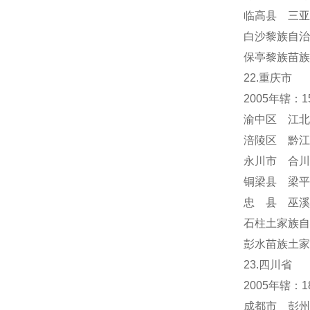
临高县 三亚
白沙黎族自治
保亭黎族苗族
22.重庆市
2005年辖：
渝中区 江北
涪陵区 黔江
永川市 合川
铜梁县 梁平
忠 县 巫溪
石柱土家族自
彭水苗族土家
23.四川省
2005年辖：
成都市 彭州