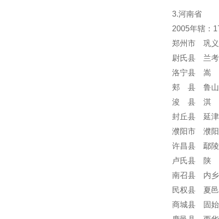
3.河南省
2005年辖：
郑州市 巩义
尉氏县 兰考
洛宁县 嵩 
郏 县 鲁山
浚 县 淇 
封丘县 延津
濮阳市 濮阳
许昌县 鄢陵
卢氏县 陕 
南召县 内乡
民权县 夏邑
商城县 固始