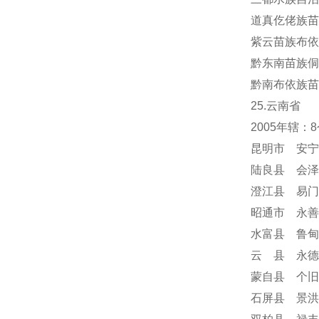
道真仡佬族苗
紫云苗族布依
黔东南苗族侗
黔南布依族苗
25.云南省
2005年辖
昆明市 安宁
陆良县 会泽
澄江县 易门
昭通市 永善
水富县 鲁甸
云 县 永德
蒙自县 个旧
石屏县 景洪