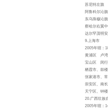
苏尼特左旗 
阿鲁科尔沁旗
东乌珠穆沁旗
察哈尔右翼中
达尔罕茂明安
9.上海市
2005年辖：
黄浦区 卢湾
宝山区 闵行
栖霞市
、
鼓楼
张家港市、常
崇安区、南长
天宁区
、
钟楼
20.广西壮族
2005年辖：