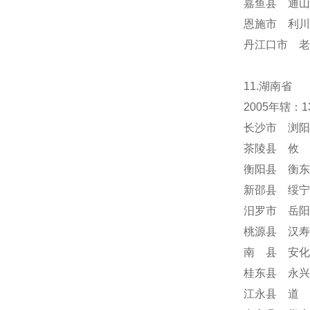
嘉鱼县 通山
恩施市 利川
丹江口市 老
11.湖南省
2005年辖
长沙市 浏阳
茶陵县 攸 
衡阳县 衡东
新邵县 绥宁
汨罗市 岳阳
桃源县 汉寿
南 县 安化
桂东县 永兴
江永县 道 