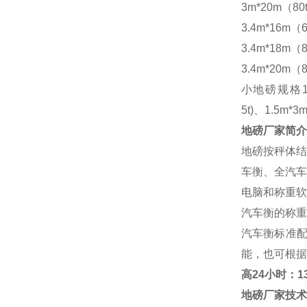
3m*20m（80
3.4m*16m（6
3.4m*18m（8
3.4m*20m（8
小地磅规格
5t)、1.5m*3m
地磅厂家
简介
地磅按秤体结
车衡、全汽车
电脑和称重软
汽车衡的称重
汽车衡标准
能，也可根据
高
24小时：138
地磅厂家
技术