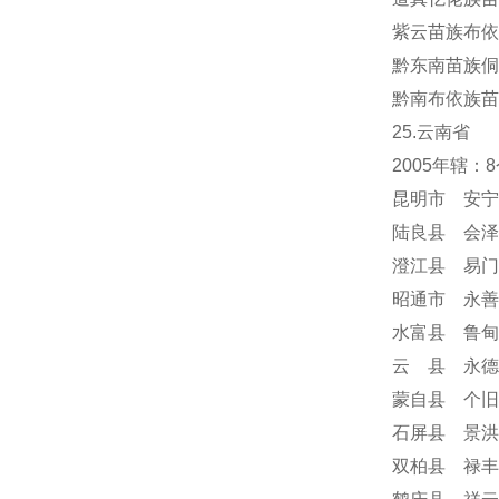
紫云苗族布依
黔东南苗族侗
黔南布依族苗
25.云南省
2005年辖
昆明市 安宁
陆良县 会泽
澄江县 易门
昭通市 永善
水富县 鲁甸
云 县 永德
蒙自县 个旧
石屏县 景洪
双柏县 禄丰