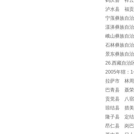
鹤庆县 祥云
泸水县 福贡
宁蒗彝族自治
漾濞彝族自治
峨山彝族自治
石林彝族自治
景东彝族自治
26.西藏自治
2005年辖
拉萨市 林周
巴青县 聂荣
贡觉县 八宿
琼结县 措美
隆子县 定结
昂仁县 岗巴