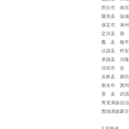
邢台市 南宫
隆尧县 临城
保定市 涿州
定兴县 唐 
蠡 县 顺平
沽源县 怀安
承德县 兴隆
河间市 沧 
吴桥县 廊坊
衡水市 冀州
景 县 武强
青龙满族自治
围场满族蒙
3.河南省