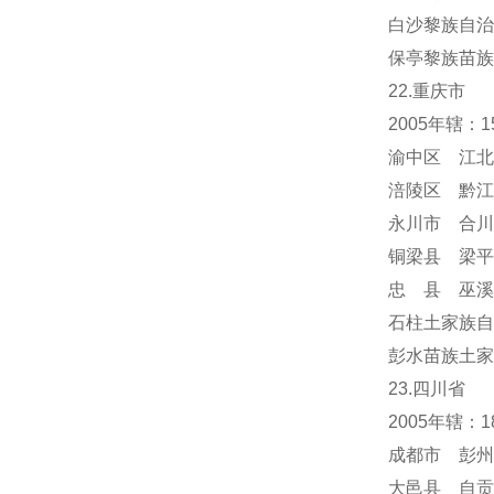
白沙黎族自治
保亭黎族苗族
22.重庆市
2005年辖：
渝中区 江北
涪陵区 黔江
永川市 合川
铜梁县 梁平
忠 县 巫溪
石柱土家族自
彭水苗族土家
23.四川省
2005年辖：
成都市 彭州
大邑县 自贡