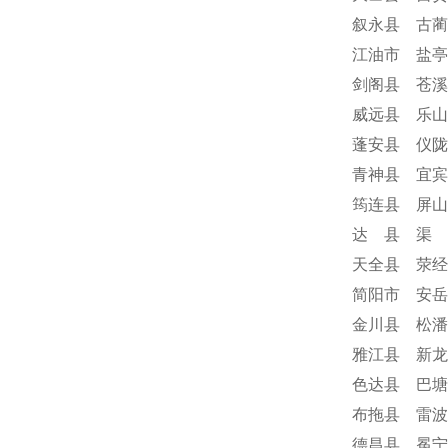
叙永县 古蔺
江油市 盐亭
剑阁县 苍溪
威远县 乐山
蓬安县 仪陇
青神县 宜宾
筠连县 屏山
达 县 渠 
天全县 荥经
简阳市 安岳
金川县 松潘
雅江县 新龙
色达县 巴塘
布拖县 雷波
德昌县 冕