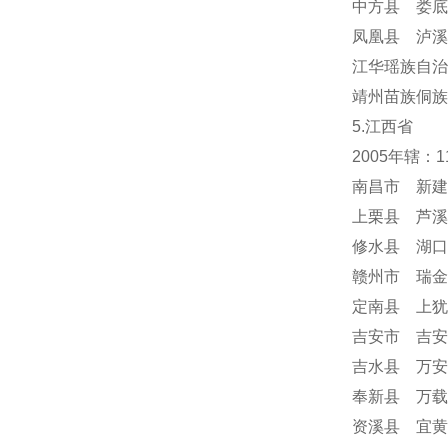
中方县 娄底
凤凰县 泸溪
江华瑶族自治
靖州苗族侗族
5.江西省
2005年辖：
南昌市 新建
上栗县 芦溪
修水县 湖口
赣州市 瑞金
定南县 上犹
吉安市 吉安
吉水县 万安
奉新县 万载
资溪县 宜黄