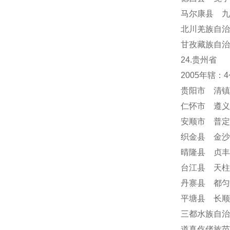
马尔康县 九
北川羌族自治
甘孜藏族自治
24
.贵州省
2005年辖
贵阳市 清镇
仁怀市 遵义
安顺市
普定
织金县 金沙
晴隆县 贞丰
台江县 天柱
丹寨县 都匀
平塘县 长顺
三都水族自治
道真仡佬族苗