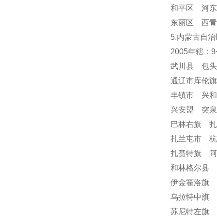
和平区 河东
东丽区 西青
5.内蒙古自治
2005年辖：
武川县 包
通辽市库伦
丰镇市 兴
兴安盟 突
巴林右旗 
扎兰屯市 
扎赉特旗 阿
和林格尔县 
伊金霍洛旗 
乌拉特中旗 
苏尼特左旗 