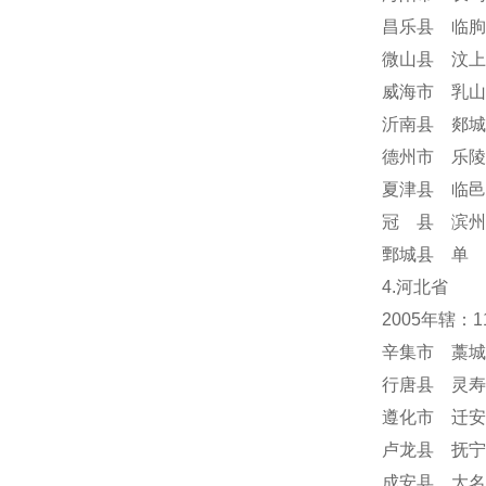
昌乐县 临朐
微山县 汶上
威海市 乳山
沂南县 郯城
德州市 乐陵
夏津县 临邑
冠 县 滨州
鄄城县 单 
4.河北省
2005年辖：
辛集市 藁城
行唐县 灵寿
遵化市 迁安
卢龙县 抚宁
成安县 大名