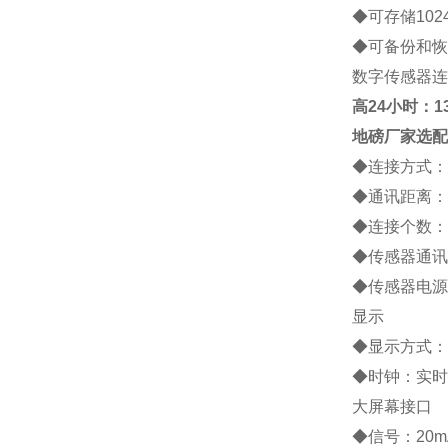
◆
可存储
102
◆
可备份和恢
数字传感器连
高
24小时：138
地磅厂家
选配
◆
连接方式：
◆
通讯距离：
◆
连接个数：
◆
传感器通讯
◆
传感器电源
显示
◆
显示方式：
◆
时钟：实时
大屏幕接口
◆
信号：
20m