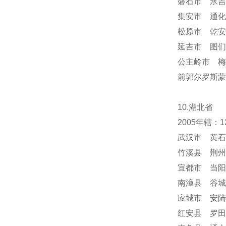
磐石市 永吉
集安市 通化
松原市 乾安
延吉市 图们
公主岭市 梅
前郭尔罗斯蒙
10.湖北省
2005年辖
武汉市 黄石
竹溪县 荆州
宜都市 当阳
南漳县 谷城
应城市 安陆
红安县 罗田