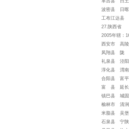
革吉县 日土
波密县 日喀
工布江达县 
27.陕西省
2005年辖：
西安市 高陵
凤翔县 陇 
礼泉县 泾阳
淳化县 渭南
合阳县 富平
富 县 延长
镇巴县 城固
榆林市 清涧
米脂县 吴堡
石泉县 宁陕