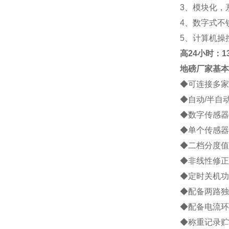
3
、模块化，
4
、数字式不
5
、计算机操
高
24小时：138
地磅厂家
基本
◆
可连接多家
◆
自动
/
半自
◆
数字传感器
◆
单个传感器
◆
二档分度值
◆
非线性修正
◆
定时关机功
◆
配备两路独
◆
配备电流环
◆
称重记录贮