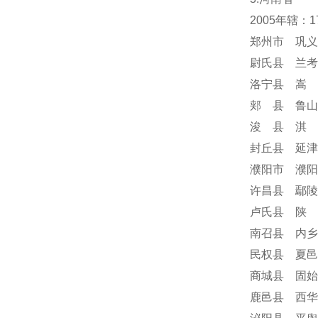
2005年辖：
郑州市 巩义
尉氏县 兰考
洛宁县 嵩 
郏 县 鲁山
浚 县 淇 
封丘县 延津
濮阳市 濮阳
许昌县 鄢陵
卢氏县 陕 
南召县 内乡
民权县 夏邑
商城县 固始
鹿邑县 西华