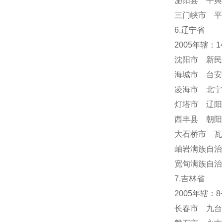
泌阳县 平舆
三门峡市 平
6.辽宁省
2005年辖：
沈阳市 新民
海城市 台安
凌海市 北宁
灯塔市 辽阳
西丰县 朝阳
大石桥市 瓦
岫岩满族自
宽甸满族自治
7.吉林省
2005年辖
长春市 九台