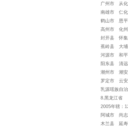
广州市 从化
南雄市 仁化
鹤山市 恩平
高州市 化州
封开县 怀集
蕉岭县 大埔
河源市 和平
阳东县 清远
潮州市 潮安
罗定市 云安
乳源瑶族自治
8.黑龙江省
2005年辖：
阿城市 尚志
木兰县 延寿