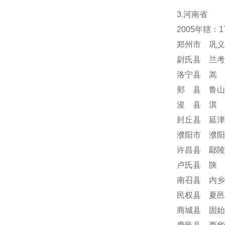
3.河南省
2005年辖：
郑州市 巩义
尉氏县 兰考
洛宁县 嵩 
郏 县 鲁山
浚 县 淇 
封丘县 延津
濮阳市 濮阳
许昌县 鄢陵
卢氏县 陕 
南召县 内乡
民权县 夏邑
商城县 固始