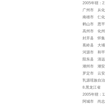
2005年辖：
广州市 从化
南雄市 仁化
鹤山市 恩平
高州市 化州
封开县 怀集
蕉岭县 大埔
河源市 和平
阳东县 清远
潮州市 潮安
罗定市 云安
乳源瑶族自治
8.黑龙江省
2005年辖：
阿城市 尚志