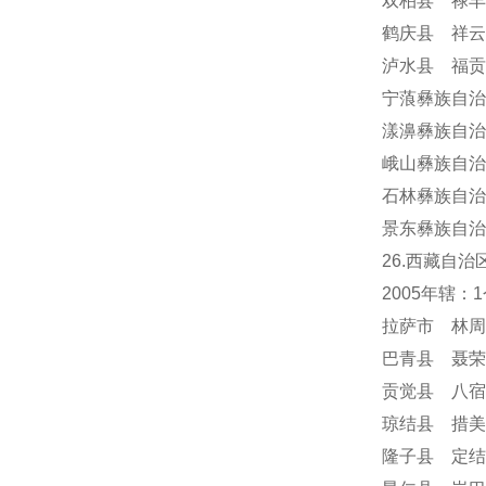
双柏县 禄丰
鹤庆县 祥云
泸水县 福贡
宁蒗彝族自治
漾濞彝族自治
峨山彝族自治
石林彝族自治
景东彝族自治
26.西藏自治
2005年辖
拉萨市 林周
巴青县 聂荣
贡觉县 八宿
琼结县 措美
隆子县 定结