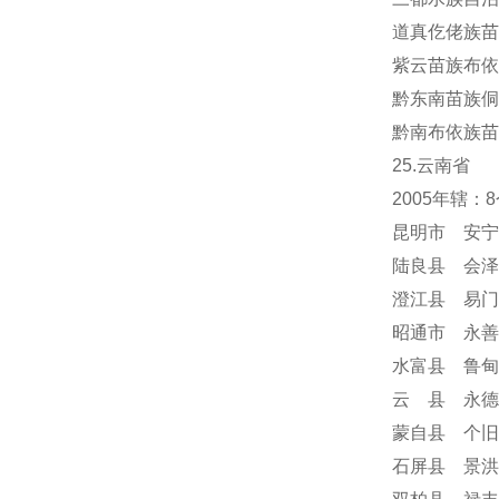
道真仡佬族苗
紫云苗族布依
黔东南苗族侗
黔南布依族苗
25.云南省
2005年辖
昆明市 安宁
陆良县 会泽
澄江县 易门
昭通市 永善
水富县 鲁甸
云 县 永德
蒙自县 个旧
石屏县 景洪