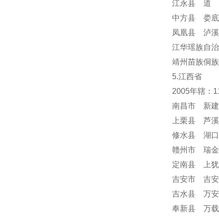
江永县 道 
中方县 娄底
凤凰县 泸溪
江华瑶族自治
靖州苗族侗族
5.江西省
2005年辖：
南昌市 新建
上栗县 芦溪
修水县 湖口
赣州市 瑞金
定南县 上犹
吉安市 吉安
吉水县 万安
奉新县 万载