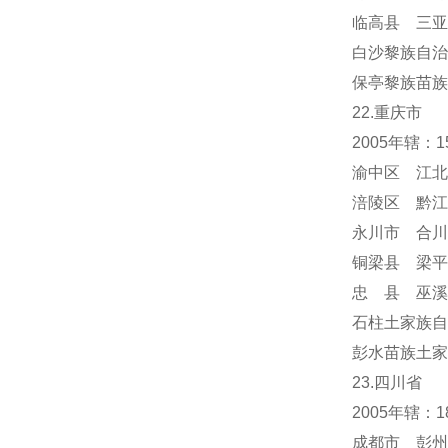
临高县 三亚
白沙黎族自治
保亭黎族苗族
22.重庆市
2005年辖：
渝中区 江北
涪陵区 黔江
永川市 合川
铜梁县 梁平
忠 县 巫溪
石柱土家族自
彭水苗族土家
23.四川省
2005年辖：
成都市 彭州