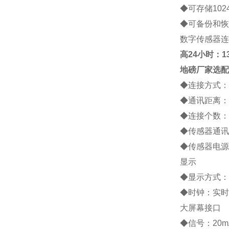
◆
可存储
102
◆
可备份和恢
数字传感器连
高
24小时：138
地磅厂家
选配
◆
连接方式：
◆
通讯距离：
◆
连接个数：
◆
传感器通讯
◆
传感器电源
显示
◆
显示方式：
◆
时钟：实时
大屏幕接口
◆
信号：
20m