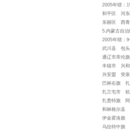
2005年辖：
和平区 河东
东丽区 西青
5.内蒙古自治
2005年辖：
武川县 包
通辽市库伦
丰镇市 兴
兴安盟 突
巴林右旗 
扎兰屯市 
扎赉特旗 阿
和林格尔县 
伊金霍洛旗 
乌拉特中旗 