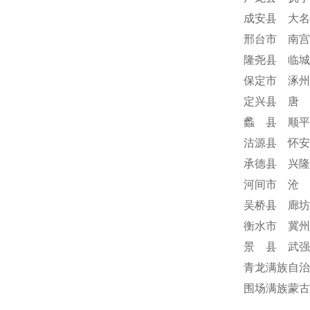
成安县 大名
邢台市 南宫
隆尧县 临城
保定市 涿州
定兴县 唐 
蠡 县 顺平
沽源县 怀安
承德县 兴隆
河间市 沧 
吴桥县 廊坊
衡水市 冀州
景 县 武强
青龙满族自治
围场满族蒙