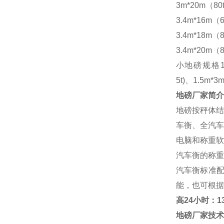
3m*20m（80
3.4m*16m（6
3.4m*18m（8
3.4m*20m（8
小地磅规格
5t)、1.5m*3m
地磅厂家
简介
地磅按秤体结
车衡、全汽车
电脑和称重软
汽车衡的称重
汽车衡标准
能，也可根据
高
24小时：138
地磅厂家
技术