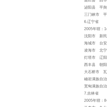
鹿邑县 西华
泌阳县 平舆
三门峡市 平
6.辽宁省
2005年辖：
沈阳市 新民
海城市 台安
凌海市 北宁
灯塔市 辽阳
西丰县 朝阳
大石桥市 瓦
岫岩满族自
宽甸满族自治
7.吉林省
2005年辖