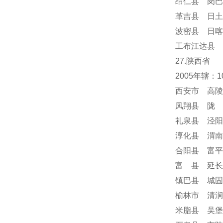
昂仁县 岗巴
革吉县 日土
波密县 日喀
工布江达县 
27.陕西省
2005年辖：
西安市 高陵
凤翔县 陇 
礼泉县 泾阳
淳化县 渭南
合阳县 富平
富 县 延长
镇巴县 城固
榆林市 清涧
米脂县 吴堡