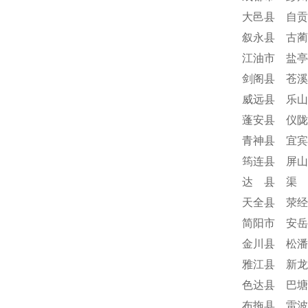
大邑县 自贡
叙永县 古蔺
江油市 盐亭
剑阁县 苍溪
威远县 乐山
蓬安县 仪陇
青神县 宜宾
筠连县 屏山
达 县 渠 
天全县 荥经
简阳市 安岳
金川县 松潘
雅江县 新龙
色达县 巴塘
布拖县 雷波