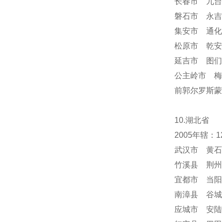
长春市 九台
磐石市 永吉
集安市 通化
松原市 乾安
延吉市 图们
公主岭市 梅
前郭尔罗斯蒙
10.湖北省
2005年辖
武汉市 黄石
竹溪县 荆州
宜都市 当阳
南漳县 谷城
应城市 安陆