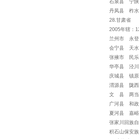
石泉县 宁陕
丹凤县 柞水
28.甘肃省
2005年辖
兰州市 永登
会宁县 天水
张掖市 民乐
华亭县 泾川
庆城县 镇原
渭源县 陇西
文 县 两当
广河县 和政
夏河县 嘉峪
张家川回族自
积石山保安族