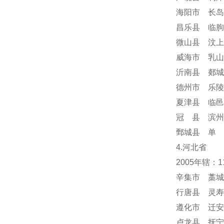
海阳市 长岛
昌乐县 临朐
微山县 汶上
威海市 乳山
沂南县 郯城
德州市 乐陵
夏津县 临邑
冠 县 滨州
鄄城县 单 
4.河北省
2005年辖：
辛集市 藁城
行唐县 灵寿
遵化市 迁安
卢龙县 抚宁