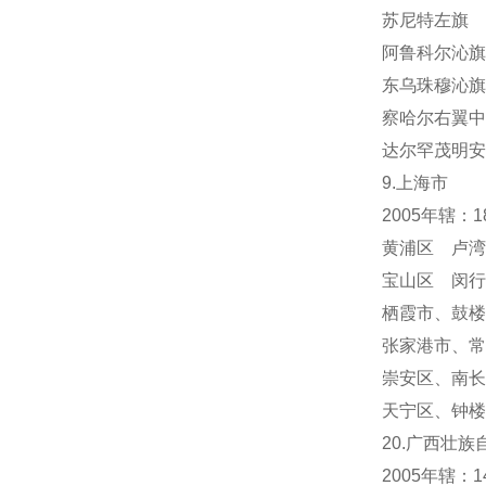
苏尼特左旗 
阿鲁科尔沁旗
东乌珠穆沁旗
察哈尔右翼中
达尔罕茂明安
9.上海市
2005年辖：
黄浦区 卢湾
宝山区 闵行
栖霞市
、
鼓楼
张家港市、常
崇安区、南长
天宁区
、
钟楼
20.广西壮族
2005年辖：