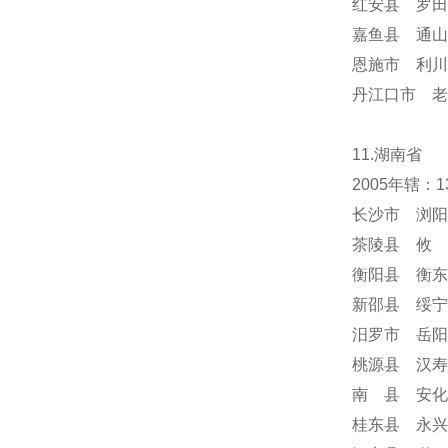
红安县 罗田
嘉鱼县 通山
恩施市 利川
丹江口市 老
11.湖南省
2005年辖
长沙市 浏阳
茶陵县 攸 
衡阳县 衡东
新邵县 绥宁
汨罗市 岳阳
桃源县 汉寿
南 县 安化
桂东县 永兴