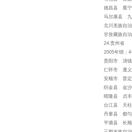
德昌县 冕
马尔康县 九
北川羌族自治
甘孜藏族自治
24
.贵州省
2005年辖
贵阳市 清镇
仁怀市 遵义
安顺市
普定
织金县 金沙
晴隆县 贞丰
台江县 天柱
丹寨县 都匀
平塘县 长顺
三都水族自治