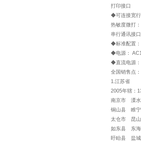
打印接口
◆
可连接宽行
热敏度微打：
串行通讯接口
◆
标准配置
◆
电源：
AC
◆
直流电源：
全国销售点：
1.江苏省
2005年辖：
南京市 溧水
铜山县 睢宁
太仓市 昆山
如东县 东海
盱眙县 盐城