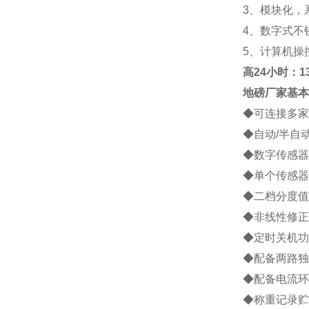
3
、模块化，
4
、数字式不
5
、计算机操
高
24小时：138
地磅厂家
基本
◆
可连接多家
◆
自动
/
半自
◆
数字传感器
◆
单个传感器
◆
二档分度值
◆
非线性修正
◆
定时关机功
◆
配备两路独
◆
配备电流环
◆
称重记录贮