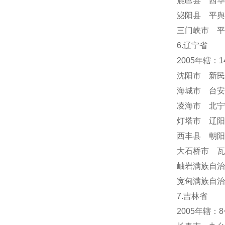
鹿邑县 西华
泌阳县 平舆
三门峡市 平
6.辽宁省
2005年辖：
沈阳市 新民
海城市 台安
凌海市 北宁
灯塔市 辽阳
西丰县 朝阳
大石桥市 瓦
岫岩满族自
宽甸满族自治
7.吉林省
2005年辖