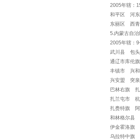
2005年辖：
和平区 河东
东丽区 西青
5.内蒙古自治
2005年辖：
武川县 包
通辽市库伦
丰镇市 兴
兴安盟 突
巴林右旗 
扎兰屯市 
扎赉特旗 阿
和林格尔县 
伊金霍洛旗 
乌拉特中旗 