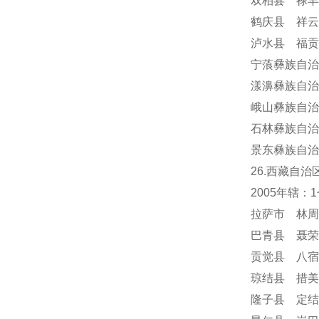
双柏县 禄丰
鹤庆县 祥云
泸水县 福贡
宁蒗彝族自治
漾濞彝族自治
峨山彝族自治
石林彝族自治
景东彝族自治
26.西藏自治
2005年辖
拉萨市 林周
巴青县 聂荣
贡觉县 八宿
琼结县 措美
隆子县 定结