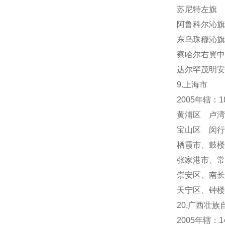
苏尼特左旗 
阿鲁科尔沁旗
东乌珠穆沁旗
察哈尔右翼中
达尔罕茂明安
9.上海市
2005年辖：
黄浦区 卢湾
宝山区 闵行
栖霞市
、
鼓楼
张家港市、常
崇安区、南长
天宁区
、
钟楼
20.广西壮族
2005年辖：