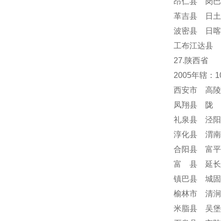
昂仁县 岗巴
革吉县 日土
波密县 日喀
工布江达县 
27.陕西省
2005年辖：
西安市 高陵
凤翔县 陇 
礼泉县 泾阳
淳化县 渭南
合阳县 富平
富 县 延长
镇巴县 城固
榆林市 清涧
米脂县 吴堡