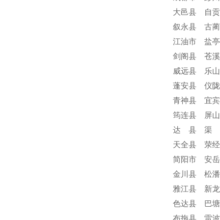
大邑县 自贡
叙永县 古蔺
江油市 盐亭
剑阁县 苍溪
威远县 乐山
蓬安县 仪陇
青神县 宜宾
筠连县 屏山
达 县 渠 
天全县 荥经
简阳市 安岳
金川县 松潘
雅江县 新龙
色达县 巴塘
布拖县 雷波