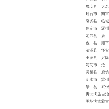
成安县 大名
邢台市 南宫
隆尧县 临城
保定市 涿州
定兴县 唐 
蠡 县 顺平
沽源县 怀安
承德县 兴隆
河间市 沧 
吴桥县 廊坊
衡水市 冀州
景 县 武强
青龙满族自治
围场满族蒙