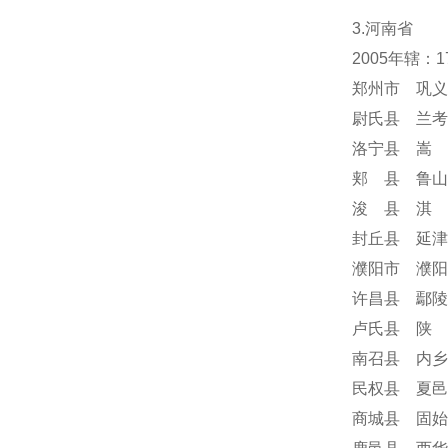
3.河南省
2005年辖：
郑州市 巩义
尉氏县 兰考
洛宁县 嵩 
郏 县 鲁山
浚 县 淇 
封丘县 延津
濮阳市 濮阳
许昌县 鄢陵
卢氏县 陕 
南召县 内乡
民权县 夏邑
商城县 固始