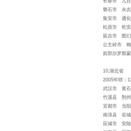
长春市 九台
磐石市 永吉
集安市 通化
松原市 乾安
延吉市 图们
公主岭市 梅
前郭尔罗斯蒙
10.湖北省
2005年辖
武汉市 黄石
竹溪县 荆州
宜都市 当阳
南漳县 谷城
应城市 安陆