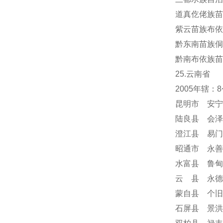
道真仡佬族苗
紫云苗族布依
黔东南苗族侗
黔南布依族苗
25.云南省
2005年辖
昆明市 安宁
陆良县 会泽
澄江县 易门
昭通市 永善
水富县 鲁甸
云 县 永德
蒙自县 个旧
石屏县 景洪