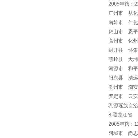
2005年辖：
广州市 从化
南雄市 仁化
鹤山市 恩平
高州市 化州
封开县 怀集
蕉岭县 大埔
河源市 和平
阳东县 清远
潮州市 潮安
罗定市 云安
乳源瑶族自治
8.黑龙江省
2005年辖：
阿城市 尚志