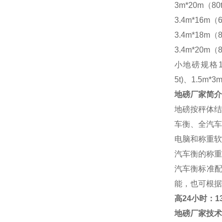
3m*20m（80
3.4m*16m（6
3.4m*18m（8
3.4m*20m（8
小地磅规格
5t)、1.5m*3m
地磅厂家
简介
地磅按秤体结
车衡、全汽车
电脑和称重软
汽车衡的称重
汽车衡标准
能，也可根据
高
24小时：138
地磅厂家
技术