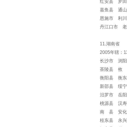
红安县 罗田
嘉鱼县 通山
恩施市 利川
丹江口市 老
11.湖南省
2005年辖
长沙市 浏阳
茶陵县 攸 
衡阳县 衡东
新邵县 绥宁
汨罗市 岳阳
桃源县 汉寿
南 县 安化
桂东县 永兴