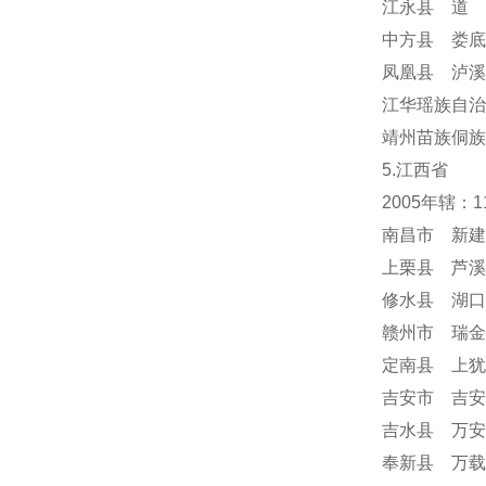
江永县 道 
中方县 娄底
凤凰县 泸溪
江华瑶族自治
靖州苗族侗族
5.江西省
2005年辖：
南昌市 新建
上栗县 芦溪
修水县 湖口
赣州市 瑞金
定南县 上犹
吉安市 吉安
吉水县 万安
奉新县 万载