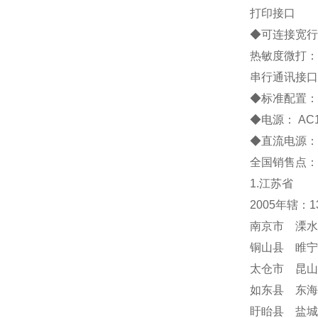
打印接口
◆
可连接宽行
热敏度微打：
串行通讯接口
◆
标准配置
◆
电源：
AC
◆
直流电源：
全国销售点：
1.江苏省
2005年辖：
南京市 溧水
铜山县 睢宁
太仓市 昆山
如东县 东海
盱眙县 盐城