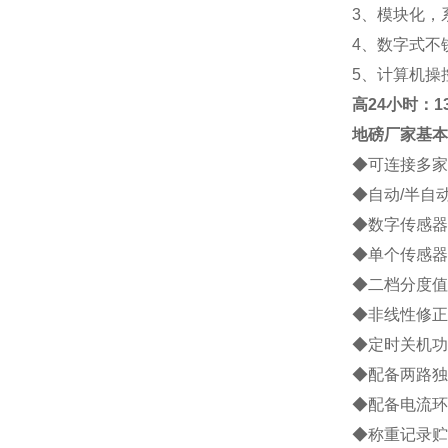
3
、模块化，
4
、数字式不
5
、计算机操
高
24小时：138
地磅厂家
基本
◆
可连接多家
◆
自动
/
半自
◆
数字传感器
◆
单个传感器
◆
二档分度值
◆
非线性修正
◆
定时关机功
◆
配备两路独
◆
配备电流环
◆
称重记录贮