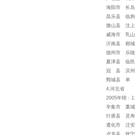
海阳市 长岛
昌乐县 临朐
微山县 汶上
威海市 乳山
沂南县 郯城
德州市 乐陵
夏津县 临邑
冠 县 滨州
鄄城县 单 
4.河北省
2005年辖：
辛集市 藁城
行唐县 灵寿
遵化市 迁安
卢龙县 抚宁