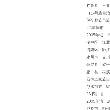
临高县 三亚
白沙黎族自治
保亭黎族苗族
22.重庆市
2005年辖：
渝中区 江北
涪陵区 黔江
永川市 合川
铜梁县 梁平
忠 县 巫溪
石柱土家族自
彭水苗族土家
23.四川省
2005年辖：
成都市 彭州