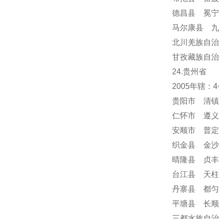
德昌县 冕
马尔康县 九
北川羌族自治
甘孜藏族自治
24
.贵州省
2005年辖
贵阳市 清镇
仁怀市 遵义
安顺市
普定
织金县 金沙
晴隆县 贞丰
台江县 天柱
丹寨县 都匀
平塘县 长顺
三都水族自治