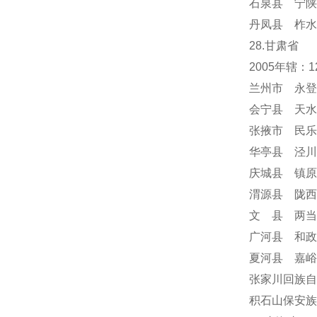
石泉县 宁陕
丹凤县 柞水
28.甘肃省
2005年辖
兰州市 永登
会宁县 天水
张掖市 民乐
华亭县 泾川
庆城县 镇原
渭源县 陇西
文 县 两当
广河县 和政
夏河县 嘉峪
张家川回族自
积石山保安族