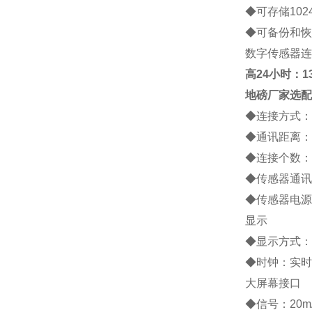
◆
可存储
102
◆
可备份和恢
数字传感器连
高
24小时：138
地磅厂家
选配
◆
连接方式：
◆
通讯距离：
◆
连接个数：
◆
传感器通讯
◆
传感器电源
显示
◆
显示方式：
◆
时钟：实时
大屏幕接口
◆
信号：
20m