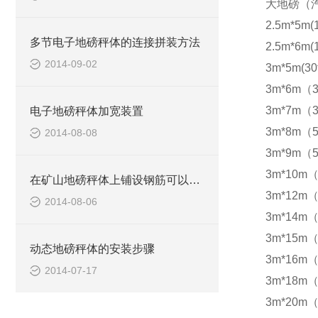
大地磅（
2.5m*5m(
多节电子地磅秤体的连接拼装方法
2.5m*6m(
2014-09-02
3m*5m(30
3m*6m（3
3m*7m（3
电子地磅秤体加宽装置
3m*8m（5
2014-08-08
3m*9m（5
3m*10m（
在矿山地磅秤体上铺设钢筋可以防滑
3m*12m（
2014-08-06
3m*14m（
3m*15m（
动态地磅秤体的安装步骤
3m*16m（
2014-07-17
3m*18m（
3m*20m（