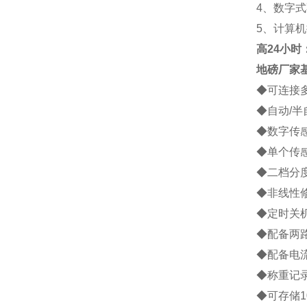
4
、数字式
5
、计算机
高
24小时：1
地磅厂家
◆
可连接
◆
自动
/
半
◆
数字传
◆
单个传
◆
二档分
◆
非线性
◆
定时关
◆
配备两
◆
配备电
◆
称重记
◆
可存储
1