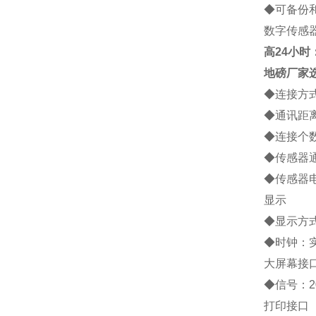
◆
可备份
数字传感
高
24小时：1
地磅厂家
◆
连接方
◆
通讯距
◆
连接个
◆
传感器
◆
传感器
显示
◆
显示方
◆
时钟：
大屏幕接
◆
信号：
2
打印接口