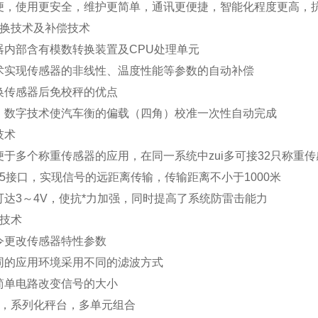
便，使用更安全，维护更简单，通讯更便捷，智能化程度更高，抗
换技术及补偿技术
器内部含有模数转换装置及
CPU
处理单元
术实现传感器的非线性、温度性能等参数的自动补偿
换传感器后免校秤的优点
、数字技术使汽车衡的偏载（四角）校准一次性自动完成
技术
便于多个称重传感器的应用，在同一系统中zui多可接
32
只称重传
5
接口，实现信号的远距离传输，传输距离不小于
1000
米
可达
3
～
4V
，使抗*力加强，同时提高了系统防雷击能力
技术
令更改传感器特性参数
同的应用环境采用不同的滤波方式
简单电路改变信号的大小
，系列化秤台，多单元组合