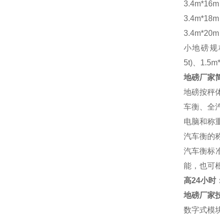
3.4m*16
3.4m*18
3.4m*20
小地磅规
5t)、1.5m
地磅厂家
地磅按秤
车衡、全
电脑和称
汽车衡的
汽车衡标
能，也可
高
24小时：1
地磅厂家
数字式模