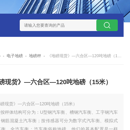
钱？
SCS-18米120吨玉环装一台16米100吨地磅多少钱？
SC
心
-
电子地磅
-
地磅秤
-
《地磅现货》—六合区—120吨地磅（15米）
磅现货》—六合区—120吨地磅（15米）
磅现货》—六合区—120吨地磅（15米）
磅按秤体结构可分为：U型钢汽车衡、槽钢汽车衡、工字钢汽车
、钢筋混凝土汽车衡；按传感器可分为数字式汽车衡、模拟式
车衡、全汽车衡；汽车衡俗称地磅。他们的基本配置是一样