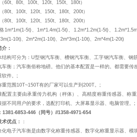
m（60t、80t、100t、120t、150t、180t）
m（80t、100t、120t、150t、180t、200t）
m（80t、100t、120t、150t、180t、200t）
格
1m*1m(1-5t)、1m*1.4m(1-5t)、1.2m*1.2m(1-5t)、1.2m*1.5m
*3m(1-10t)、2m*2m(1-10t)、2m*3m(1-10t)、2m*4m(1-20t)
简介：
体结构可分为：
U
型钢汽车衡、槽钢汽车衡、工字钢汽车衡、钢
汽车衡；汽车衡俗称地磅。他们的基本配置是一样的。都需要传
重软件。
;
称重范围
10T~150T
有的厂家可以生产到
200T
。
;
准配置主要由承重传力机构（秤体）、高精度称重传感器、称重
根据不同用户的要求，选配打印机、大屏幕显示器、电脑管理。
;
381-6853-446（同号）//1358-4971-654
技术优点：
：
块化电子汽车衡是由数字化称重传感器、数字化称重显示器、模