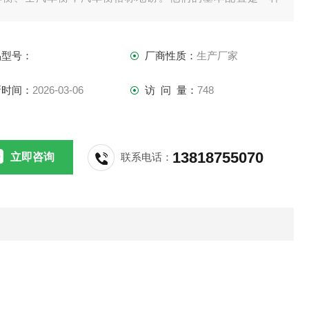
。都需要传感器、接线盒、打印机、称重仪表，现如今的汽车
可配上电脑和称重软件。
品型号：
厂商性质：
生产厂家
新时间：
2026-03-06
访 问 量：
748
13818755070
立即咨询
联系电话：