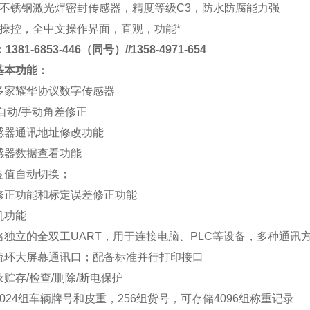
不锈钢激光焊密封传感器，精度等级
C3
，防水防腐能力强
操控，全中文操作界面，直观，功能*
381-6853-446（同号）//1358-4971-654
基本功能
：
多家耀华协议数字传感器
自动
/
手动角差修正
感器通讯地址修改功能
感器数据查看功能
度值自动切换；
修正功能和标定误差修正功能
机功能
路独立的全双工
UART
，用于连接电脑、
PLC
等设备，多种通讯
流环大屏幕通讯口；配备标准并行打印接口
录贮存
/
检查
/
删除
/
断电保护
024
组车辆牌号和皮重，
256
组货号，可存储
4096
组称重记录