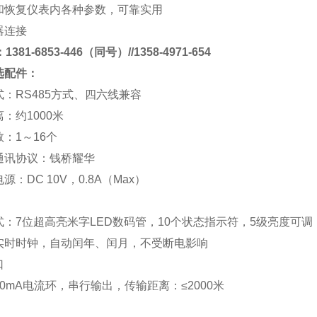
和恢复仪表内各种参数，可靠实用
器连接
381-6853-446（同号）//1358-4971-654
选配件：
式：
RS485
方式、四六线兼容
离：约
1000
米
数：
1
～
16
个
通讯协议：
钱桥
耀华
电源：
DC 10V
，
0.8A
（
Max
）
式：
7
位超高亮米字
LED
数码管，
10
个状态指示符，
5
级亮度可调
实时时钟，自动闰年、闰月，不受断电影响
口
0mA
电流环，串行输出，传输距离：
≤2000
米