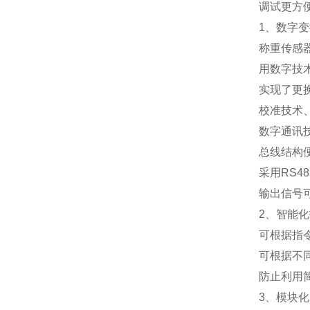
调试更方
1
、数字变
称重传感
用数字技
实现了更
校准技术
数字通讯
总线结构
采用
RS48
输出信号
2
、智能化
可根据指
可根据不
防止利用
3
、模块化