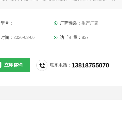
。都需要传感器、接线盒、打印机、称重仪表，现如今的汽车
可配上电脑和称重软件。
品型号：
厂商性质：
生产厂家
新时间：
2026-03-06
访 问 量：
837
13818755070
立即咨询
联系电话：