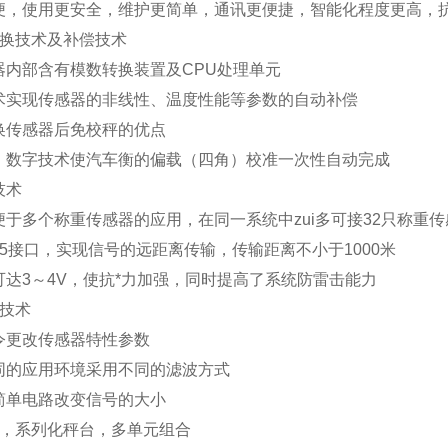
便，使用更安全，维护更简单，通讯更便捷，智能化程度更高，抗
换技术及补偿技术
器内部含有模数转换装置及
CPU
处理单元
术实现传感器的非线性、温度性能等参数的自动补偿
换传感器后免校秤的优点
、数字技术使汽车衡的偏载（四角）校准一次性自动完成
技术
便于多个称重传感器的应用，在同一系统中zui多可接
32
只称重传
5
接口，实现信号的远距离传输，传输距离不小于
1000
米
可达
3
～
4V
，使抗*力加强，同时提高了系统防雷击能力
技术
令更改传感器特性参数
同的应用环境采用不同的滤波方式
简单电路改变信号的大小
，系列化秤台，多单元组合