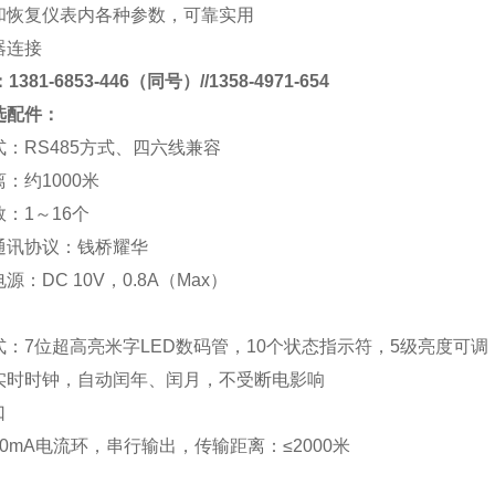
和恢复仪表内各种参数，可靠实用
器连接
381-6853-446（同号）//1358-4971-654
选配件：
式：
RS485
方式、四六线兼容
离：约
1000
米
数：
1
～
16
个
通讯协议：
钱桥
耀华
电源：
DC 10V
，
0.8A
（
Max
）
式：
7
位超高亮米字
LED
数码管，
10
个状态指示符，
5
级亮度可调
实时时钟，自动闰年、闰月，不受断电影响
口
0mA
电流环，串行输出，传输距离：
≤2000
米