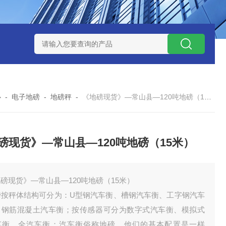
钱？
SCS-18米120吨玉环装一台16米100吨地磅多少钱？
SC
心
-
电子地磅
-
地磅秤
-
《地磅现货》—常山县—120吨地磅（15米）
磅现货》—常山县—120吨地磅（15米）
磅现货》—常山县—120吨地磅（15米）
磅按秤体结构可分为：U型钢汽车衡、槽钢汽车衡、工字钢汽车
、钢筋混凝土汽车衡；按传感器可分为数字式汽车衡、模拟式
车衡、全汽车衡；汽车衡俗称地磅。他们的基本配置是一样