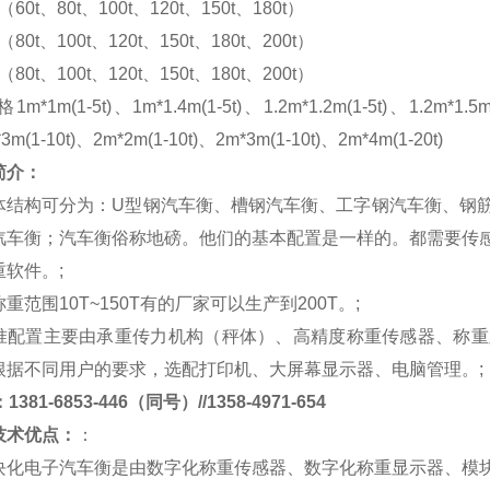
m（60t、80t、100t、120t、150t、180t）
m（80t、100t、120t、150t、180t、200t）
m（80t、100t、120t、150t、180t、200t）
格
1m*1m(1-5t)、1m*1.4m(1-5t)、1.2m*1.2m(1-5t)、1.2m*1.5m
*3m(1-10t)、2m*2m(1-10t)、2m*3m(1-10t)、2m*4m(1-20t)
简介：
体结构可分为：
U
型钢汽车衡、槽钢汽车衡、工字钢汽车衡、钢
汽车衡；汽车衡俗称地磅。他们的基本配置是一样的。都需要传
重软件。
;
称重范围
10T~150T
有的厂家可以生产到
200T
。
;
准配置主要由承重传力机构（秤体）、高精度称重传感器、称重
根据不同用户的要求，选配打印机、大屏幕显示器、电脑管理。
;
381-6853-446（同号）//1358-4971-654
技术优点：
：
块化电子汽车衡是由数字化称重传感器、数字化称重显示器、模