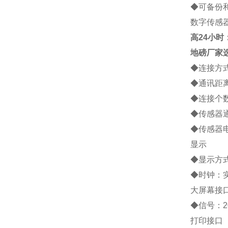
◆
可备份
数字传感
高
24小时：1
地磅厂家
◆
连接方
◆
通讯距
◆
连接个
◆
传感器
◆
传感器
显示
◆
显示方
◆
时钟：
大屏幕接
◆
信号：
2
打印接口