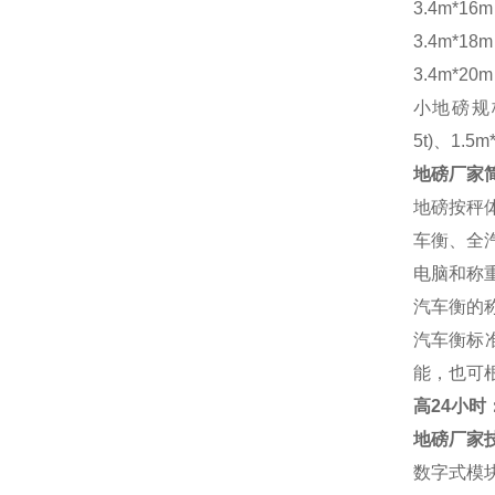
3.4m*16
3.4m*18
3.4m*20
小地磅规
5t)、1.5m
地磅厂家
地磅按秤
车衡、全
电脑和称
汽车衡的
汽车衡标
能，也可
高
24小时：1
地磅厂家
数字式模