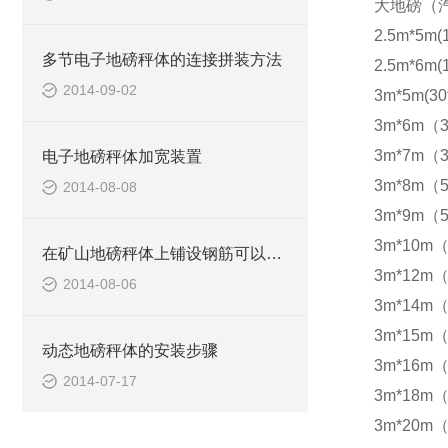
大地磅（
2.5m*5m(
多节电子地磅秤体的连接拼装方法
2.5m*6m(
2014-09-02
3m*5m(30
3m*6m（3
3m*7m（3
电子地磅秤体加宽装置
3m*8m（5
2014-08-08
3m*9m（5
3m*10m（
在矿山地磅秤体上铺设钢筋可以防滑
3m*12m（
2014-08-06
3m*14m（
3m*15m（
动态地磅秤体的安装步骤
3m*16m（
2014-07-17
3m*18m（
3m*20m（