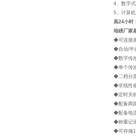
4
、数字式
5
、计算机
高
24小时：1
地磅厂家
◆
可连接
◆
自动
/
半
◆
数字传
◆
单个传
◆
二档分
◆
非线性
◆
定时关
◆
配备两
◆
配备电
◆
称重记
◆
可存储
1