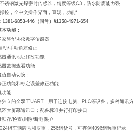
不锈钢激光焊密封传感器，精度等级
C3
，防水防腐能力强
操控，全中文操作界面，直观，功能*
381-6853-446（同号）//1358-4971-654
基本功能
：
多家耀华协议数字传感器
自动
/
手动角差修正
感器通讯地址修改功能
感器数据查看功能
度值自动切换；
修正功能和标定误差修正功能
机功能
路独立的全双工
UART
，用于连接电脑、
PLC
等设备，多种通讯
流环大屏幕通讯口；配备标准并行打印接口
录贮存
/
检查
/
删除
/
断电保护
024
组车辆牌号和皮重，
256
组货号，可存储
4096
组称重记录