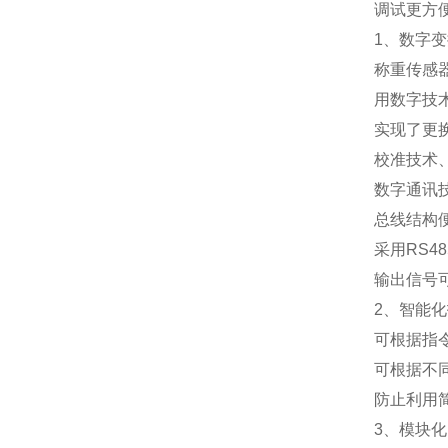
调试更方
1
、数字变
称重传感
用数字技
实现了更
校准技术
数字通讯
总线结构
采用
RS48
输出信号
2
、智能化
可根据指
可根据不
防止利用
3
、模块化