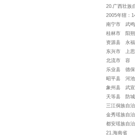
20.广西壮族
2005年辖：
南宁市 武鸣
桂林市 阳朔
资源县 永福
东兴市 上思
北流市 容
乐业县 德保
昭平县 河池
象州县 武宣
天等县 防城
三江侗族自治
金秀瑶族自治
都安瑶族自治
21.海南省