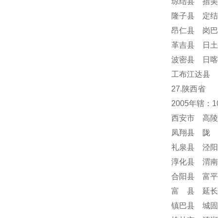
琼结县 措美
隆子县 定结
昂仁县 岗巴
革吉县 日土
波密县 日喀
工布江达县 
27.陕西省
2005年辖：
西安市 高陵
凤翔县 陇 
礼泉县 泾阳
淳化县 渭南
合阳县 富平
富 县 延长
镇巴县 城固