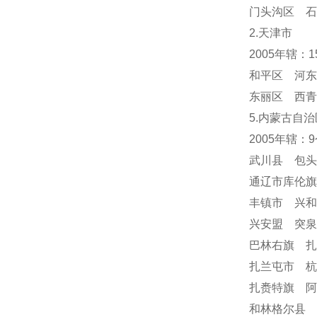
门头沟区 
2.天津市
2005年辖：
和平区 河东
东丽区 西青
5.内蒙古自治
2005年辖：
武川县 包
通辽市库伦
丰镇市 兴
兴安盟 突
巴林右旗 
扎兰屯市 
扎赉特旗 阿
和林格尔县 