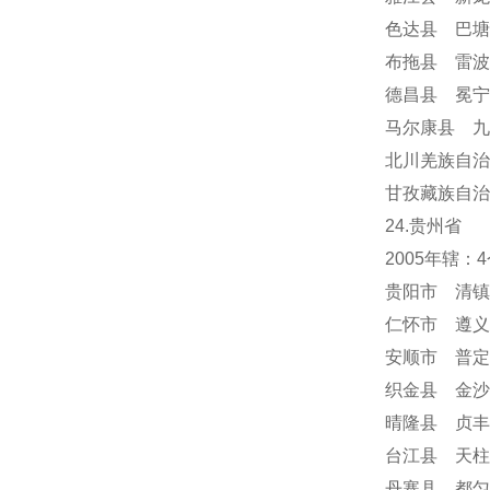
色达县 巴塘
布拖县 雷波
德昌县 冕
马尔康县 九
北川羌族自治
甘孜藏族自治
24
.贵州省
2005年辖
贵阳市 清镇
仁怀市 遵义
安顺市
普定
织金县 金沙
晴隆县 贞丰
台江县 天柱
丹寨县 都匀