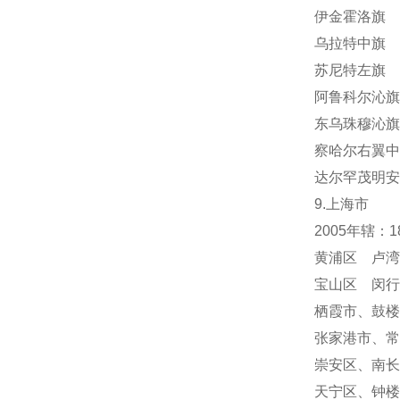
伊金霍洛旗 
乌拉特中旗 
苏尼特左旗 
阿鲁科尔沁旗
东乌珠穆沁旗
察哈尔右翼中
达尔罕茂明安
9.上海市
2005年辖：
黄浦区 卢湾
宝山区 闵行
栖霞市
、
鼓楼
张家港市、常
崇安区、南长
天宁区
、
钟楼