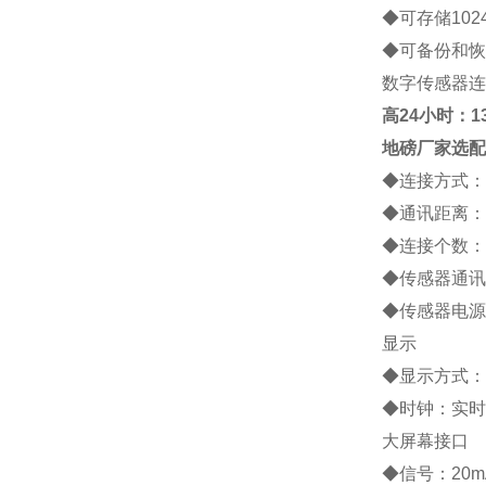
◆
可存储
102
◆
可备份和恢
数字传感器连
高
24小时：138
地磅厂家
选配
◆
连接方式：
◆
通讯距离：
◆
连接个数：
◆
传感器通讯
◆
传感器电源
显示
◆
显示方式：
◆
时钟：实时
大屏幕接口
◆
信号：
20m