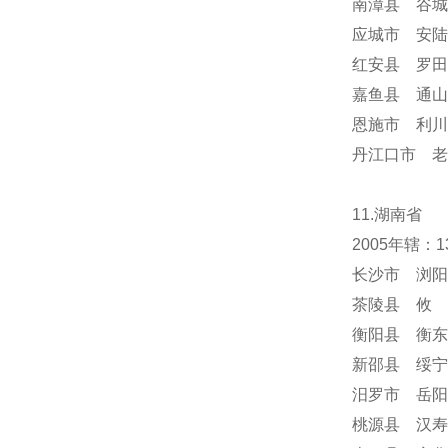
南漳县 谷城
应城市 安陆
红安县 罗田
嘉鱼县 通山
恩施市 利川
丹江口市 老
11.湖南省
2005年辖
长沙市 浏阳
茶陵县 攸 
衡阳县 衡东
新邵县 绥宁
汨罗市 岳阳
桃源县 汉寿