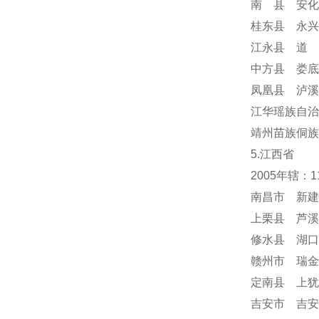
南 县 安化
桂东县 永兴
江永县 道 
中方县 娄底
凤凰县 泸溪
江华瑶族自治
靖州苗族侗族
5.江西省
2005年辖：
南昌市 新建
上栗县 芦溪
修水县 湖口
赣州市 瑞金
定南县 上犹
吉安市 吉安