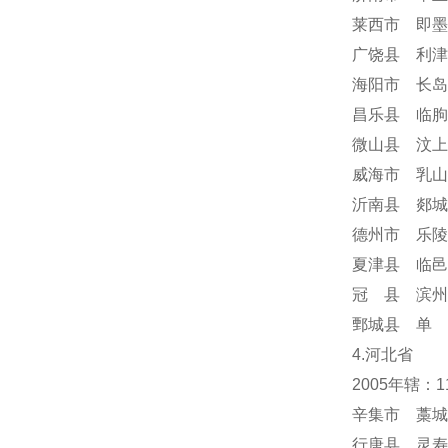
莱西市 即墨
广饶县 利津
海阳市 长岛
昌乐县 临朐
微山县 汶上
威海市 乳山
沂南县 郯城
德州市 乐陵
夏津县 临邑
冠 县 滨州
鄄城县 单 
4.河北省
2005年辖：
辛集市 藁城
行唐县 灵寿