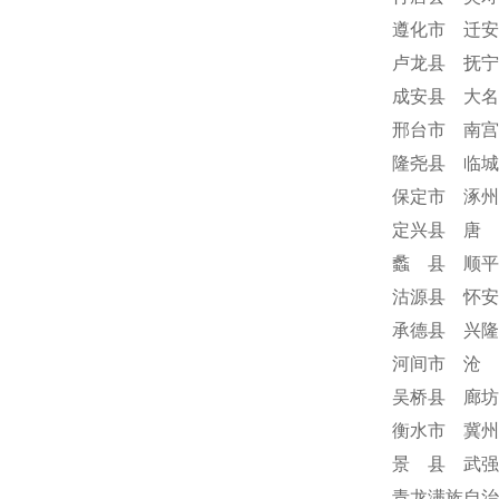
遵化市 迁安
卢龙县 抚宁
成安县 大名
邢台市 南宫
隆尧县 临城
保定市 涿州
定兴县 唐 
蠡 县 顺平
沽源县 怀安
承德县 兴隆
河间市 沧 
吴桥县 廊坊
衡水市 冀州
景 县 武强
青龙满族自治