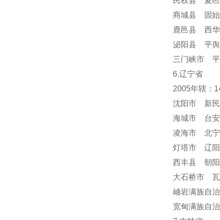
民权县 夏邑
商城县 固始
鹿邑县 西华
泌阳县 平舆
三门峡市 平
6.辽宁省
2005年辖：
沈阳市 新民
海城市 台安
凌海市 北宁
灯塔市 辽阳
西丰县 朝阳
大石桥市 瓦
岫岩满族自
宽甸满族自治