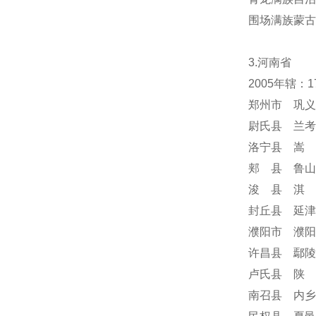
围场满族蒙
3.河南省
2005年辖：
郑州市 巩义
尉氏县 兰考
洛宁县 嵩 
郏 县 鲁山
浚 县 淇 
封丘县 延津
濮阳市 濮阳
许昌县 鄢陵
卢氏县 陕 
南召县 内乡