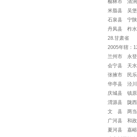
榆林市 清涧
米脂县 吴堡
石泉县 宁陕
丹凤县 柞水
28.甘肃省
2005年辖
兰州市 永登
会宁县 天水
张掖市 民乐
华亭县 泾川
庆城县 镇原
渭源县 陇西
文 县 两当
广河县 和政
夏河县 嘉峪