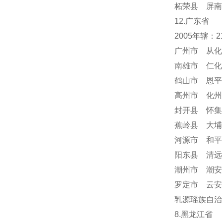
柘荣县 屏南
12.广东省
2005年辖：
广州市 从化
南雄市 仁化
鹤山市 恩平
高州市 化州
封开县 怀集
蕉岭县 大埔
河源市 和平
阳东县 清远
潮州市 潮安
罗定市 云安
乳源瑶族自治
8.黑龙江省