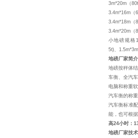
3m*20m（80
3.4m*16m（6
3.4m*18m（8
3.4m*20m（8
小地磅规格
5t)、1.5m*3m
地磅厂家
简介
地磅按秤体结
车衡、全汽车
电脑和称重软
汽车衡的称重
汽车衡标准
能，也可根据
高
24小时：138
地磅厂家
技术