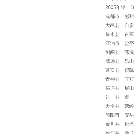
2005年辖：
成都市 彭州
大邑县 自贡
叙永县 古蔺
江油市 盐亭
剑阁县 苍溪
威远县 乐山
蓬安县 仪陇
青神县 宜宾
筠连县 屏山
达 县 渠 
天全县 荥经
简阳市 安岳
金川县 松潘
雅江县 新龙