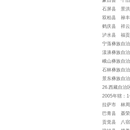
蒙自县 个旧
石屏县 景洪
双柏县 禄丰
鹤庆县 祥云
泸水县 福贡
宁蒗彝族自治
漾濞彝族自治
峨山彝族自治
石林彝族自治
景东彝族自治
26.西藏自治
2005年辖
拉萨市 林周
巴青县 聂荣
贡觉县 八宿