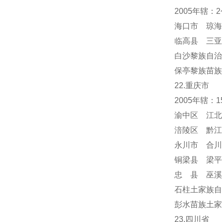
2005年辖
海口市 琼海
临高县 三亚
白沙黎族自治
保亭黎族苗族
22.重庆市
2005年辖：
渝中区 江北
涪陵区 黔江
永川市 合川
铜梁县 梁平
忠 县 巫溪
石柱土家族自
彭水苗族土家
23.四川省