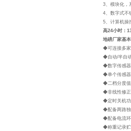
3
、模块化，
4
、数字式不
5
、计算机操
高
24小时：138
地磅厂家
基本
◆
可连接多家
◆
自动
/
半自
◆
数字传感器
◆
单个传感器
◆
二档分度值
◆
非线性修正
◆
定时关机功
◆
配备两路独
◆
配备电流环
◆
称重记录贮