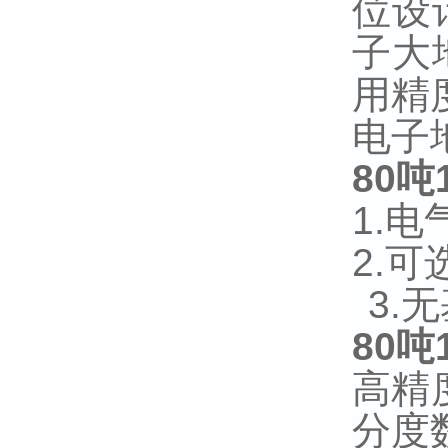
位设
子大
用精
电子
80
吨
1.
电
2.
可
3.
无
80
吨
高精
分度