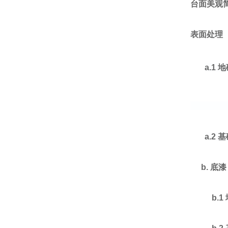
台面美观
表面处理
a.1
地
a.2
基
b.
底漆
b.1