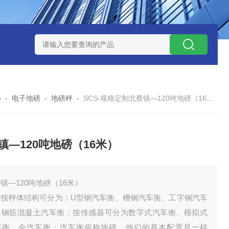
钱？
SCS-18米120吨玉环装一台16米100吨地磅多少钱？
SC
心
-
电子地磅
-
地磅秤
-
SCS-规格定制北蔡镇—120吨地磅（16米）
镇—120吨地磅（16米）
镇—120吨地磅（16米）
磅按秤体结构可分为：U型钢汽车衡、槽钢汽车衡、工字钢汽车
、钢筋混凝土汽车衡；按传感器可分为数字式汽车衡、模拟式
车衡、全汽车衡；汽车衡俗称地磅。他们的基本配置是一样