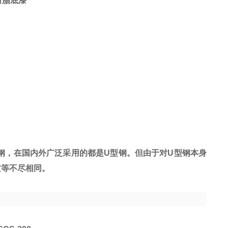
树脂底漆
钢，在国内外广泛采用的都是
U
型钢。但由于对
U
型钢本身
质等不尽相同。