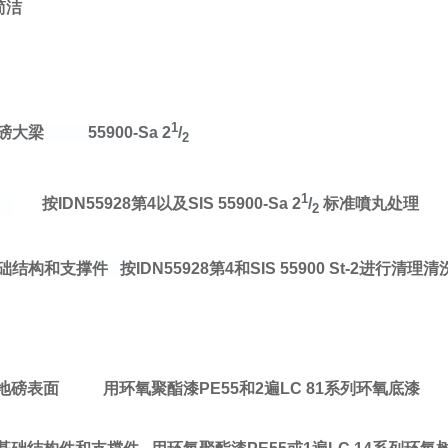
简洁
1
磅大梁
55900-Sa 2
/
2
1
按
IDN55928
第
4
以及
SIS 55900-Sa
2
/
标准噴丸处理
2
础结构和支撑件
按
IDN55928
第
4
和
SIS 55900 St-2
进行清理清
地磅表面
用环氧聚酯漆
PE55
和
2
遍
LC 81
系列环氧底漆