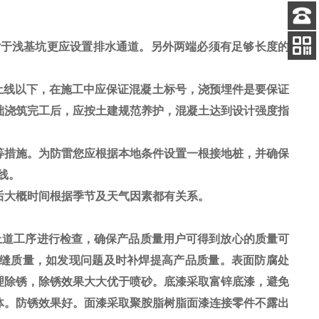
客服
对于浅基坑更应设置排水通道。另外两端必须有足够长度的
电话
扫码
加微信
土线以下，在施工中应保证混凝土标号，浇预埋件是要保证
础浇筑完工后，应按
土建规范养护，混凝土达到设计强度指
等措施。为防雷您应根据本地条件设置一根接地桩，并确保
线。
后大概时间根据季节及天气因素都有关系。
上道工序进行检查，确保产品质量用户可得到放心的质量可
缝质量，如发现问题及时补焊提高产品质量。表面防腐处
理除锈，除锈效果大大优于喷砂。底漆采取富锌底漆，避免
体。防锈效果好。面漆采取聚胺脂树脂面漆连接零件不露出