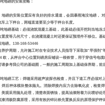
吨地磅的安装攻略：
：
地磅的安装位置应有良好的排水通道，会因暴雨淹没地磅，
汽车上下秤台，两端直道要至少等于秤台长度。
吨地磅
基础：
必须浇筑混凝土基础，
此基础必须开挖到当地冻
位置度等几何尺寸，在浇灌混凝土时还要保证预埋件不移位。基
装地磅。
138-168-53446
短养护周期，允许施工时在专业技术人员指导下采取加
“
早强
剂
"
<4
欧，从秤台中心位置到磅房应铺设一根铁管，用于穿信号电缆
时请参考我公司的基础图，一般的施工周期加上基础保养期，前
吨地磅
工艺：
焊缝采用超声波探伤检查，并且下道工序必须对
。焊后秤体模块整体抛丸。消除焊接内应力去除氧化皮，检查焊
、美观采用抛丸处理，清楚表面锈蚀，提高油漆附着力比喷砂处
底漆消极防腐原理，采用有效的锌比铁先置换反应的原理保护秤