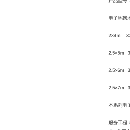
产品型号
S
电子地磅
2
×
4m 3
2.5
×
5m 
2.5
×
6m 
2.5
×
7m 
本系列电
服务工程