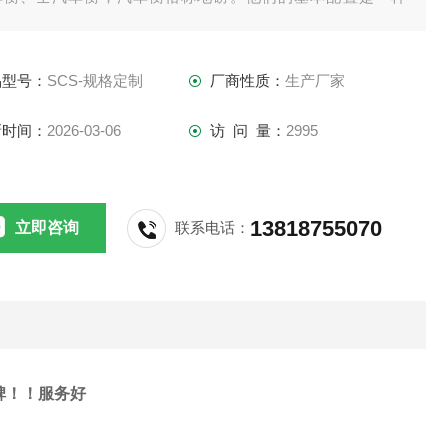
。都需要传感器、接线盒、打印机、称重仪表，现如今的汽车
可配上电脑和称重软件。
品型号：
SCS-规格定制
厂商性质：
生产厂家
新时间：
2026-03-06
访 问 量：
2995
13818755070
立即咨询
联系电话：
碑！！服务好