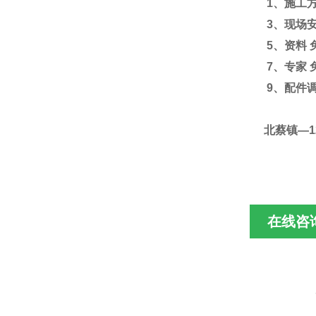
1
、施工
3
、现场
5
、资料
7
、专家
9
、配件
北蔡镇—1
在线咨