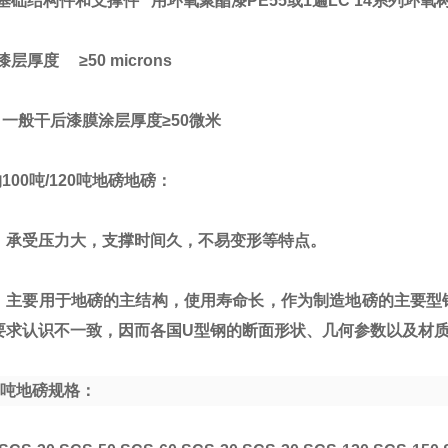
基础结构件和支撑件
用环氧聚酯漆
PE55
或
1
遍
LC 14
系列环氧
漆层厚度
≥50 microns
一般干后漆膜涂层厚度
≥50
微米
构
100
吨
/120
吨地磅
地磅：
：承受压力大，支撑时间久，不易变形等特点。
：主要用于地磅的主结构，使用寿命长，作为制造地磅的主要型
要求认识不一致，因而各国
U
型钢的断面形状、几何参数以及材
吨地磅
规格：