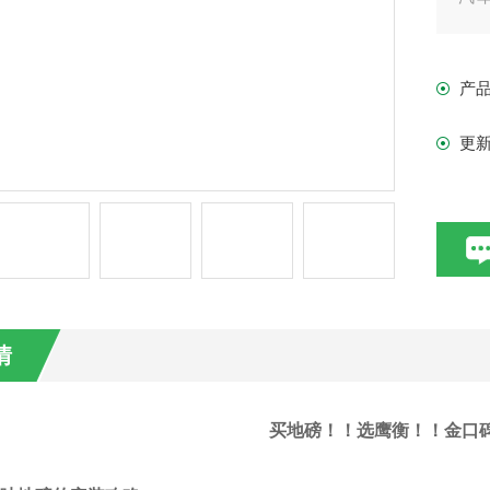
的
衡
产
更
情
买地磅！！选
鹰衡
！！
金
口