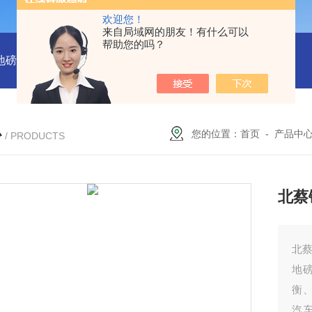
欢迎您！
来自局域网的朋友！有什么可以
帮助您的吗？
吨地磅多少钱？
SCS-18米120吨温岭装一台16米100吨地磅多少
心
您的位置：
首页
-
产品中
/ PRODUCTS
北蔡
北蔡
地
衡
汽