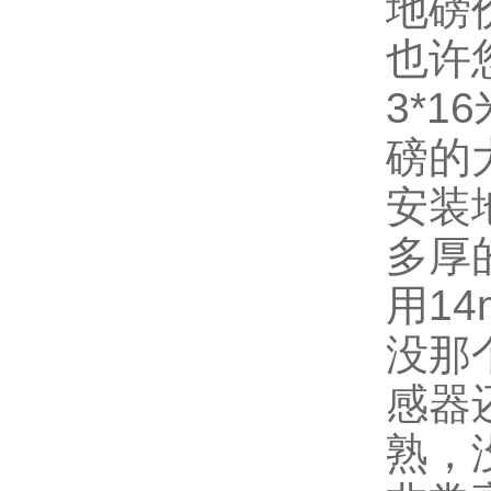
地磅
也许
3*
磅的
安装
多厚
用1
没那
感器
熟，