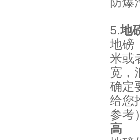
防爆
5.
地
地磅
米或
宽，
确定
给您
参考
高
2