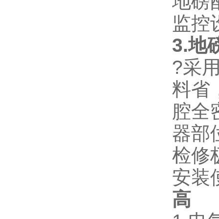
地磅
监控
3.
?采
料省
腔全
器部
检修
安装
高
2