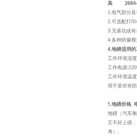
高
2684-4
1.电气部分
2.可选配打
3.无基坑或
4.多种防爆
4.地磅适用
工作环境湿度:
工作电源:220V
工作环境温度:传
用于某些有防
5.
地磅价格_
地磅（汽车衡
又不好上磅，
考）。