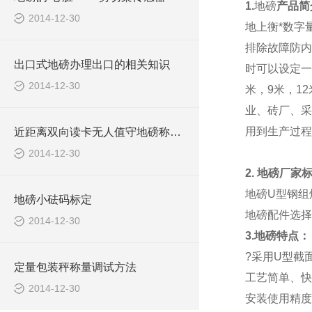
1.
地磅
产品简
2014-12-30
地上衡*数字
排除故障防内
出口式地磅办理出口的相关知识
时可以设定一
2014-12-30
米，9米，1
业、砖厂、采
用到生产过程
近距离双向读卡无人值守地磅称重系统报价清单
2014-12-30
2.
地磅厂家
地磅
U型钢组
地磅小砝码标定
地磅配件选择
2014-12-30
3.地磅特点：
?采用U型截
定量包装秤称量调试方法
工艺简单、快
2014-12-30
安装使用精度