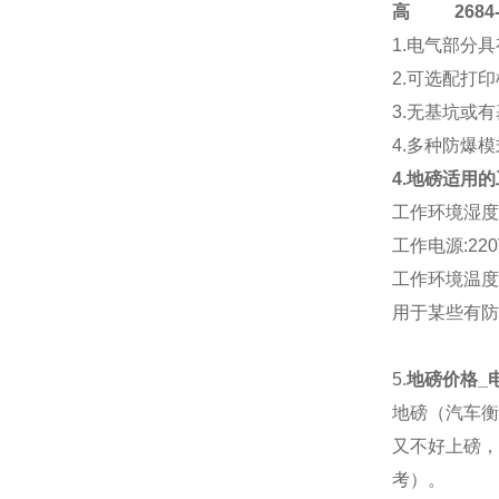
高
2684-4
1.电气部分
2.可选配打
3.无基坑或
4.多种防爆
4.地磅适用
工作环境湿度:
工作电源:220V
工作环境温度:传
用于某些有防
5.
地磅价格_
地磅（汽车衡
又不好上磅，
考）。