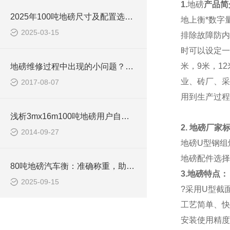
1.
地磅
产品简
2025年100吨地磅尺寸及配置选择标准
地上衡*数字
2025-03-15
排除故障防内
时可以设定一
米，9米，1
地磅维修过程中出现的小问题？100吨地磅维修
业、砖厂、采
2017-08-07
用到生产过程
浅析3mx16m100吨地磅用户自检步骤
2.
地磅厂家
2014-09-27
地磅
U型钢组
地磅配件选择
80吨地磅汽车衡：准确称重，助力物流运输高效发展
3.地磅特点：
2025-09-15
?采用U型截
工艺简单、快
安装使用精度