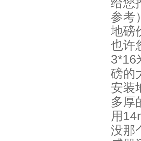
给您
参考
地磅
也许
3*
磅的
安装
多厚
用1
没那