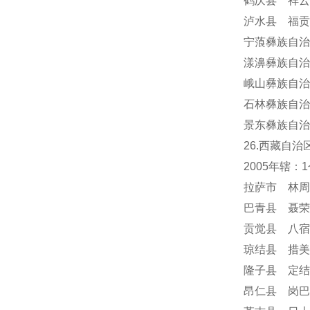
鹤庆县 祥云
泸水县 福贡
宁蒗彝族自治
漾濞彝族自治
峨山彝族自治
石林彝族自治
景东彝族自治
26.西藏自治
2005年辖
拉萨市 林周
巴青县 聂荣
贡觉县 八宿
琼结县 措美
隆子县 定结
昂仁县 岗巴