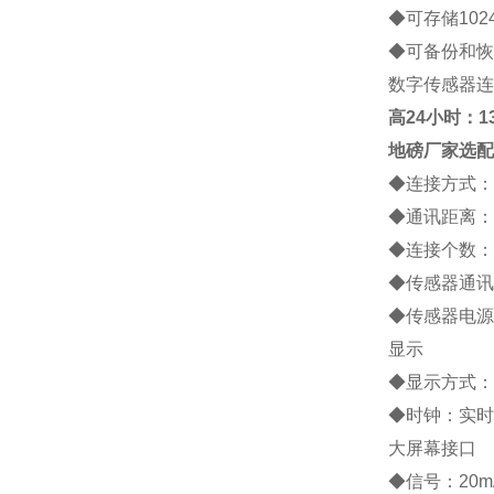
◆
可存储
102
◆
可备份和恢
数字传感器连
高
24小时：138
地磅厂家
选配
◆
连接方式：
◆
通讯距离：
◆
连接个数：
◆
传感器通讯
◆
传感器电源
显示
◆
显示方式：
◆
时钟：实时
大屏幕接口
◆
信号：
20m