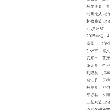
马尔康县 九
北川羌族自治
甘孜藏族自治
24
.贵州省
2005年辖
贵阳市 清镇
仁怀市 遵义
安顺市
普定
织金县 金沙
晴隆县 贞丰
台江县 天柱
丹寨县 都匀
平塘县 长顺
三都水族自治
道真仡佬族苗