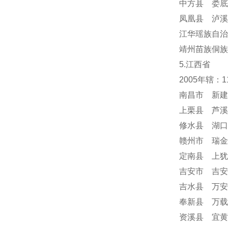
中方县 娄底
凤凰县 泸溪
江华瑶族自治
靖州苗族侗族
5.江西省
2005年辖：
南昌市 新建
上栗县 芦溪
修水县 湖口
赣州市 瑞金
定南县 上犹
吉安市 吉安
吉水县 万安
奉新县 万载
资溪县 宜黄