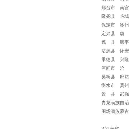
邢台市 南宫
隆尧县 临城
保定市 涿州
定兴县 唐 
蠡 县 顺平
沽源县 怀安
承德县 兴隆
河间市 沧 
吴桥县 廊坊
衡水市 冀州
景 县 武强
青龙满族自治
围场满族蒙
3.河南省