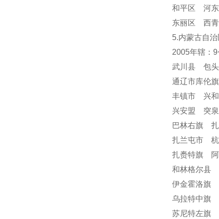
和平区 河东
东丽区 西青
5.内蒙古自治
2005年辖：
武川县 包
通辽市库伦
丰镇市 兴
兴安盟 突
巴林右旗 
扎兰屯市 
扎赉特旗 阿
和林格尔县 
伊金霍洛旗 
乌拉特中旗 
苏尼特左旗 