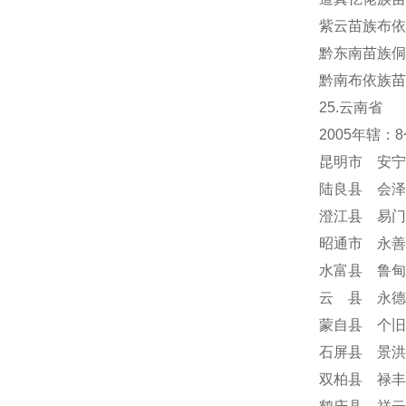
紫云苗族布依
黔东南苗族侗
黔南布依族苗
25.云南省
2005年辖
昆明市 安宁
陆良县 会泽
澄江县 易门
昭通市 永善
水富县 鲁甸
云 县 永德
蒙自县 个旧
石屏县 景洪
双柏县 禄丰