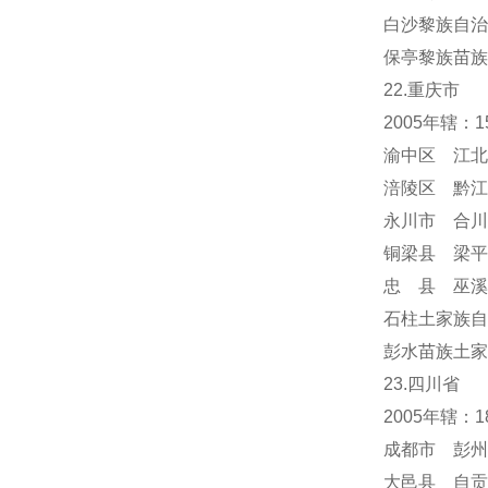
白沙黎族自治
保亭黎族苗族
22.重庆市
2005年辖：
渝中区 江北
涪陵区 黔江
永川市 合川
铜梁县 梁平
忠 县 巫溪
石柱土家族自
彭水苗族土家
23.四川省
2005年辖：
成都市 彭州
大邑县 自贡