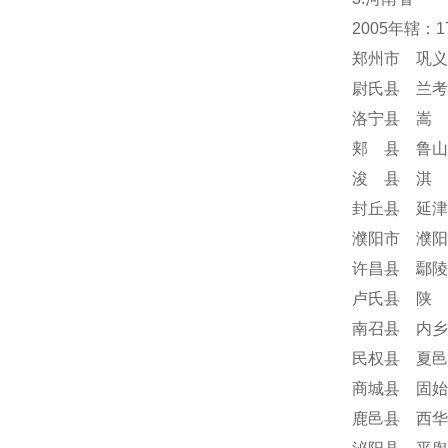
2005年辖：
郑州市 巩义
尉氏县 兰考
洛宁县 嵩 
郏 县 鲁山
浚 县 淇 
封丘县 延津
濮阳市 濮阳
许昌县 鄢陵
卢氏县 陕 
南召县 内乡
民权县 夏邑
商城县 固始
鹿邑县 西华