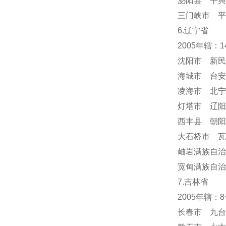
泌阳县 平舆
三门峡市 平
6.辽宁省
2005年辖：
沈阳市 新民
海城市 台安
凌海市 北宁
灯塔市 辽阳
西丰县 朝阳
大石桥市 瓦
岫岩满族自
宽甸满族自治
7.吉林省
2005年辖
长春市 九台