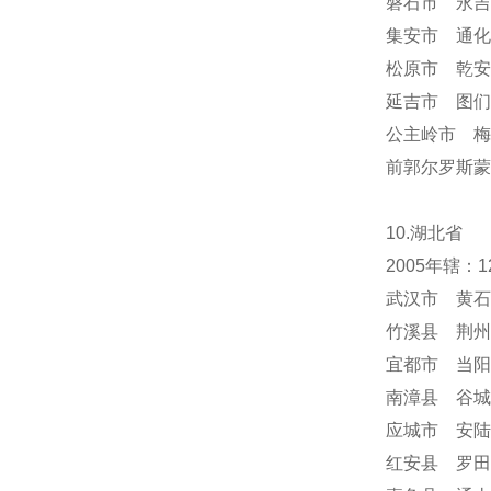
磐石市 永吉
集安市 通化
松原市 乾安
延吉市 图们
公主岭市 梅
前郭尔罗斯蒙
10.湖北省
2005年辖
武汉市 黄石
竹溪县 荆州
宜都市 当阳
南漳县 谷城
应城市 安陆
红安县 罗田