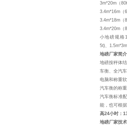
3m*20m（80
3.4m*16m（6
3.4m*18m（8
3.4m*20m（8
小地磅规格
5t)、1.5m*3m
地磅厂家
简介
地磅按秤体结
车衡、全汽车
电脑和称重软
汽车衡的称重
汽车衡标准
能，也可根据
高
24小时：138
地磅厂家
技术