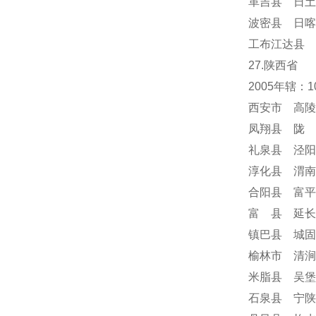
革吉县 日土
波密县 日喀
工布江达县 
27.陕西省
2005年辖：
西安市 高陵
凤翔县 陇 
礼泉县 泾阳
淳化县 渭南
合阳县 富平
富 县 延长
镇巴县 城固
榆林市 清涧
米脂县 吴堡
石泉县 宁陕