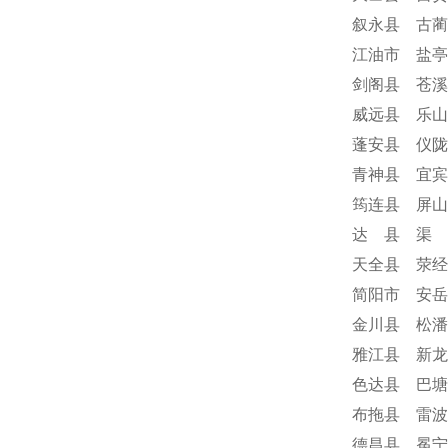
叙永县 古蔺
江油市 盐亭
剑阁县 苍溪
威远县 乐山
蓬安县 仪陇
青神县 宜宾
筠连县 屏山
达 县 渠 
天全县 荥经
简阳市 安岳
金川县 松潘
雅江县 新龙
色达县 巴塘
布拖县 雷波
德昌县 冕