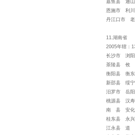
嘉鱼县 通山
恩施市 利川
丹江口市 老
11.湖南省
2005年辖
长沙市 浏阳
茶陵县 攸 
衡阳县 衡东
新邵县 绥宁
汨罗市 岳阳
桃源县 汉寿
南 县 安化
桂东县 永兴
江永县 道 