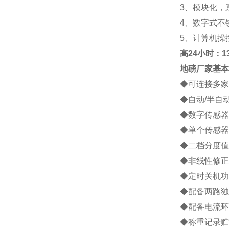
3
、模块化，
4
、数字式不
5
、计算机操
高
24小时：138
地磅厂家
基本
◆
可连接多家
◆
自动
/
半自
◆
数字传感器
◆
单个传感器
◆
二档分度值
◆
非线性修正
◆
定时关机功
◆
配备两路独
◆
配备电流环
◆
称重记录贮