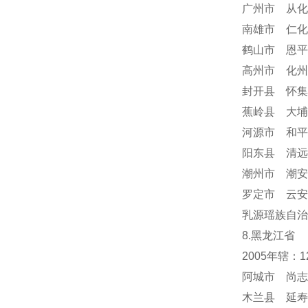
广州市 从化
南雄市 仁化
鹤山市 恩平
高州市 化州
封开县 怀集
蕉岭县 大埔
河源市 和平
阳东县 清远
潮州市 潮安
罗定市 云安
乳源瑶族自治
8.黑龙江省
2005年辖：
阿城市 尚志
木兰县 延寿