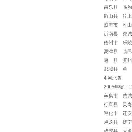
昌乐县 临朐
微山县 汶上
威海市 乳山
沂南县 郯城
德州市 乐陵
夏津县 临邑
冠 县 滨州
鄄城县 单 
4.河北省
2005年辖：
辛集市 藁城
行唐县 灵寿
遵化市 迁安
卢龙县 抚宁
成安县 大名