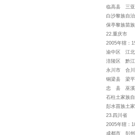
临高县 三亚
白沙黎族自治
保亭黎族苗族
22.重庆市
2005年辖：
渝中区 江北
涪陵区 黔江
永川市 合川
铜梁县 梁平
忠 县 巫溪
石柱土家族自
彭水苗族土家
23.四川省
2005年辖：
成都市 彭州