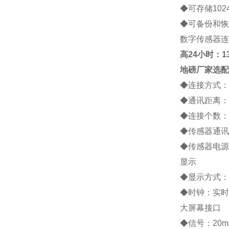
◆
可存储
102
◆
可备份和恢
数字传感器连
高
24小时：138
地磅厂家
选配
◆
连接方式：
◆
通讯距离：
◆
连接个数：
◆
传感器通讯
◆
传感器电源
显示
◆
显示方式：
◆
时钟：实时
大屏幕接口
◆
信号：
20m