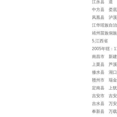
江永县 道 
中方县 娄底
凤凰县 泸溪
江华瑶族自治
靖州苗族侗族
5.江西省
2005年辖：
南昌市 新建
上栗县 芦溪
修水县 湖口
赣州市 瑞金
定南县 上犹
吉安市 吉安
吉水县 万安
奉新县 万载