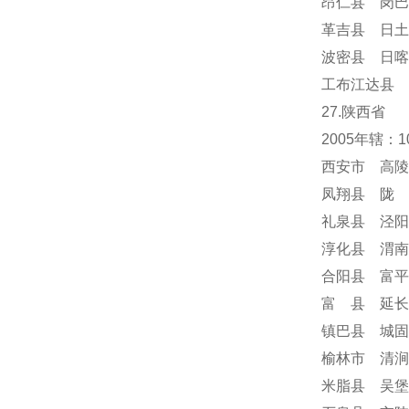
昂仁县 岗巴
革吉县 日土
波密县 日喀
工布江达县 
27.陕西省
2005年辖：
西安市 高陵
凤翔县 陇 
礼泉县 泾阳
淳化县 渭南
合阳县 富平
富 县 延长
镇巴县 城固
榆林市 清涧
米脂县 吴堡