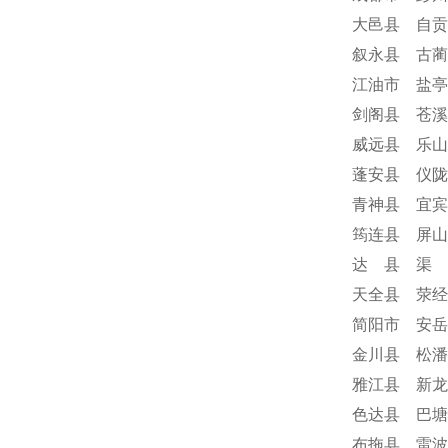
大邑县 自贡
叙永县 古蔺
江油市 盐亭
剑阁县 苍溪
威远县 乐山
蓬安县 仪陇
青神县 宜宾
筠连县 屏山
达 县 渠 
天全县 荥经
简阳市 安岳
金川县 松潘
雅江县 新龙
色达县 巴塘
布拖县 雷波