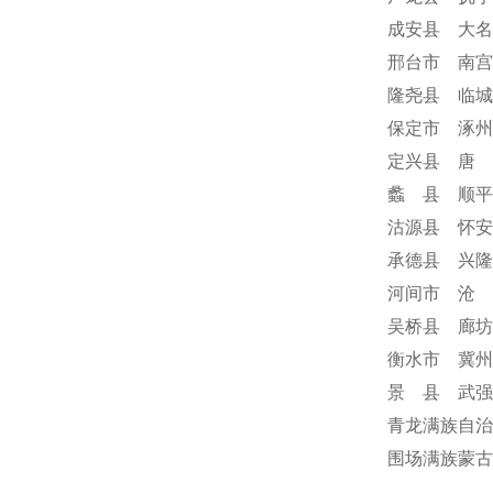
成安县 大名
邢台市 南宫
隆尧县 临城
保定市 涿州
定兴县 唐 
蠡 县 顺平
沽源县 怀安
承德县 兴隆
河间市 沧 
吴桥县 廊坊
衡水市 冀州
景 县 武强
青龙满族自治
围场满族蒙