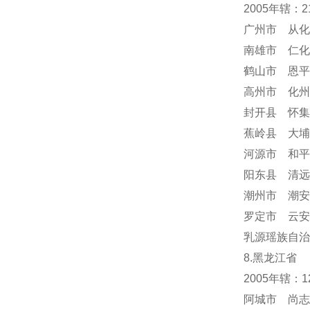
2005年辖：
广州市 从化
南雄市 仁化
鹤山市 恩平
高州市 化州
封开县 怀集
蕉岭县 大埔
河源市 和平
阳东县 清远
潮州市 潮安
罗定市 云安
乳源瑶族自治
8.黑龙江省
2005年辖：
阿城市 尚志