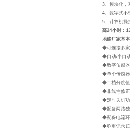
3
、模块化，
4
、数字式不
5
、计算机操
高
24小时：138
地磅厂家
基本
◆
可连接多家
◆
自动
/
半自
◆
数字传感器
◆
单个传感器
◆
二档分度值
◆
非线性修正
◆
定时关机功
◆
配备两路独
◆
配备电流环
◆
称重记录贮