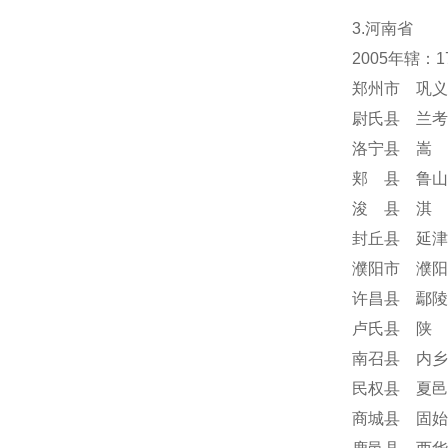
3.河南省
2005年辖：
郑州市 巩义
尉氏县 兰考
洛宁县 嵩 
郏 县 鲁山
浚 县 淇 
封丘县 延津
濮阳市 濮阳
许昌县 鄢陵
卢氏县 陕 
南召县 内乡
民权县 夏邑
商城县 固始