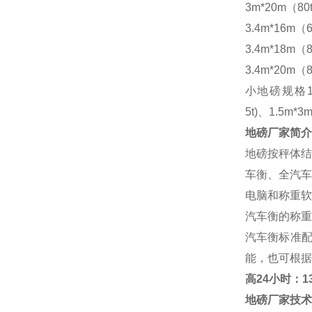
3m*20m（80
3.4m*16m（6
3.4m*18m（8
3.4m*20m（8
小地磅规格
5t)、1.5m*3m
地磅厂家
简介
地磅按秤体结
车衡、全汽车
电脑和称重软
汽车衡的称重
汽车衡标准
能，也可根据
高
24小时：138
地磅厂家
技术