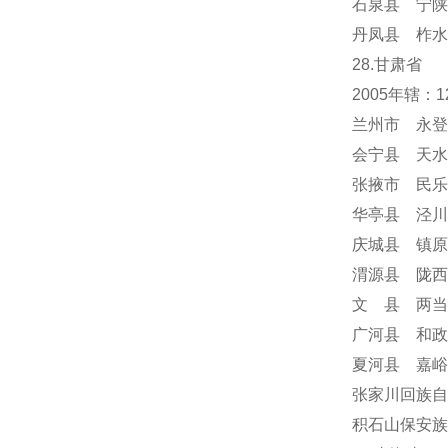
石泉县 宁陕
丹凤县 柞水
28.甘肃省
2005年辖
兰州市 永登
会宁县 天水
张掖市 民乐
华亭县 泾川
庆城县 镇原
渭源县 陇西
文 县 两当
广河县 和政
夏河县 嘉峪
张家川回族自
积石山保安族