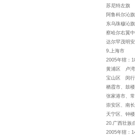
苏尼特左旗 
阿鲁科尔沁旗
东乌珠穆沁旗
察哈尔右翼中
达尔罕茂明安
9.上海市
2005年辖：
黄浦区 卢湾
宝山区 闵行
栖霞市
、
鼓楼
张家港市、常
崇安区、南长
天宁区
、
钟楼
20.广西壮族
2005年辖：