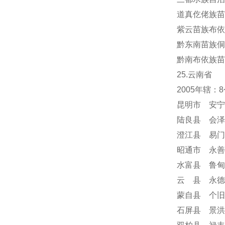
道真仡佬族苗
紫云苗族布依
黔东南苗族侗
黔南布依族苗
25.云南省
2005年辖
昆明市 安宁
陆良县 会泽
澄江县 易门
昭通市 永善
水富县 鲁甸
云 县 永德
蒙自县 个旧
石屏县 景洪