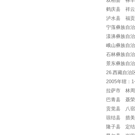
双柏县 禄丰
鹤庆县 祥云
泸水县 福贡
宁蒗彝族自治
漾濞彝族自治
峨山彝族自治
石林彝族自治
景东彝族自治
26.西藏自治
2005年辖
拉萨市 林周
巴青县 聂荣
贡觉县 八宿
琼结县 措美
隆子县 定结