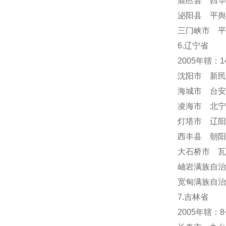
鹿邑县 西华
泌阳县 平舆
三门峡市 平
6.辽宁省
2005年辖：
沈阳市 新民
海城市 台安
凌海市 北宁
灯塔市 辽阳
西丰县 朝阳
大石桥市 瓦
岫岩满族自
宽甸满族自治
7.吉林省
2005年辖