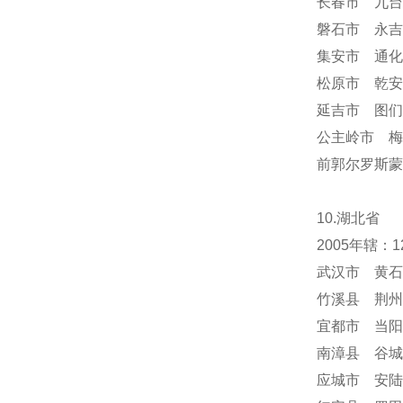
长春市 九台
磐石市 永吉
集安市 通化
松原市 乾安
延吉市 图们
公主岭市 梅
前郭尔罗斯蒙
10.湖北省
2005年辖
武汉市 黄石
竹溪县 荆州
宜都市 当阳
南漳县 谷城
应城市 安陆