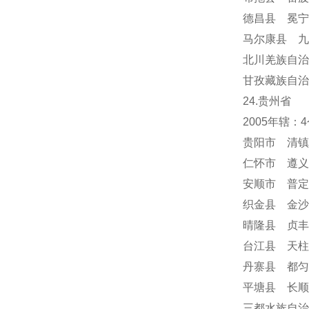
德昌县 冕
马尔康县 九
北川羌族自治
甘孜藏族自治
24
.贵州省
2005年辖
贵阳市 清镇
仁怀市 遵义
安顺市
普定
织金县 金沙
晴隆县 贞丰
台江县 天柱
丹寨县 都匀
平塘县 长顺
三都水族自治