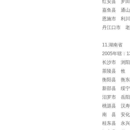
红安县 罗田
嘉鱼县 通山
恩施市 利川
丹江口市 老
11.湖南省
2005年辖
长沙市 浏阳
茶陵县 攸 
衡阳县 衡东
新邵县 绥宁
汨罗市 岳阳
桃源县 汉寿
南 县 安化
桂东县 永兴