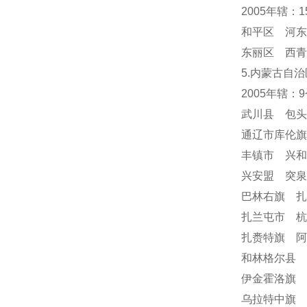
2005年辖：
和平区 河东
东丽区 西青
5.内蒙古自治
2005年辖：
武川县 包
通辽市库伦
丰镇市 兴
兴安盟 突
巴林右旗 
扎兰屯市 
扎赉特旗 阿
和林格尔县 
伊金霍洛旗 
乌拉特中旗 