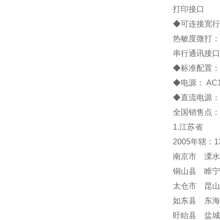
打印接口
◆
可连接宽行
热敏度微打：
串行通讯接口
◆
标准配置
◆
电源：
AC
◆
直流电源：
全国销售点：
1.江苏省
2005年辖：
南京市 溧水
铜山县 睢宁
太仓市 昆山
如东县 东海
盱眙县 盐城