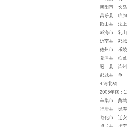
海阳市 长岛
昌乐县 临朐
微山县 汶上
威海市 乳山
沂南县 郯城
德州市 乐陵
夏津县 临邑
冠 县 滨州
鄄城县 单 
4.河北省
2005年辖：
辛集市 藁城
行唐县 灵寿
遵化市 迁安
卢龙县 抚宁