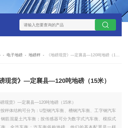
钱？
SCS-18米120吨玉环装一台16米100吨地磅多少钱？
SC
心
-
电子地磅
-
地磅秤
-
《地磅现货》—定襄县—120吨地磅（15米）
磅现货》—定襄县—120吨地磅（15米）
磅现货》—定襄县—120吨地磅（15米）
磅按秤体结构可分为：U型钢汽车衡、槽钢汽车衡、工字钢汽车
、钢筋混凝土汽车衡；按传感器可分为数字式汽车衡、模拟式
车衡、全汽车衡；汽车衡俗称地磅。他们的基本配置是一样