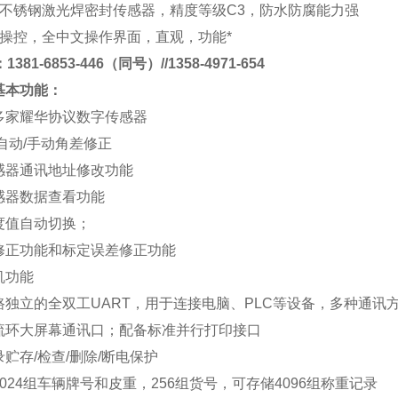
不锈钢激光焊密封传感器，精度等级
C3
，防水防腐能力强
操控，全中文操作界面，直观，功能*
381-6853-446（同号）//1358-4971-654
基本功能
：
多家耀华协议数字传感器
自动
/
手动角差修正
感器通讯地址修改功能
感器数据查看功能
度值自动切换；
修正功能和标定误差修正功能
机功能
路独立的全双工
UART
，用于连接电脑、
PLC
等设备，多种通讯
流环大屏幕通讯口；配备标准并行打印接口
录贮存
/
检查
/
删除
/
断电保护
024
组车辆牌号和皮重，
256
组货号，可存储
4096
组称重记录