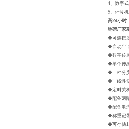
4
、数字式
5
、计算机
高
24小时：1
地磅厂家
◆
可连接
◆
自动
/
半
◆
数字传
◆
单个传
◆
二档分
◆
非线性
◆
定时关
◆
配备两
◆
配备电
◆
称重记
◆
可存储
1