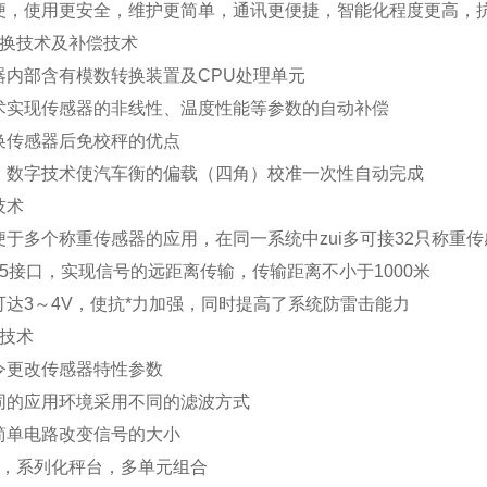
便，使用更安全，维护更简单，通讯更便捷，智能化程度更高，抗
换技术及补偿技术
器内部含有模数转换装置及
CPU
处理单元
术实现传感器的非线性、温度性能等参数的自动补偿
换传感器后免校秤的优点
、数字技术使汽车衡的偏载（四角）校准一次性自动完成
技术
便于多个称重传感器的应用，在同一系统中zui多可接
32
只称重传
5
接口，实现信号的远距离传输，传输距离不小于
1000
米
可达
3
～
4V
，使抗*力加强，同时提高了系统防雷击能力
技术
令更改传感器特性参数
同的应用环境采用不同的滤波方式
简单电路改变信号的大小
，系列化秤台，多单元组合