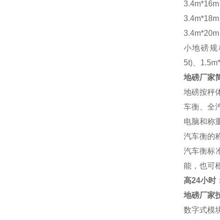
3.4m*16
3.4m*18
3.4m*20
小地磅规
5t)、1.5m
地磅厂家
地磅按秤
车衡、全
电脑和称
汽车衡的
汽车衡标
能，也可
高
24小时：1
地磅厂家
数字式模