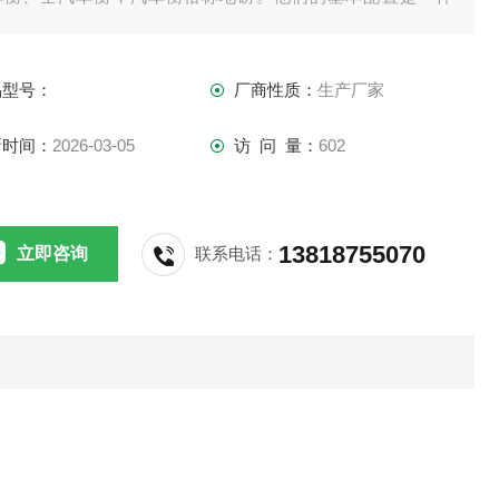
。都需要传感器、接线盒、打印机、称重仪表，现如今的汽车
可配上电脑和称重软件。
品型号：
厂商性质：
生产厂家
新时间：
2026-03-05
访 问 量：
602
13818755070
立即咨询
联系电话：