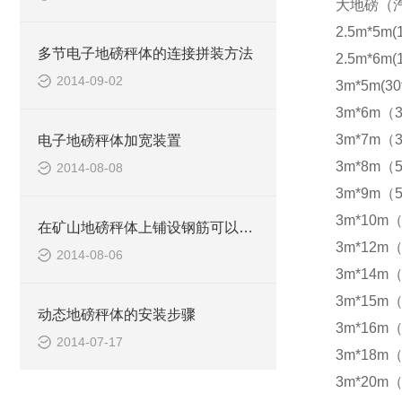
大地磅（
2.5m*5m(
多节电子地磅秤体的连接拼装方法
2.5m*6m(
2014-09-02
3m*5m(30
3m*6m（3
3m*7m（3
电子地磅秤体加宽装置
3m*8m（5
2014-08-08
3m*9m（5
3m*10m（
在矿山地磅秤体上铺设钢筋可以防滑
3m*12m（
2014-08-06
3m*14m（
3m*15m（
动态地磅秤体的安装步骤
3m*16m（
2014-07-17
3m*18m（
3m*20m（