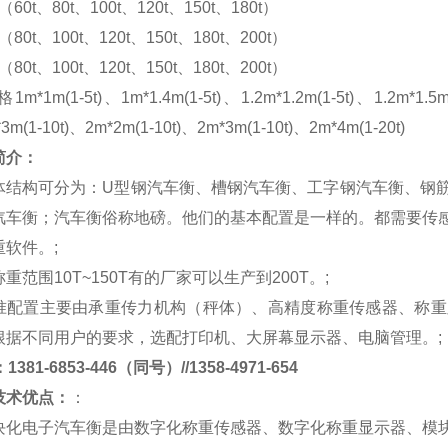
m（60t、80t、100t、120t、150t、180t）
m（80t、100t、120t、150t、180t、200t）
m（80t、100t、120t、150t、180t、200t）
格
1m*1m(1-5t)、1m*1.4m(1-5t)、1.2m*1.2m(1-5t)、1.2m*1.5m
*3m(1-10t)、2m*2m(1-10t)、2m*3m(1-10t)、2m*4m(1-20t)
简介：
体结构可分为：
U
型钢汽车衡、槽钢汽车衡、工字钢汽车衡、钢
汽车衡；汽车衡俗称地磅。他们的基本配置是一样的。都需要传
重软件。
;
称重范围
10T~150T
有的厂家可以生产到
200T
。
;
准配置主要由承重传力机构（秤体）、高精度称重传感器、称重
根据不同用户的要求，选配打印机、大屏幕显示器、电脑管理。
;
381-6853-446（同号）//1358-4971-654
技术优点：
：
块化电子汽车衡是由数字化称重传感器、数字化称重显示器、模