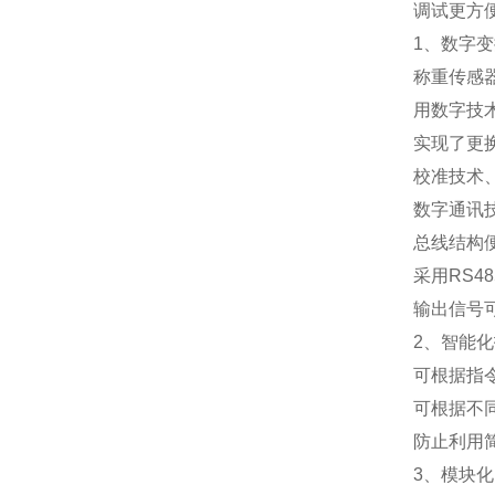
调试更方
1
、数字变
称重传感
用数字技
实现了更
校准技术
数字通讯
总线结构
采用
RS48
输出信号
2
、智能化
可根据指
可根据不
防止利用
3
、模块化