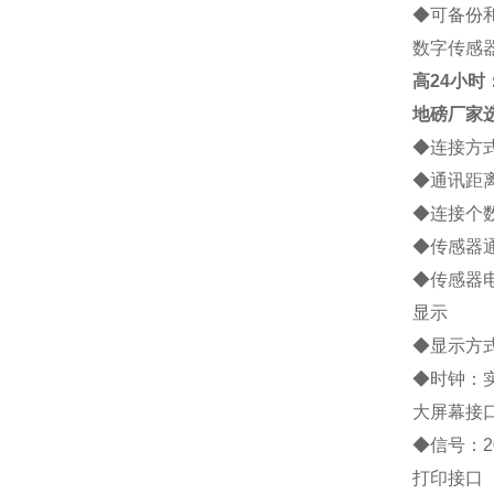
◆
可备份
数字传感
高
24小时：1
地磅厂家
◆
连接方
◆
通讯距
◆
连接个
◆
传感器
◆
传感器
显示
◆
显示方
◆
时钟：
大屏幕接
◆
信号：
2
打印接口