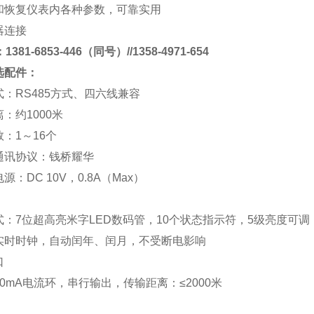
和恢复仪表内各种参数，可靠实用
器连接
381-6853-446（同号）//1358-4971-654
选配件：
式：
RS485
方式、四六线兼容
离：约
1000
米
数：
1
～
16
个
通讯协议：
钱桥
耀华
电源：
DC 10V
，
0.8A
（
Max
）
式：
7
位超高亮米字
LED
数码管，
10
个状态指示符，
5
级亮度可调
实时时钟，自动闰年、闰月，不受断电影响
口
0mA
电流环，串行输出，传输距离：
≤2000
米