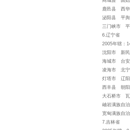
商城县 固始
鹿邑县 西华
泌阳县 平舆
三门峡市 平
6.辽宁省
2005年辖：
沈阳市 新民
海城市 台安
凌海市 北宁
灯塔市 辽阳
西丰县 朝阳
大石桥市 瓦
岫岩满族自
宽甸满族自治
7.吉林省