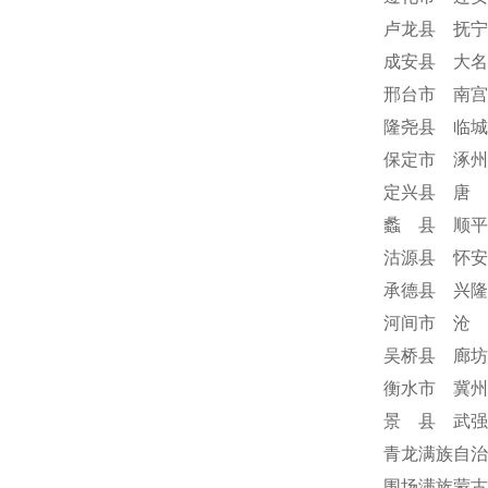
卢龙县 抚宁
成安县 大名
邢台市 南宫
隆尧县 临城
保定市 涿州
定兴县 唐 
蠡 县 顺平
沽源县 怀安
承德县 兴隆
河间市 沧 
吴桥县 廊坊
衡水市 冀州
景 县 武强
青龙满族自治
围场满族蒙