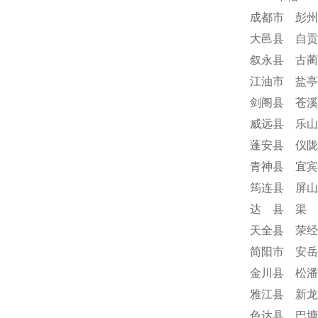
成都市 彭州
大邑县 自贡
叙永县 古蔺
江油市 盐亭
剑阁县 苍溪
威远县 乐山
蓬安县 仪陇
青神县 宜宾
筠连县 屏山
达 县 渠 
天全县 荥经
简阳市 安岳
金川县 松潘
雅江县 新龙
色达县 巴塘