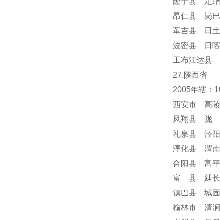
隆子县 定结
昂仁县 岗巴
革吉县 日土
波密县 日喀
工布江达县 
27.陕西省
2005年辖：
西安市 高陵
凤翔县 陇 
礼泉县 泾阳
淳化县 渭南
合阳县 富平
富 县 延长
镇巴县 城固
榆林市 清涧