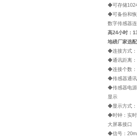
◆
可存储
102
◆
可备份和恢
数字传感器连
高
24小时：138
地磅厂家
选配
◆
连接方式：
◆
通讯距离：
◆
连接个数：
◆
传感器通讯
◆
传感器电源
显示
◆
显示方式：
◆
时钟：实时
大屏幕接口
◆
信号：
20m