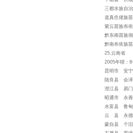
三都水族自治
道真仡佬族苗
紫云苗族布依
黔东南苗族侗
黔南布依族苗
25.云南省
2005年辖
昆明市 安宁
陆良县 会泽
澄江县 易门
昭通市 永善
水富县 鲁甸
云 县 永德
蒙自县 个旧