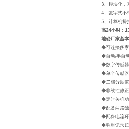
3
、模块化，
4
、数字式不
5
、计算机操
高
24小时：138
地磅厂家
基本
◆
可连接多家
◆
自动
/
半自
◆
数字传感器
◆
单个传感器
◆
二档分度值
◆
非线性修正
◆
定时关机功
◆
配备两路独
◆
配备电流环
◆
称重记录贮