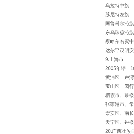
乌拉特中旗 
苏尼特左旗 
阿鲁科尔沁旗
东乌珠穆沁旗
察哈尔右翼中
达尔罕茂明安
9.上海市
2005年辖：
黄浦区 卢湾
宝山区 闵行
栖霞市
、
鼓楼
张家港市、常
崇安区、南长
天宁区
、
钟楼
20.广西壮族