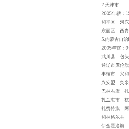
2.天津市
2005年辖：
和平区 河东
东丽区 西青
5.内蒙古自治
2005年辖：
武川县 包
通辽市库伦
丰镇市 兴
兴安盟 突
巴林右旗 
扎兰屯市 
扎赉特旗 阿
和林格尔县 
伊金霍洛旗 