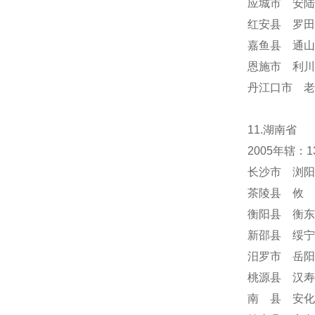
应城市 安陆
红安县 罗田
嘉鱼县 通山
恩施市 利川
丹江口市 老
11.湖南省
2005年辖
长沙市 浏阳
茶陵县 攸 
衡阳县 衡东
新邵县 绥宁
汨罗市 岳阳
桃源县 汉寿
南 县 安化