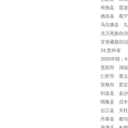
布拖县 雷波
德昌县 冕
马尔康县 九
北川羌族自治
甘孜藏族自治
24
.贵州省
2005年辖
贵阳市 清镇
仁怀市 遵义
安顺市
普定
织金县 金沙
晴隆县 贞丰
台江县 天柱
丹寨县 都匀
平塘县 长顺