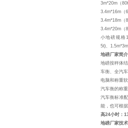
3m*20m（80
3.4m*16m（6
3.4m*18m（8
3.4m*20m（8
小地磅规格
5t)、1.5m*3m
地磅厂家
简介
地磅按秤体结
车衡、全汽车
电脑和称重软
汽车衡的称重
汽车衡标准
能，也可根据
高
24小时：138
地磅厂家
技术