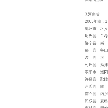
3.河南省
2005年辖：
郑州市 巩义
尉氏县 兰考
洛宁县 嵩 
郏 县 鲁山
浚 县 淇 
封丘县 延津
濮阳市 濮阳
许昌县 鄢陵
卢氏县 陕 
南召县 内乡
民权县 夏邑