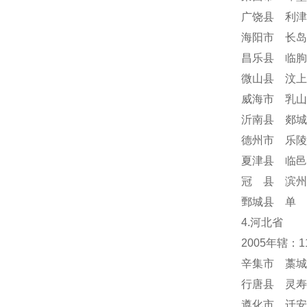
广饶县 利津
海阳市 长岛
昌乐县 临朐
微山县 汶上
威海市 乳山
沂南县 郯城
德州市 乐陵
夏津县 临邑
冠 县 滨州
鄄城县 单 
4.河北省
2005年辖：
辛集市 藁城
行唐县 灵寿
遵化市 迁安