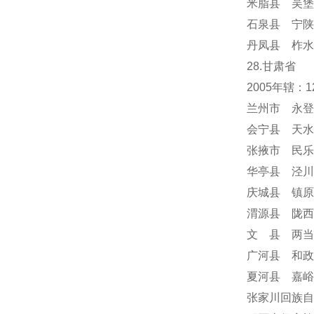
米脂县 吴堡
石泉县 宁陕
丹凤县 柞水
28.甘肃省
2005年辖
兰州市 永登
会宁县 天水
张掖市 民乐
华亭县 泾川
庆城县 镇原
渭源县 陇西
文 县 两当
广河县 和政
夏河县 嘉峪
张家川回族自