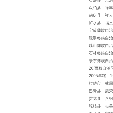
石屏县 景洪
双柏县 禄丰
鹤庆县 祥云
泸水县 福贡
宁蒗彝族自治
漾濞彝族自治
峨山彝族自治
石林彝族自治
景东彝族自治
26.西藏自治
2005年辖
拉萨市 林周
巴青县 聂荣
贡觉县 八宿
琼结县 措美