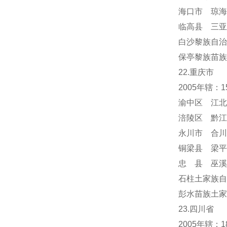
海口市 琼海
临高县 三亚
白沙黎族自治
保亭黎族苗族
22.重庆市
2005年辖：
渝中区 江北
涪陵区 黔江
永川市 合川
铜梁县 梁平
忠 县 巫溪
石柱土家族自
彭水苗族土家
23.四川省
2005年辖：