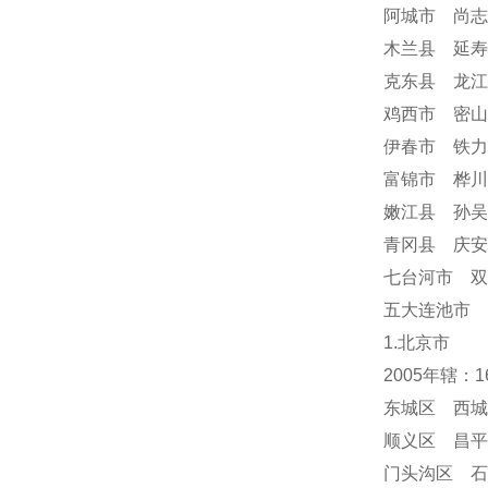
阿城市 尚志
木兰县 延寿
克东县 龙江
鸡西市 密山
伊春市 铁力
富锦市 桦川
嫩江县 孙吴
青冈县 庆
七台河市 双
五大连池市 
1.北京市
2005年辖：
东城区 西城
顺义区 昌平
门头沟区 