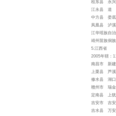
桂东县 永兴
江永县 道 
中方县 娄底
凤凰县 泸溪
江华瑶族自治
靖州苗族侗族
5.江西省
2005年辖：
南昌市 新建
上栗县 芦溪
修水县 湖口
赣州市 瑞金
定南县 上犹
吉安市 吉安
吉水县 万安