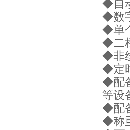
◆
自
◆
数
◆
单
◆
二
◆
非
◆
定
◆
配
等设
◆
配
◆
称