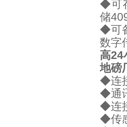
◆
可
储
40
◆
可
数字
高
24
地磅
◆
连
◆
通
◆
连
◆
传