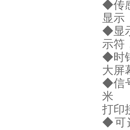
◆
传
显示
◆
显
示符
◆
时
大屏
◆
信
米
打印
◆
可