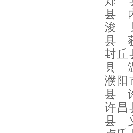
郏 
县 
浚 
县 
封丘
县 
濮阳
县 
许昌
县 