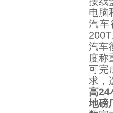
接线
电脑
汽车
200T
汽车
度称
可完
求，
高
24
地磅