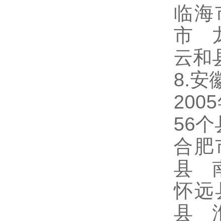
临海
市 
云和
8.安
20
56
合肥
县 
怀远
县 