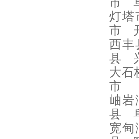
市 
灯塔
市 
西丰
县 
大石
市
岫岩
县 
宽甸