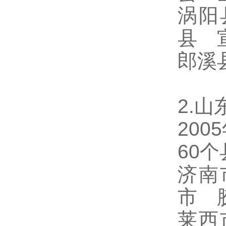
涡阳
县 
郎溪
2.山
20
60
济南
市 
莱西