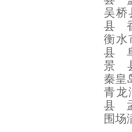
吴桥
县 
衡水
县 
景 
秦皇
青龙
县 
围场