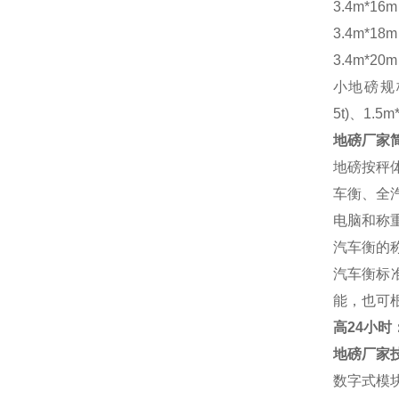
3.4m*16
3.4m*18
3.4m*20
小地磅规
5t)、1.5m
地磅厂家
地磅按秤
车衡、全
电脑和称
汽车衡的
汽车衡标
能，也可
高
24小时：1
地磅厂家
数字式模