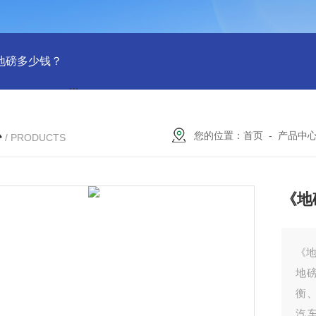
吨地磅多少钱？
SCS-18米120吨温岭装一台16米100吨地磅多少
心
您的位置：
首页
-
产品中
/ PRODUCTS
《地
《地
地
衡
汽