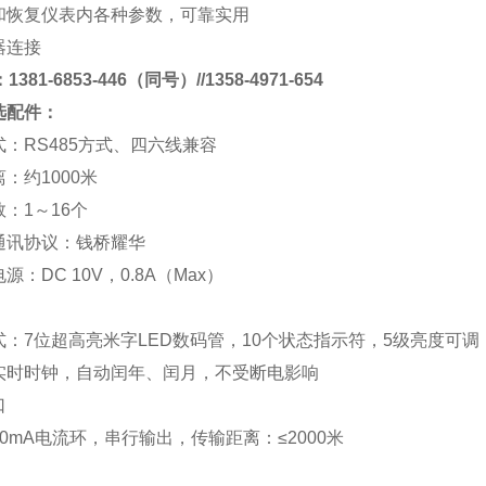
和恢复仪表内各种参数，可靠实用
器连接
381-6853-446（同号）//1358-4971-654
选配件：
式：
RS485
方式、四六线兼容
离：约
1000
米
数：
1
～
16
个
通讯协议：
钱桥
耀华
电源：
DC 10V
，
0.8A
（
Max
）
式：
7
位超高亮米字
LED
数码管，
10
个状态指示符，
5
级亮度可调
实时时钟，自动闰年、闰月，不受断电影响
口
0mA
电流环，串行输出，传输距离：
≤2000
米