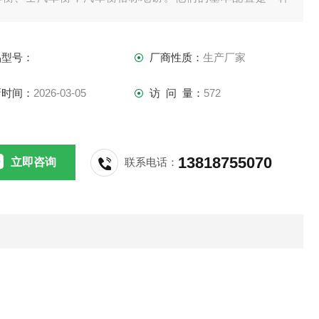
。都需要传感器、接线盒、打印机、称重仪表，现如今的汽车
可配上电脑和称重软件。
品型号：
厂商性质：
生产厂家
新时间：
2026-03-05
访 问 量：
572
13818755070
立即咨询
联系电话：