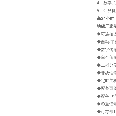
4
、数字式
5
、计算机
高
24小时：1
地磅厂家
◆
可连接
◆
自动
/
半
◆
数字传
◆
单个传
◆
二档分
◆
非线性
◆
定时关
◆
配备两
◆
配备电
◆
称重记
◆
可存储
1