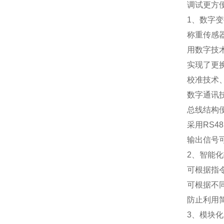
调试更方
1
、数字变
称重传感
用数字技
实现了更
校准技术
数字通讯
总线结构
采用
RS48
输出信号
2
、智能化
可根据指
可根据不
防止利用
3
、模块化