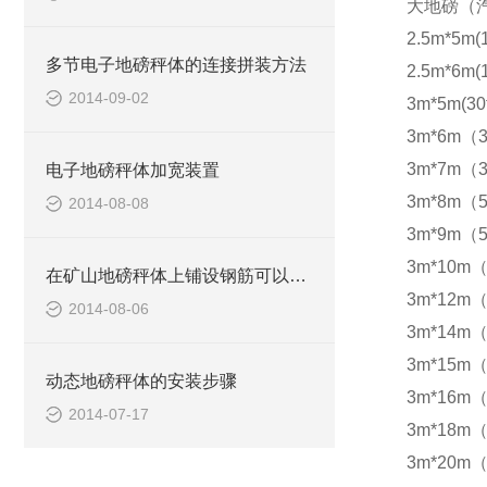
大地磅（
2.5m*5m(
多节电子地磅秤体的连接拼装方法
2.5m*6m(
2014-09-02
3m*5m(30
3m*6m（3
3m*7m（3
电子地磅秤体加宽装置
3m*8m（5
2014-08-08
3m*9m（5
3m*10m（
在矿山地磅秤体上铺设钢筋可以防滑
3m*12m（
2014-08-06
3m*14m（
3m*15m（
动态地磅秤体的安装步骤
3m*16m（
2014-07-17
3m*18m（
3m*20m（