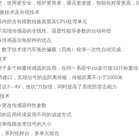
便，使用更安全，维护更简单，通讯更便捷，智能化程度更高，抗
换技术及补偿技术
器内部含有模数转换装置及
CPU
处理单元
术实现传感器的非线性、温度性能等参数的自动补偿
换传感器后免校秤的优点
、数字技术使汽车衡的偏载（四角）校准一次性自动完成
技术
便于多个称重传感器的应用，在同一系统中zui多可接
32
只称重传
5
接口，实现信号的远距离传输，传输距离不小于
1000
米
可达
3
～
4V
，使抗*力加强，同时提高了系统防雷击能力
技术
令更改传感器特性参数
同的应用环境采用不同的滤波方式
简单电路改变信号的大小
，系列化秤台，多单元组合