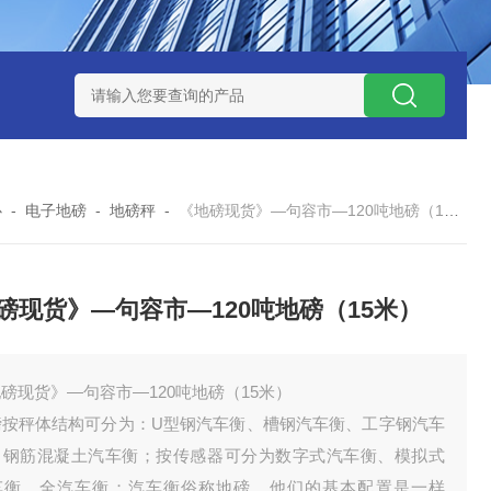
钱？
SCS-18米120吨玉环装一台16米100吨地磅多少钱？
SC
心
-
电子地磅
-
地磅秤
-
《地磅现货》—句容市—120吨地磅（15米）
磅现货》—句容市—120吨地磅（15米）
磅现货》—句容市—120吨地磅（15米）
磅按秤体结构可分为：U型钢汽车衡、槽钢汽车衡、工字钢汽车
、钢筋混凝土汽车衡；按传感器可分为数字式汽车衡、模拟式
车衡、全汽车衡；汽车衡俗称地磅。他们的基本配置是一样