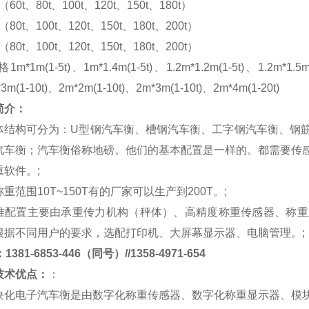
m（60t、80t、100t、120t、150t、180t）
m（80t、100t、120t、150t、180t、200t）
m（80t、100t、120t、150t、180t、200t）
格
1m*1m(1-5t)、1m*1.4m(1-5t)、1.2m*1.2m(1-5t)、1.2m*1.5m
*3m(1-10t)、2m*2m(1-10t)、2m*3m(1-10t)、2m*4m(1-20t)
简介：
体结构可分为：
U
型钢汽车衡、槽钢汽车衡、工字钢汽车衡、钢
汽车衡；汽车衡俗称地磅。他们的基本配置是一样的。都需要传
重软件。
;
称重范围
10T~150T
有的厂家可以生产到
200T
。
;
准配置主要由承重传力机构（秤体）、高精度称重传感器、称重
根据不同用户的要求，选配打印机、大屏幕显示器、电脑管理。
;
381-6853-446（同号）//1358-4971-654
技术优点：
：
块化电子汽车衡是由数字化称重传感器、数字化称重显示器、模