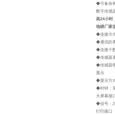
◆
可备份
数字传感
高
24小时：1
地磅厂家
◆
连接方
◆
通讯距
◆
连接个
◆
传感器
◆
传感器
显示
◆
显示方
◆
时钟：
大屏幕接
◆
信号：
2
打印接口