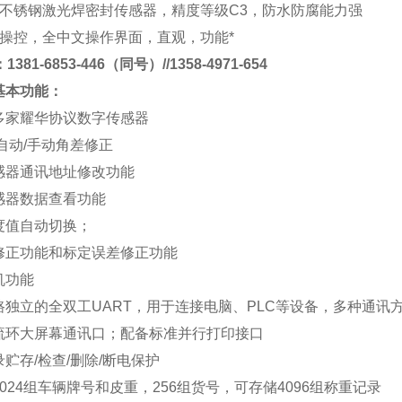
不锈钢激光焊密封传感器，精度等级
C3
，防水防腐能力强
操控，全中文操作界面，直观，功能*
381-6853-446（同号）//1358-4971-654
基本功能
：
多家耀华协议数字传感器
自动
/
手动角差修正
感器通讯地址修改功能
感器数据查看功能
度值自动切换；
修正功能和标定误差修正功能
机功能
路独立的全双工
UART
，用于连接电脑、
PLC
等设备，多种通讯
流环大屏幕通讯口；配备标准并行打印接口
录贮存
/
检查
/
删除
/
断电保护
024
组车辆牌号和皮重，
256
组货号，可存储
4096
组称重记录