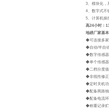
3
、模块化，
4
、数字式不
5
、计算机操
高
24小时：138
地磅厂家
基本
◆
可连接多家
◆
自动
/
半自
◆
数字传感器
◆
单个传感器
◆
二档分度值
◆
非线性修正
◆
定时关机功
◆
配备两路独
◆
配备电流环
◆
称重记录贮