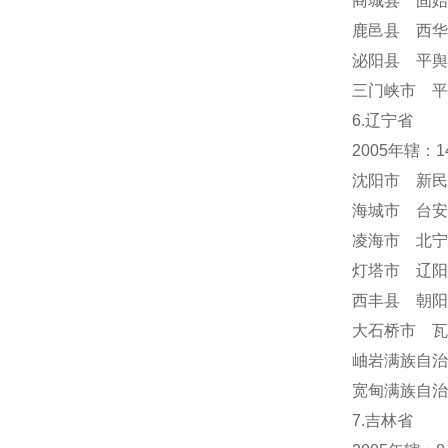
商城县 固始
鹿邑县 西华
泌阳县 平舆
三门峡市 平
6.辽宁省
2005年辖：
沈阳市 新民
海城市 台安
凌海市 北宁
灯塔市 辽阳
西丰县 朝阳
大石桥市 瓦
岫岩满族自
宽甸满族自治
7.吉林省