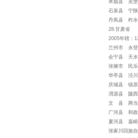
米脂县 吴堡
石泉县 宁陕
丹凤县 柞水
28.甘肃省
2005年辖
兰州市 永登
会宁县 天水
张掖市 民乐
华亭县 泾川
庆城县 镇原
渭源县 陇西
文 县 两当
广河县 和政
夏河县 嘉峪
张家川回族自