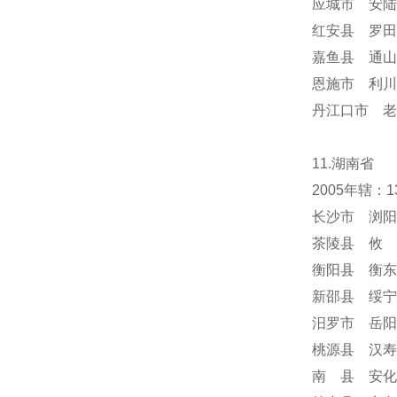
应城市 安陆
红安县 罗田
嘉鱼县 通山
恩施市 利川
丹江口市 老
11.湖南省
2005年辖
长沙市 浏阳
茶陵县 攸 
衡阳县 衡东
新邵县 绥宁
汨罗市 岳阳
桃源县 汉寿
南 县 安化