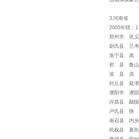
3.河南省
2005年辖：
郑州市 巩义
尉氏县 兰考
洛宁县 嵩 
郏 县 鲁山
浚 县 淇 
封丘县 延津
濮阳市 濮阳
许昌县 鄢陵
卢氏县 陕 
南召县 内乡
民权县 夏邑