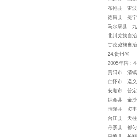
布拖县 雷波
德昌县 冕
马尔康县 九
北川羌族自治
甘孜藏族自治
24
.贵州省
2005年辖
贵阳市 清镇
仁怀市 遵义
安顺市
普定
织金县 金沙
晴隆县 贞丰
台江县 天柱
丹寨县 都匀
平塘县 长顺