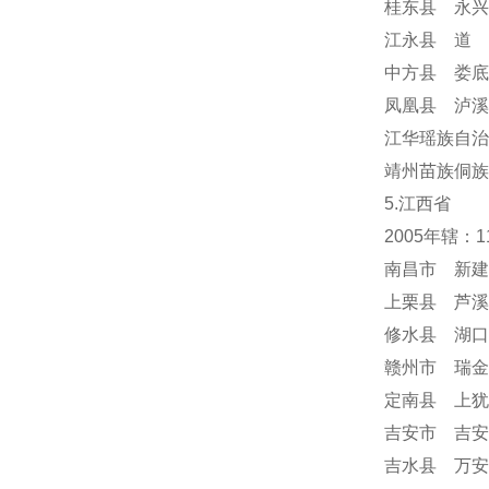
桂东县 永兴
江永县 道 
中方县 娄底
凤凰县 泸溪
江华瑶族自治
靖州苗族侗族
5.江西省
2005年辖：
南昌市 新建
上栗县 芦溪
修水县 湖口
赣州市 瑞金
定南县 上犹
吉安市 吉安
吉水县 万安