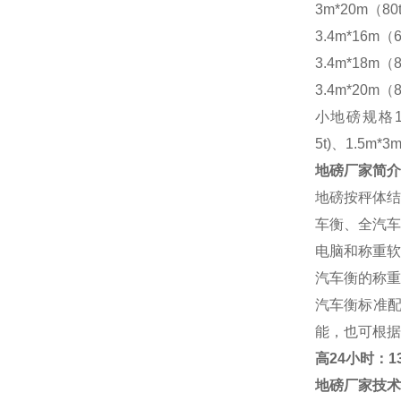
3m*20m（80
3.4m*16m（6
3.4m*18m（8
3.4m*20m（8
小地磅规格
5t)、1.5m*3m
地磅厂家
简介
地磅按秤体结
车衡、全汽车
电脑和称重软
汽车衡的称重
汽车衡标准
能，也可根据
高
24小时：138
地磅厂家
技术