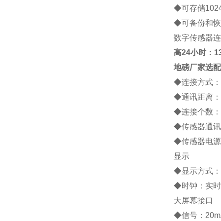
◆
可存储
102
◆
可备份和恢
数字传感器连
高
24小时：138
地磅厂家
选配
◆
连接方式：
◆
通讯距离：
◆
连接个数：
◆
传感器通讯
◆
传感器电源
显示
◆
显示方式：
◆
时钟：实时
大屏幕接口
◆
信号：
20m