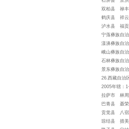
石屏县 景洪
双柏县 禄丰
鹤庆县 祥云
泸水县 福贡
宁蒗彝族自治
漾濞彝族自治
峨山彝族自治
石林彝族自治
景东彝族自治
26.西藏自治
2005年辖
拉萨市 林周
巴青县 聂荣
贡觉县 八宿
琼结县 措美