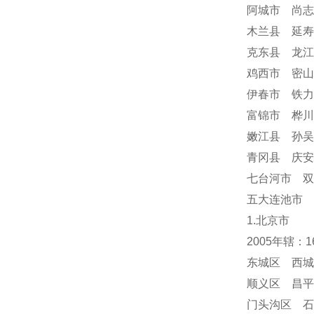
阿城市 尚志
木兰县 延寿
克东县 龙江
鸡西市 密山
伊春市 铁力
富锦市 桦川
嫩江县 孙吴
青冈县 庆
七台河市 双
五大连池市 
1.北京市
2005年辖：
东城区 西城
顺义区 昌平
门头沟区 