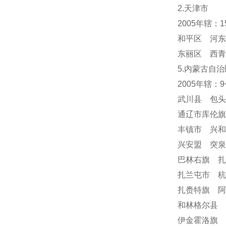
2.天津市
2005年辖：
和平区 河东
东丽区 西青
5.内蒙古自治
2005年辖：
武川县 包
通辽市库伦
丰镇市 兴
兴安盟 突
巴林右旗 
扎兰屯市 
扎赉特旗 阿
和林格尔县 
伊金霍洛旗 