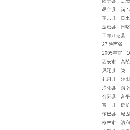
隆子县 定结
昂仁县 岗巴
革吉县 日土
波密县 日喀
工布江达县 
27.陕西省
2005年辖：
西安市 高陵
凤翔县 陇 
礼泉县 泾阳
淳化县 渭南
合阳县 富平
富 县 延长
镇巴县 城固
榆林市 清涧