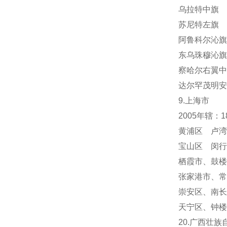
乌拉特中旗 
苏尼特左旗 
阿鲁科尔沁旗
东乌珠穆沁旗
察哈尔右翼中
达尔罕茂明安
9.上海市
2005年辖：
黄浦区 卢湾
宝山区 闵行
栖霞市
、
鼓楼
张家港市、常
崇安区、南长
天宁区
、
钟楼
20.广西壮族