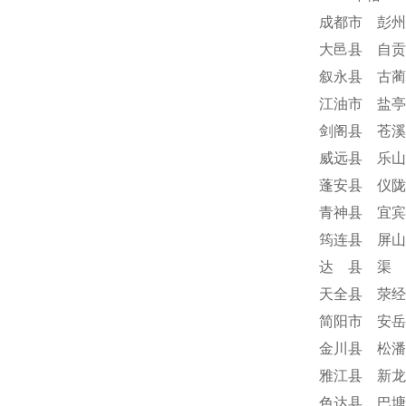
成都市 彭州
大邑县 自贡
叙永县 古蔺
江油市 盐亭
剑阁县 苍溪
威远县 乐山
蓬安县 仪陇
青神县 宜宾
筠连县 屏山
达 县 渠 
天全县 荥经
简阳市 安岳
金川县 松潘
雅江县 新龙
色达县 巴塘