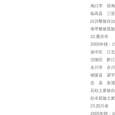
海口市 琼海
临高县 三亚
白沙黎族自治
保亭黎族苗族
22.重庆市
2005年辖：
渝中区 江北
涪陵区 黔江
永川市 合川
铜梁县 梁平
忠 县 巫溪
石柱土家族自
彭水苗族土家
23.四川省
2005年辖：