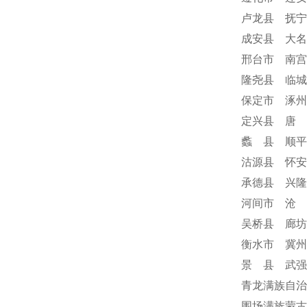
卢龙县 抚宁
成安县 大名
邢台市 南宫
隆尧县 临城
保定市 涿州
定兴县 唐 
蠡 县 顺平
沽源县 怀安
承德县 兴隆
河间市 沧 
吴桥县 廊坊
衡水市 冀州
景 县 武强
青龙满族自治
围场满族蒙