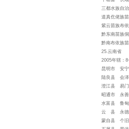
三都水族自治
道真仡佬族苗
紫云苗族布依
黔东南苗族侗
黔南布依族苗
25.云南省
2005年辖
昆明市 安宁
陆良县 会泽
澄江县 易门
昭通市 永善
水富县 鲁甸
云 县 永德
蒙自县 个旧