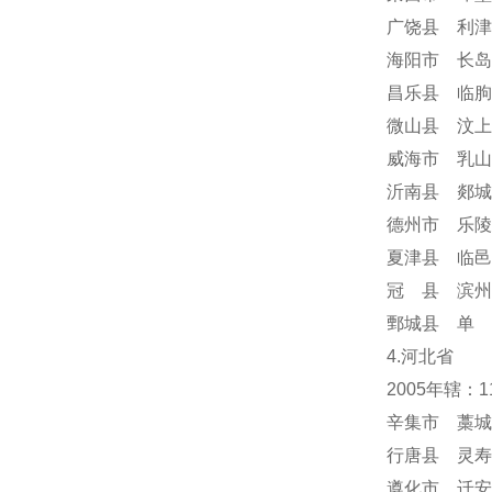
广饶县 利津
海阳市 长岛
昌乐县 临朐
微山县 汶上
威海市 乳山
沂南县 郯城
德州市 乐陵
夏津县 临邑
冠 县 滨州
鄄城县 单 
4.河北省
2005年辖：
辛集市 藁城
行唐县 灵寿
遵化市 迁安