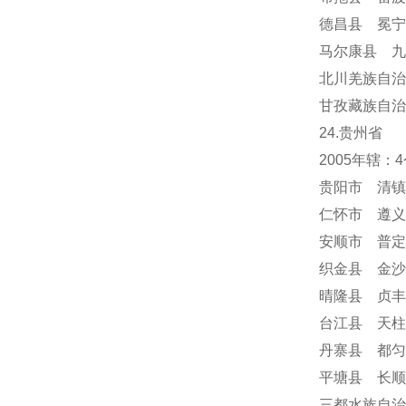
德昌县 冕
马尔康县 九
北川羌族自治
甘孜藏族自治
24
.贵州省
2005年辖
贵阳市 清镇
仁怀市 遵义
安顺市
普定
织金县 金沙
晴隆县 贞丰
台江县 天柱
丹寨县 都匀
平塘县 长顺
三都水族自治