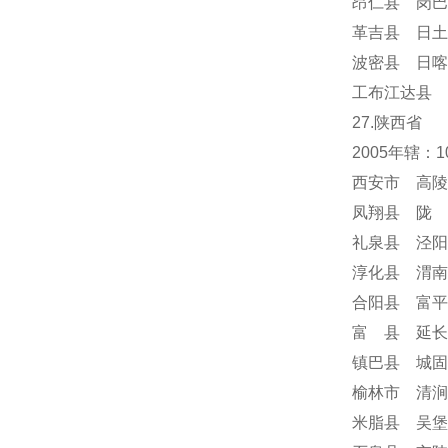
昂仁县 岗巴
革吉县 日土
波密县 日喀
工布江达县 
27.陕西省
2005年辖：
西安市 高陵
凤翔县 陇 
礼泉县 泾阳
淳化县 渭南
合阳县 富平
富 县 延长
镇巴县 城固
榆林市 清涧
米脂县 吴堡