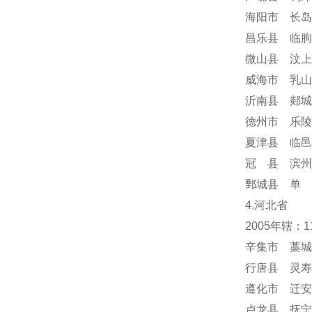
海阳市 长岛
昌乐县 临朐
微山县 汶上
威海市 乳山
沂南县 郯城
德州市 乐陵
夏津县 临邑
冠 县 滨州
鄄城县 单 
4.河北省
2005年辖：
辛集市 藁城
行唐县 灵寿
遵化市 迁安
卢龙县 抚宁