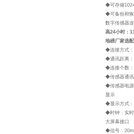
◆
可存储
102
◆
可备份和恢
数字传感器连
高
24小时：138
地磅厂家
选配
◆
连接方式：
◆
通讯距离：
◆
连接个数：
◆
传感器通讯
◆
传感器电源
显示
◆
显示方式：
◆
时钟：实时
大屏幕接口
◆
信号：
20m