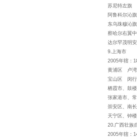
苏尼特左旗 
阿鲁科尔沁旗
东乌珠穆沁旗
察哈尔右翼中
达尔罕茂明安
9.上海市
2005年辖：
黄浦区 卢湾
宝山区 闵行
栖霞市
、
鼓楼
张家港市、常
崇安区、南长
天宁区
、
钟楼
20.广西壮族
2005年辖：