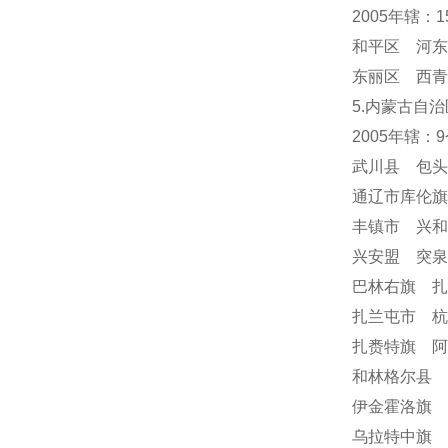
2005年辖：
和平区 河东
东丽区 西青
5.内蒙古自治
2005年辖：
武川县 包
通辽市库伦
丰镇市 兴
兴安盟 突
巴林右旗 
扎兰屯市 
扎赉特旗 阿
和林格尔县 
伊金霍洛旗 
乌拉特中旗 