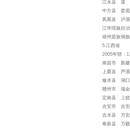
江永县 道 
中方县 娄底
凤凰县 泸溪
江华瑶族自治
靖州苗族侗族
5.江西省
2005年辖：
南昌市 新建
上栗县 芦溪
修水县 湖口
赣州市 瑞金
定南县 上犹
吉安市 吉安
吉水县 万安
奉新县 万载