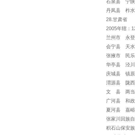
石泉县 宁陕
丹凤县 柞水
28.甘肃省
2005年辖
兰州市 永登
会宁县 天水
张掖市 民乐
华亭县 泾川
庆城县 镇原
渭源县 陇西
文 县 两当
广河县 和政
夏河县 嘉峪
张家川回族自
积石山保安族