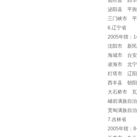
鹿邑县 西华
泌阳县 平舆
三门峡市 平
6.辽宁省
2005年辖：
沈阳市 新民
海城市 台安
凌海市 北宁
灯塔市 辽阳
西丰县 朝阳
大石桥市 瓦
岫岩满族自
宽甸满族自治
7.吉林省
2005年辖