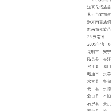
道真仡佬族苗
紫云苗族布依
黔东南苗族侗
黔南布依族苗
25.云南省
2005年辖
昆明市 安宁
陆良县 会泽
澄江县 易门
昭通市 永善
水富县 鲁甸
云 县 永德
蒙自县 个旧
石屏县 景洪