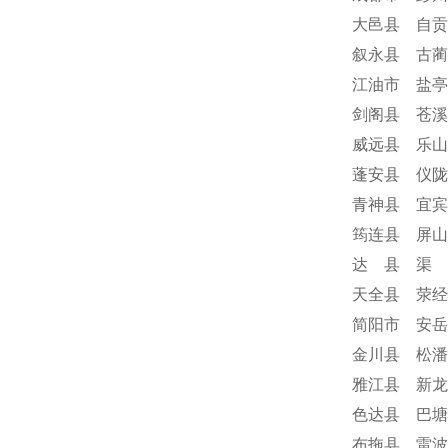
大邑县 自贡
叙永县 古蔺
江油市 盐亭
剑阁县 苍溪
威远县 乐山
蓬安县 仪陇
青神县 宜宾
筠连县 屏山
达 县 渠 
天全县 荥经
简阳市 安岳
金川县 松潘
雅江县 新龙
色达县 巴塘
布拖县 雷波