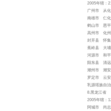
2005年辖：
广州市 从化
南雄市 仁化
鹤山市 恩平
高州市 化州
封开县 怀集
蕉岭县 大埔
河源市 和平
阳东县 清远
潮州市 潮安
罗定市 云安
乳源瑶族自治
8.黑龙江省
2005年辖：
阿城市 尚志