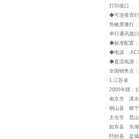
打印接口
◆
可连接宽行
热敏度微打：
串行通讯接口
◆
标准配置
◆
电源：
AC
◆
直流电源：
全国销售点：
1.江苏省
2005年辖：
南京市 溧水
铜山县 睢宁
太仓市 昆山
如东县 东海
盱眙县 盐城