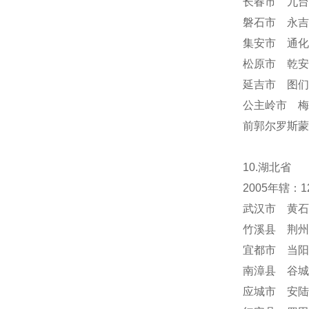
长春市 九台
磐石市 永吉
集安市 通化
松原市 乾安
延吉市 图们
公主岭市 梅
前郭尔罗斯蒙
10.湖北省
2005年辖
武汉市 黄石
竹溪县 荆州
宜都市 当阳
南漳县 谷城
应城市 安陆