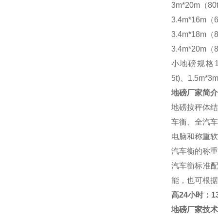
3m*20m（80
3.4m*16m（6
3.4m*18m（8
3.4m*20m（8
小地磅规格
5t)、1.5m*3m
地磅厂家
简介
地磅按秤体结
车衡、全汽车
电脑和称重软
汽车衡的称重
汽车衡标准
能，也可根据
高
24小时：138
地磅厂家
技术