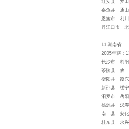
红安县 罗田
嘉鱼县 通山
恩施市 利川
丹江口市 老
11.湖南省
2005年辖
长沙市 浏阳
茶陵县 攸 
衡阳县 衡东
新邵县 绥宁
汨罗市 岳阳
桃源县 汉寿
南 县 安化
桂东县 永兴