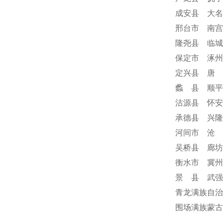
成安县 大名
邢台市 南宫
隆尧县 临城
保定市 涿州
定兴县 唐 
蠡 县 顺平
沽源县 怀安
承德县 兴隆
河间市 沧 
吴桥县 廊坊
衡水市 冀州
景 县 武强
青龙满族自治
围场满族蒙