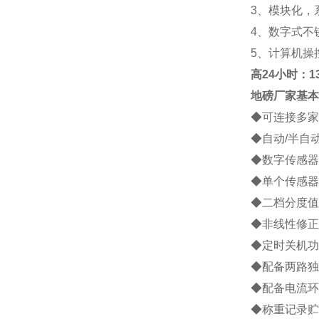
3
、模块化，
4
、数字式不
5
、计算机操
高
24小时：138
地磅厂家
基本
◆
可连接多家
◆
自动
/
半自
◆
数字传感器
◆
单个传感器
◆
二档分度值
◆
非线性修正
◆
定时关机功
◆
配备两路独
◆
配备电流环
◆
称重记录贮