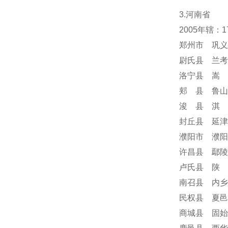
3.河南省
2005年辖：
郑州市 巩义
尉氏县 兰考
洛宁县 嵩 
郏 县 鲁山
浚 县 淇 
封丘县 延津
濮阳市 濮阳
许昌县 鄢陵
卢氏县 陕 
南召县 内乡
民权县 夏邑
商城县 固始