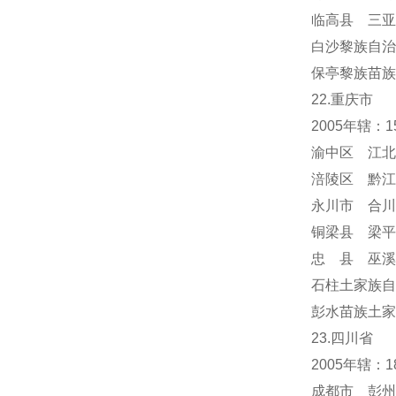
临高县 三亚
白沙黎族自治
保亭黎族苗族
22.重庆市
2005年辖：
渝中区 江北
涪陵区 黔江
永川市 合川
铜梁县 梁平
忠 县 巫溪
石柱土家族自
彭水苗族土家
23.四川省
2005年辖：
成都市 彭州