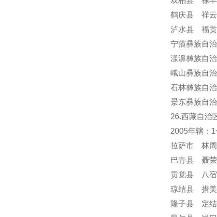
双柏县 禄丰
鹤庆县 祥云
泸水县 福贡
宁蒗彝族自治
漾濞彝族自治
峨山彝族自治
石林彝族自治
景东彝族自治
26.西藏自治
2005年辖
拉萨市 林周
巴青县 聂荣
贡觉县 八宿
琼结县 措美
隆子县 定结