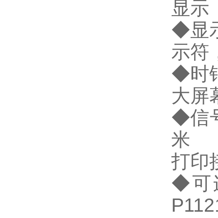
显示
◆
显
示符
◆
时
大屏
◆
信
米
打印
◆
可
P11