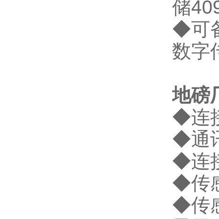
储
40
◆
可
数字
地磅
◆
连
◆
通
◆
连
◆
传
◆
传