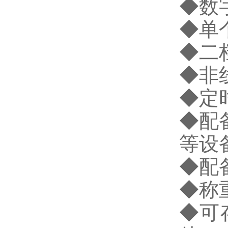
◆
数
◆
单
◆
二
◆
非
◆
定
◆
配
等设
◆
配
◆
称
◆
可