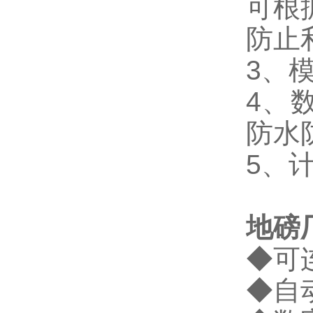
可根
防止
3
、
4
、
防水
5
、
地磅
◆
可
◆
自