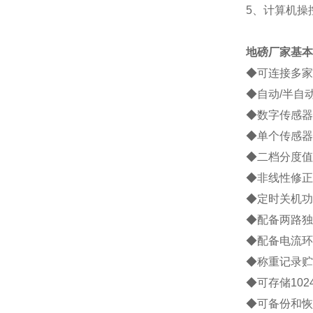
5
、计算机操
地磅厂家
基本
◆
可连接多家
◆
自动
/
半自
◆
数字传感器
◆
单个传感器
◆
二档分度值
◆
非线性修正
◆
定时关机功
◆
配备两路独
◆
配备电流环
◆
称重记录贮
◆
可存储
102
◆
可备份和恢