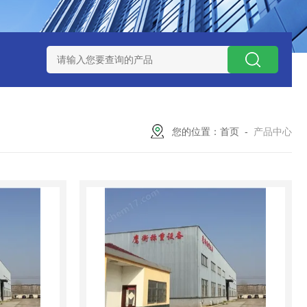
钱？
SCS-18米120吨玉环装一台16米100吨地磅多少钱？
SC
您的位置：
首页
-
产品中心