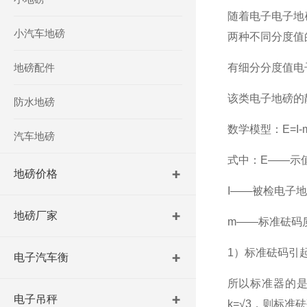
随着电子
电子地
小汽车地磅
两种不同分度值
地磅配件
有细分分度值
电
该类
电子地磅
的
防水地磅
数学模型：E=I-
汽车地磅
式中：E——示
地磅价格
I——被检
电子地
地磅厂家
m——标准砝码
1）标准砝码引
电子汽车衡
所以标准器的是
电子吊秤
k=√3，则标准