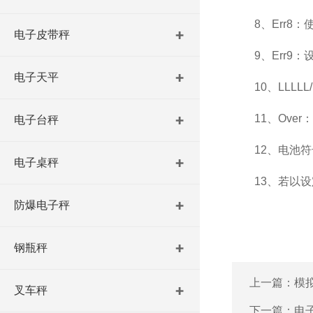
8
、
Err8
：
电子皮带秤
9
、
Err9
：
电子天平
10
、
LLLLL
11
、
Over
：
电子台秤
12
、电池符
电子桌秤
13
、若以设
防爆电子秤
钢瓶秤
上一篇：
模
叉车秤
下一篇：
电