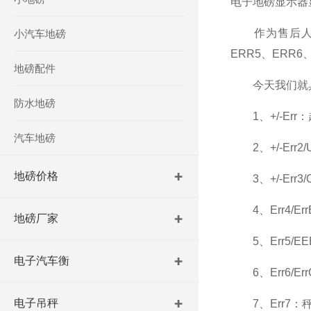
电子地磅显示器
作为售后人
小汽车地磅
ERR5
、
ERR6
地磅配件
今天我们就具
防水地磅
1
、
+/-Err
：
汽车地磅
2
、
+/-Err2/
地磅价格
3
、
+/-Err3/
4
、
Err4/Err
地磅厂家
5
、
Err5/E
电子汽车衡
6
、
Err6/Er
电子吊秤
7
、
Err7
：